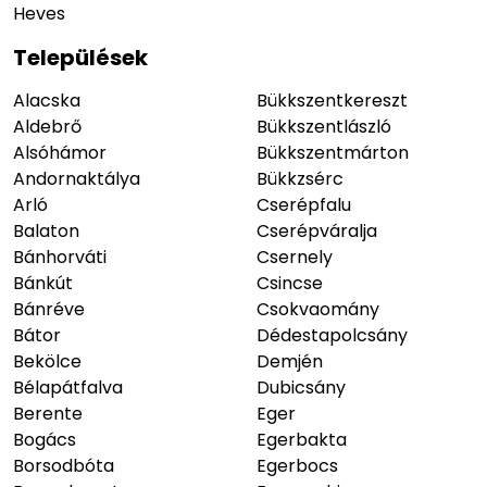
Heves
Települések
Alacska
Bükkszentkereszt
Aldebrő
Bükkszentlászló
Alsóhámor
Bükkszentmárton
Andornaktálya
Bükkzsérc
Arló
Cserépfalu
Balaton
Cserépváralja
Bánhorváti
Csernely
Bánkút
Csincse
Bánréve
Csokvaomány
Bátor
Dédestapolcsány
Bekölce
Demjén
Bélapátfalva
Dubicsány
Berente
Eger
Bogács
Egerbakta
Borsodbóta
Egerbocs