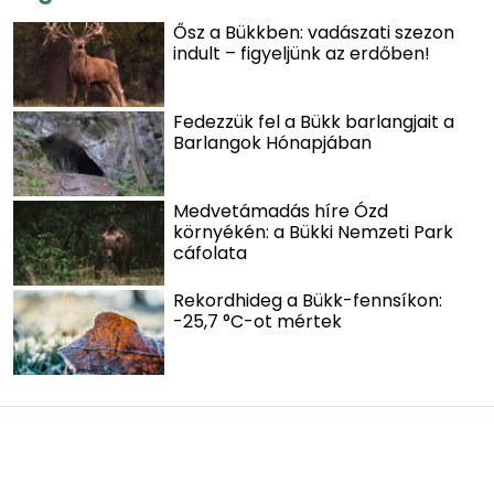
Ősz a Bükkben: vadászati szezon
indult – figyeljünk az erdőben!
Fedezzük fel a Bükk barlangjait a
Barlangok Hónapjában
Medvetámadás híre Ózd
környékén: a Bükki Nemzeti Park
cáfolata
Rekordhideg a Bükk-fennsíkon:
-25,7 °C-ot mértek