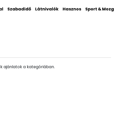
al
Szabadidő
Látnivalók
Hasznos
Sport & Moz
k ajánlatok a kategóriában.