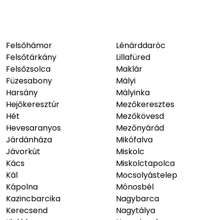
Felsőhámor
Lénárddaróc
Felsőtárkány
Lillafüred
Felsőzsolca
Maklár
Füzesabony
Mályi
Harsány
Mályinka
Hejőkeresztúr
Mezőkeresztes
Hét
Mezőkövesd
Hevesaranyos
Mezőnyárád
Járdánháza
Mikófalva
Jávorkút
Miskolc
Kács
Miskolctapolca
Kál
Mocsolyástelep
Kápolna
Mónosbél
Kazincbarcika
Nagybarca
Kerecsend
Nagytálya