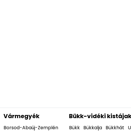
Vármegyék
Bükk-vidéki kistája
Borsod-Abaúj-Zemplén
Bükk
Bükkalja
Bükkhát
U