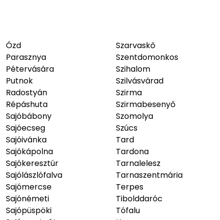
Ózd
Szarvaskő
Parasznya
Szentdomonkos
Pétervására
Szihalom
Putnok
Szilvásvárad
Radostyán
Szirma
Répáshuta
Szirmabesenyő
Sajóbábony
Szomolya
Sajóecseg
Szúcs
Sajóivánka
Tard
Sajókápolna
Tardona
Sajókeresztúr
Tarnalelesz
Sajólászlófalva
Tarnaszentmária
Sajómercse
Terpes
Sajónémeti
Tibolddaróc
Sajópüspöki
Tófalu