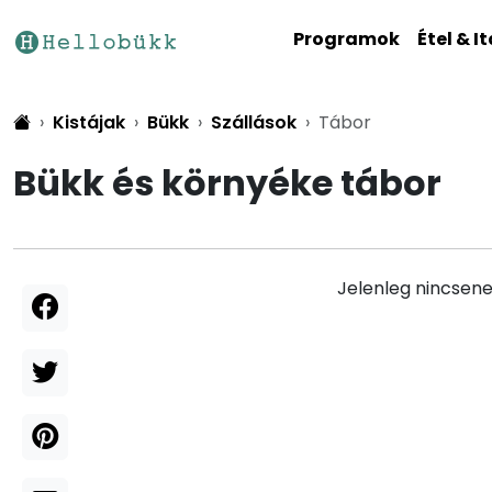
Programok
Étel & It
Kistájak
Bükk
Szállások
Tábor
Bükk és környéke tábor
Jelenleg nincsene