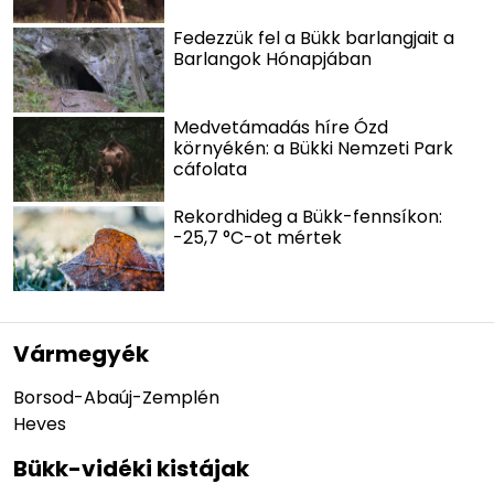
Fedezzük fel a Bükk barlangjait a
Barlangok Hónapjában
Medvetámadás híre Ózd
környékén: a Bükki Nemzeti Park
cáfolata
Rekordhideg a Bükk-fennsíkon:
-25,7 °C-ot mértek
Vármegyék
Borsod-Abaúj-Zemplén
Heves
Bükk-vidéki kistájak