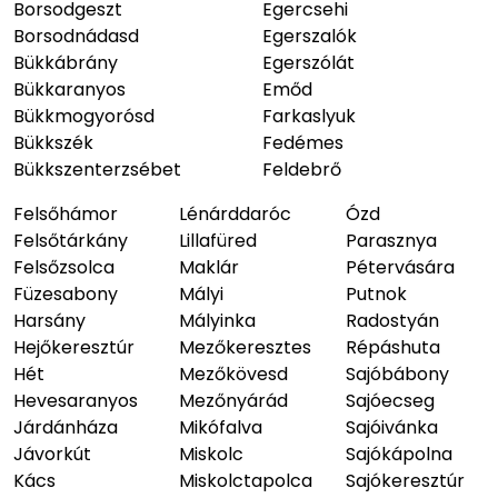
Borsodgeszt
Egercsehi
Borsodnádasd
Egerszalók
Bükkábrány
Egerszólát
Bükkaranyos
Emőd
Bükkmogyorósd
Farkaslyuk
Bükkszék
Fedémes
Bükkszenterzsébet
Feldebrő
Felsőhámor
Lénárddaróc
Ózd
Felsőtárkány
Lillafüred
Parasznya
Felsőzsolca
Maklár
Pétervására
Füzesabony
Mályi
Putnok
Harsány
Mályinka
Radostyán
Hejőkeresztúr
Mezőkeresztes
Répáshuta
Hét
Mezőkövesd
Sajóbábony
Hevesaranyos
Mezőnyárád
Sajóecseg
Járdánháza
Mikófalva
Sajóivánka
Jávorkút
Miskolc
Sajókápolna
Kács
Miskolctapolca
Sajókeresztúr