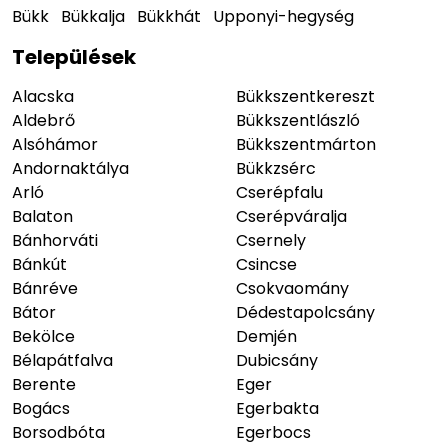
Bükk
Bükkalja
Bükkhát
Upponyi-hegység
Települések
Alacska
Bükkszentkereszt
Aldebrő
Bükkszentlászló
Alsóhámor
Bükkszentmárton
Andornaktálya
Bükkzsérc
Arló
Cserépfalu
Balaton
Cserépváralja
Bánhorváti
Csernely
Bánkút
Csincse
Bánréve
Csokvaomány
Bátor
Dédestapolcsány
Bekölce
Demjén
Bélapátfalva
Dubicsány
Berente
Eger
Bogács
Egerbakta
Borsodbóta
Egerbocs