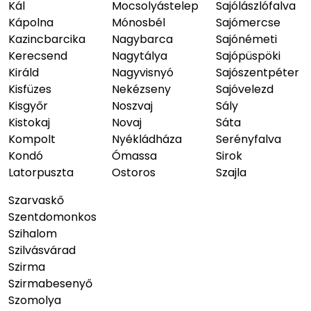
Kál
Mocsolyástelep
Sajólászlófalva
Kápolna
Mónosbél
Sajómercse
Kazincbarcika
Nagybarca
Sajónémeti
Kerecsend
Nagytálya
Sajópüspöki
Királd
Nagyvisnyó
Sajószentpéter
Kisfüzes
Nekézseny
Sajóvelezd
Kisgyőr
Noszvaj
Sály
Kistokaj
Novaj
Sáta
Kompolt
Nyékládháza
Serényfalva
Kondó
Ómassa
Sirok
Latorpuszta
Ostoros
Szajla
Szarvaskő
Szentdomonkos
Szihalom
Szilvásvárad
Szirma
Szirmabesenyő
Szomolya