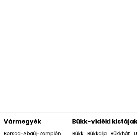
Vármegyék
Bükk-vidéki kistája
Borsod-Abaúj-Zemplén
Bükk
Bükkalja
Bükkhát
U