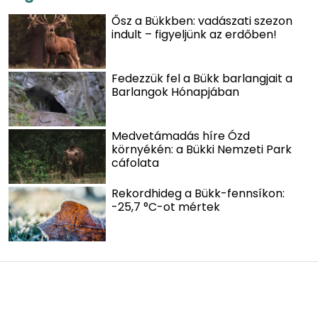
Ősz a Bükkben: vadászati szezon
indult – figyeljünk az erdőben!
Fedezzük fel a Bükk barlangjait a
Barlangok Hónapjában
Medvetámadás híre Ózd
környékén: a Bükki Nemzeti Park
cáfolata
Rekordhideg a Bükk-fennsíkon:
-25,7 °C-ot mértek