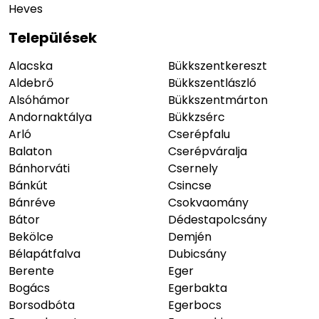
Heves
Települések
Alacska
Bükkszentkereszt
Aldebrő
Bükkszentlászló
Alsóhámor
Bükkszentmárton
Andornaktálya
Bükkzsérc
Arló
Cserépfalu
Balaton
Cserépváralja
Bánhorváti
Csernely
Bánkút
Csincse
Bánréve
Csokvaomány
Bátor
Dédestapolcsány
Bekölce
Demjén
Bélapátfalva
Dubicsány
Berente
Eger
Bogács
Egerbakta
Borsodbóta
Egerbocs