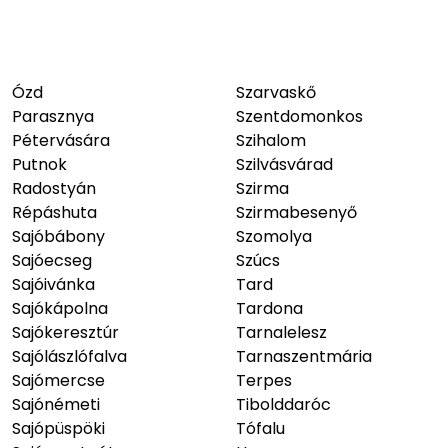
Ózd
Szarvaskő
Parasznya
Szentdomonkos
Pétervására
Szihalom
Putnok
Szilvásvárad
Radostyán
Szirma
Répáshuta
Szirmabesenyő
Sajóbábony
Szomolya
Sajóecseg
Szúcs
Sajóivánka
Tard
Sajókápolna
Tardona
Sajókeresztúr
Tarnalelesz
Sajólászlófalva
Tarnaszentmária
Sajómercse
Terpes
Sajónémeti
Tibolddaróc
Sajópüspöki
Tófalu