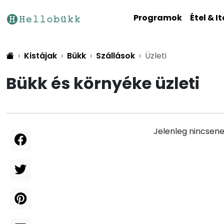
Programok
Étel & It
Kistájak
Bükk
Szállások
Üzleti
Bükk és környéke üzleti
Jelenleg nincsene