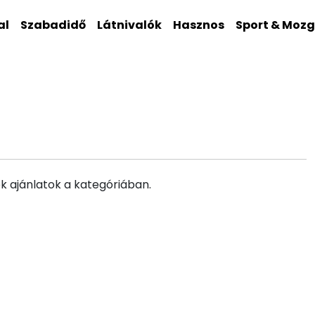
al
Szabadidő
Látnivalók
Hasznos
Sport & Moz
k ajánlatok a kategóriában.