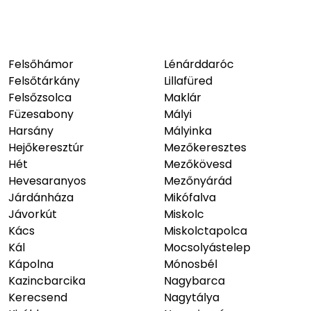
Felsőhámor
Lénárddaróc
Felsőtárkány
Lillafüred
Felsőzsolca
Maklár
Füzesabony
Mályi
Harsány
Mályinka
Hejőkeresztúr
Mezőkeresztes
Hét
Mezőkövesd
Hevesaranyos
Mezőnyárád
Járdánháza
Mikófalva
Jávorkút
Miskolc
Kács
Miskolctapolca
Kál
Mocsolyástelep
Kápolna
Mónosbél
Kazincbarcika
Nagybarca
Kerecsend
Nagytálya