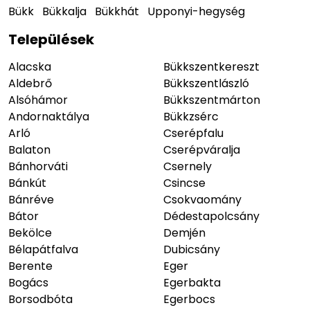
Bükk
Bükkalja
Bükkhát
Upponyi-hegység
Települések
Alacska
Bükkszentkereszt
Aldebrő
Bükkszentlászló
Alsóhámor
Bükkszentmárton
Andornaktálya
Bükkzsérc
Arló
Cserépfalu
Balaton
Cserépváralja
Bánhorváti
Csernely
Bánkút
Csincse
Bánréve
Csokvaomány
Bátor
Dédestapolcsány
Bekölce
Demjén
Bélapátfalva
Dubicsány
Berente
Eger
Bogács
Egerbakta
Borsodbóta
Egerbocs