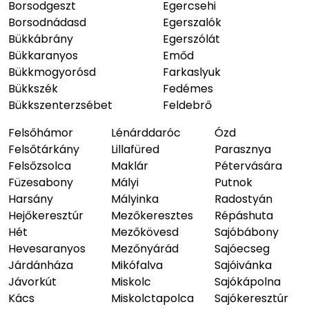
Borsodgeszt
Egercsehi
Borsodnádasd
Egerszalók
Bükkábrány
Egerszólát
Bükkaranyos
Emőd
Bükkmogyorósd
Farkaslyuk
Bükkszék
Fedémes
Bükkszenterzsébet
Feldebrő
Felsőhámor
Lénárddaróc
Ózd
Felsőtárkány
Lillafüred
Parasznya
Felsőzsolca
Maklár
Pétervására
Füzesabony
Mályi
Putnok
Harsány
Mályinka
Radostyán
Hejőkeresztúr
Mezőkeresztes
Répáshuta
Hét
Mezőkövesd
Sajóbábony
Hevesaranyos
Mezőnyárád
Sajóecseg
Járdánháza
Mikófalva
Sajóivánka
Jávorkút
Miskolc
Sajókápolna
Kács
Miskolctapolca
Sajókeresztúr