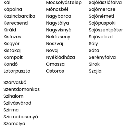
Kál
Mocsolyástelep
Sajólászlófalva
Kápolna
Mónosbél
Sajómercse
Kazincbarcika
Nagybarca
Sajónémeti
Kerecsend
Nagytálya
Sajópüspöki
Királd
Nagyvisnyó
Sajószentpéter
Kisfüzes
Nekézseny
Sajóvelezd
Kisgyőr
Noszvaj
Sály
Kistokaj
Novaj
Sáta
Kompolt
Nyékládháza
Serényfalva
Kondó
Ómassa
Sirok
Latorpuszta
Ostoros
Szajla
Szarvaskő
Szentdomonkos
Szihalom
Szilvásvárad
Szirma
Szirmabesenyő
Szomolya