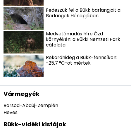
Fedezzük fel a Bükk barlangjait a
Barlangok Hónapjában
Medvetámadás híre Ózd
környékén: a Bükki Nemzeti Park
cáfolata
Rekordhideg a Bükk-fennsíkon:
-25,7 °C-ot mértek
Vármegyék
Borsod-Abaúj-Zemplén
Heves
Bükk-vidéki kistájak