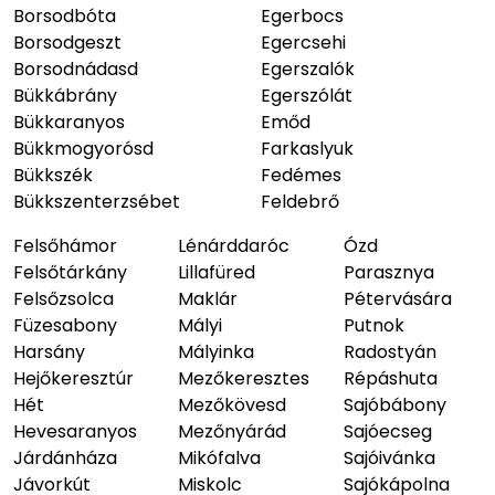
Borsodbóta
Egerbocs
Borsodgeszt
Egercsehi
Borsodnádasd
Egerszalók
Bükkábrány
Egerszólát
Bükkaranyos
Emőd
Bükkmogyorósd
Farkaslyuk
Bükkszék
Fedémes
Bükkszenterzsébet
Feldebrő
Felsőhámor
Lénárddaróc
Ózd
Felsőtárkány
Lillafüred
Parasznya
Felsőzsolca
Maklár
Pétervására
Füzesabony
Mályi
Putnok
Harsány
Mályinka
Radostyán
Hejőkeresztúr
Mezőkeresztes
Répáshuta
Hét
Mezőkövesd
Sajóbábony
Hevesaranyos
Mezőnyárád
Sajóecseg
Járdánháza
Mikófalva
Sajóivánka
Jávorkút
Miskolc
Sajókápolna