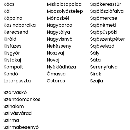
Kács
Miskolctapolca
Sajókeresztúr
Kál
Mocsolyástelep
Sajólászlófalva
Kápolna
Mónosbél
Sajómercse
Kazincbarcika
Nagybarca
Sajónémeti
Kerecsend
Nagytálya
Sajópüspöki
Királd
Nagyvisnyó
Sajószentpéter
Kisfüzes
Nekézseny
Sajóvelezd
Kisgyőr
Noszvaj
Sály
Kistokaj
Novaj
Sáta
Kompolt
Nyékládháza
Serényfalva
Kondó
Ómassa
Sirok
Latorpuszta
Ostoros
Szajla
Szarvaskő
Szentdomonkos
Szihalom
Szilvásvárad
Szirma
Szirmabesenyő