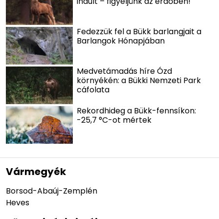
indult – figyeljünk az erdőben!
Fedezzük fel a Bükk barlangjait a
Barlangok Hónapjában
Medvetámadás híre Ózd
környékén: a Bükki Nemzeti Park
cáfolata
Rekordhideg a Bükk-fennsíkon:
-25,7 °C-ot mértek
Vármegyék
Borsod-Abaúj-Zemplén
Heves