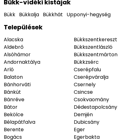
Bükk-vidéki kistájak
Bükk
Bükkalja
Bükkhát
Upponyi-hegység
Települések
Alacska
Bükkszentkereszt
Aldebrő
Bükkszentlászló
Alsóhámor
Bükkszentmárton
Andornaktálya
Bükkzsérc
Arló
Cserépfalu
Balaton
Cserépváralja
Bánhorváti
Csernely
Bánkút
Csincse
Bánréve
Csokvaomány
Bátor
Dédestapolcsány
Bekölce
Demjén
Bélapátfalva
Dubicsány
Berente
Eger
Bogács
Egerbakta