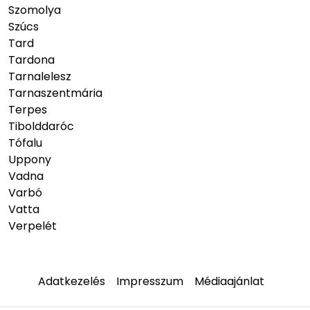
Szomolya
Szúcs
Tard
Tardona
Tarnalelesz
Tarnaszentmária
Terpes
Tibolddaróc
Tófalu
Uppony
Vadna
Varbó
Vatta
Verpelét
Adatkezelés
Impresszum
Médiaajánlat