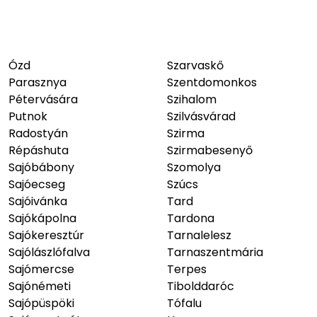
Ózd
Szarvaskő
Parasznya
Szentdomonkos
Pétervására
Szihalom
Putnok
Szilvásvárad
Radostyán
Szirma
Répáshuta
Szirmabesenyő
Sajóbábony
Szomolya
Sajóecseg
Szúcs
Sajóivánka
Tard
Sajókápolna
Tardona
Sajókeresztúr
Tarnalelesz
Sajólászlófalva
Tarnaszentmária
Sajómercse
Terpes
Sajónémeti
Tibolddaróc
Sajópüspöki
Tófalu