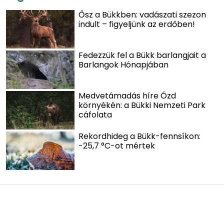
Ősz a Bükkben: vadászati szezon
indult – figyeljünk az erdőben!
Fedezzük fel a Bükk barlangjait a
Barlangok Hónapjában
Medvetámadás híre Ózd
környékén: a Bükki Nemzeti Park
cáfolata
Rekordhideg a Bükk-fennsíkon:
-25,7 °C-ot mértek