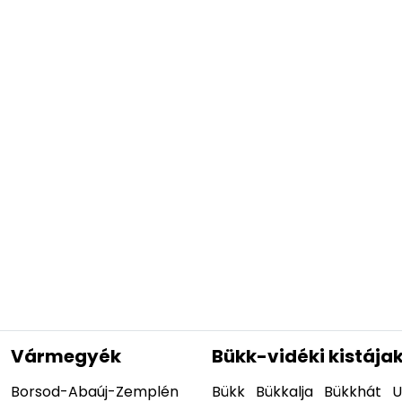
Vármegyék
Bükk-vidéki kistája
Borsod-Abaúj-Zemplén
Bükk
Bükkalja
Bükkhát
U