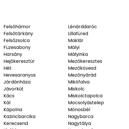
Felsőhámor
Lénárddaróc
Felsőtárkány
Lillafüred
Felsőzsolca
Maklár
Füzesabony
Mályi
Harsány
Mályinka
Hejőkeresztúr
Mezőkeresztes
Hét
Mezőkövesd
Hevesaranyos
Mezőnyárád
Járdánháza
Mikófalva
Jávorkút
Miskolc
Kács
Miskolctapolca
Kál
Mocsolyástelep
Kápolna
Mónosbél
Kazincbarcika
Nagybarca
Kerecsend
Nagytálya