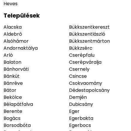
Heves
Települések
Alacska
Bükkszentkereszt
Aldebrő
Bükkszentlászló
Alsóhámor
Bükkszentmárton
Andornaktálya
Bükkzsérc
Arló
Cserépfalu
Balaton
Cserépváralja
Bánhorváti
Csernely
Bánkút
Csincse
Bánréve
Csokvaomány
Bátor
Dédestapolcsány
Bekölce
Demjén
Bélapátfalva
Dubicsány
Berente
Eger
Bogács
Egerbakta
Borsodbóta
Egerbocs