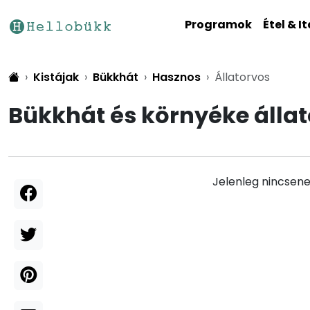
Programok
Étel & It
Kistájak
Bükkhát
Hasznos
Állatorvos
Bükkhát és környéke álla
Jelenleg nincsene