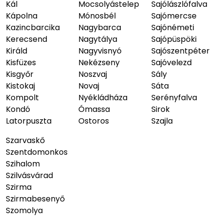
Kál
Mocsolyástelep
Sajólászlófalva
Kápolna
Mónosbél
Sajómercse
Kazincbarcika
Nagybarca
Sajónémeti
Kerecsend
Nagytálya
Sajópüspöki
Királd
Nagyvisnyó
Sajószentpéter
Kisfüzes
Nekézseny
Sajóvelezd
Kisgyőr
Noszvaj
Sály
Kistokaj
Novaj
Sáta
Kompolt
Nyékládháza
Serényfalva
Kondó
Ómassa
Sirok
Latorpuszta
Ostoros
Szajla
Szarvaskő
Szentdomonkos
Szihalom
Szilvásvárad
Szirma
Szirmabesenyő
Szomolya