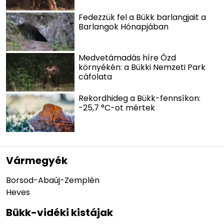
Fedezzük fel a Bükk barlangjait a
Barlangok Hónapjában
Medvetámadás híre Ózd
környékén: a Bükki Nemzeti Park
cáfolata
Rekordhideg a Bükk-fennsíkon:
-25,7 °C-ot mértek
Vármegyék
Borsod-Abaúj-Zemplén
Heves
Bükk-vidéki kistájak