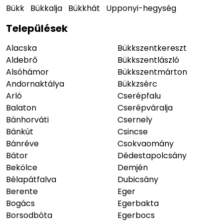
Bükk
Bükkalja
Bükkhát
Upponyi-hegység
Települések
Alacska
Bükkszentkereszt
Aldebrő
Bükkszentlászló
Alsóhámor
Bükkszentmárton
Andornaktálya
Bükkzsérc
Arló
Cserépfalu
Balaton
Cserépváralja
Bánhorváti
Csernely
Bánkút
Csincse
Bánréve
Csokvaomány
Bátor
Dédestapolcsány
Bekölce
Demjén
Bélapátfalva
Dubicsány
Berente
Eger
Bogács
Egerbakta
Borsodbóta
Egerbocs