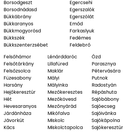
Borsodgeszt
Egercsehi
Borsodnádasd
Egerszalók
Bükkábrány
Egerszólát
Bükkaranyos
Emőd
Bükkmogyorósd
Farkaslyuk
Bükkszék
Fedémes
Bükkszenterzsébet
Feldebrő
Felsőhámor
Lénárddaróc
Ózd
Felsőtárkány
Lillafüred
Parasznya
Felsőzsolca
Maklár
Pétervására
Füzesabony
Mályi
Putnok
Harsány
Mályinka
Radostyán
Hejőkeresztúr
Mezőkeresztes
Répáshuta
Hét
Mezőkövesd
Sajóbábony
Hevesaranyos
Mezőnyárád
Sajóecseg
Járdánháza
Mikófalva
Sajóivánka
Jávorkút
Miskolc
Sajókápolna
Kács
Miskolctapolca
Sajókeresztúr