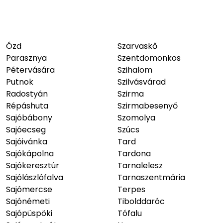
Ózd
Szarvaskő
Parasznya
Szentdomonkos
Pétervására
Szihalom
Putnok
Szilvásvárad
Radostyán
Szirma
Répáshuta
Szirmabesenyő
Sajóbábony
Szomolya
Sajóecseg
Szúcs
Sajóivánka
Tard
Sajókápolna
Tardona
Sajókeresztúr
Tarnalelesz
Sajólászlófalva
Tarnaszentmária
Sajómercse
Terpes
Sajónémeti
Tibolddaróc
Sajópüspöki
Tófalu