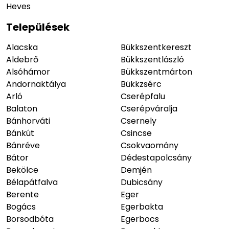
Heves
Települések
Alacska
Bükkszentkereszt
Aldebrő
Bükkszentlászló
Alsóhámor
Bükkszentmárton
Andornaktálya
Bükkzsérc
Arló
Cserépfalu
Balaton
Cserépváralja
Bánhorváti
Csernely
Bánkút
Csincse
Bánréve
Csokvaomány
Bátor
Dédestapolcsány
Bekölce
Demjén
Bélapátfalva
Dubicsány
Berente
Eger
Bogács
Egerbakta
Borsodbóta
Egerbocs