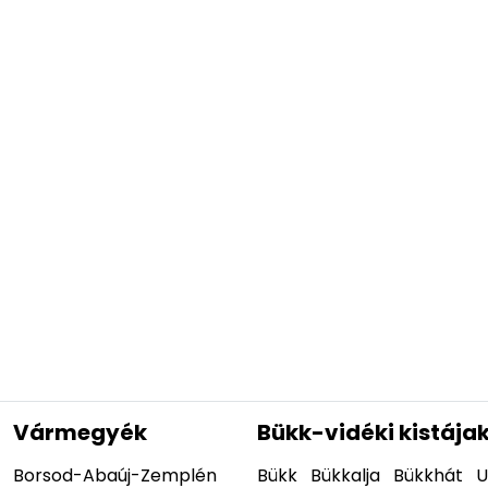
Vármegyék
Bükk-vidéki kistája
Borsod-Abaúj-Zemplén
Bükk
Bükkalja
Bükkhát
U