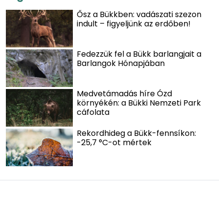
Ősz a Bükkben: vadászati szezon
indult – figyeljünk az erdőben!
Fedezzük fel a Bükk barlangjait a
Barlangok Hónapjában
Medvetámadás híre Ózd
környékén: a Bükki Nemzeti Park
cáfolata
Rekordhideg a Bükk-fennsíkon:
-25,7 °C-ot mértek