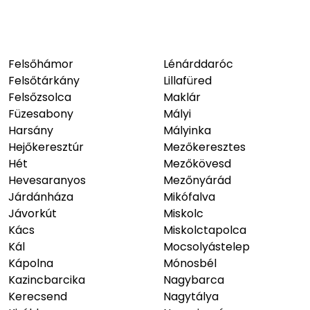
Felsőhámor
Lénárddaróc
Felsőtárkány
Lillafüred
Felsőzsolca
Maklár
Füzesabony
Mályi
Harsány
Mályinka
Hejőkeresztúr
Mezőkeresztes
Hét
Mezőkövesd
Hevesaranyos
Mezőnyárád
Járdánháza
Mikófalva
Jávorkút
Miskolc
Kács
Miskolctapolca
Kál
Mocsolyástelep
Kápolna
Mónosbél
Kazincbarcika
Nagybarca
Kerecsend
Nagytálya