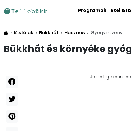
Programok
Étel & It
Kistájak
Bükkhát
Hasznos
Gyógynövény
Bükkhát és környéke gyó
Jelenleg nincsene