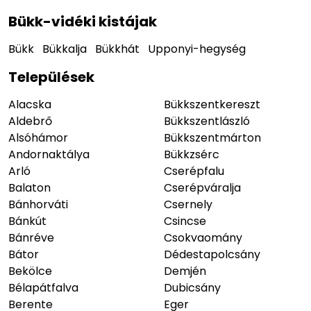
Bükk-vidéki kistájak
Bükk
Bükkalja
Bükkhát
Upponyi-hegység
Települések
Alacska
Bükkszentkereszt
Aldebrő
Bükkszentlászló
Alsóhámor
Bükkszentmárton
Andornaktálya
Bükkzsérc
Arló
Cserépfalu
Balaton
Cserépváralja
Bánhorváti
Csernely
Bánkút
Csincse
Bánréve
Csokvaomány
Bátor
Dédestapolcsány
Bekölce
Demjén
Bélapátfalva
Dubicsány
Berente
Eger