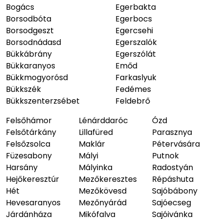
Bogács
Egerbakta
Borsodbóta
Egerbocs
Borsodgeszt
Egercsehi
Borsodnádasd
Egerszalók
Bükkábrány
Egerszólát
Bükkaranyos
Emőd
Bükkmogyorósd
Farkaslyuk
Bükkszék
Fedémes
Bükkszenterzsébet
Feldebrő
Felsőhámor
Lénárddaróc
Ózd
Felsőtárkány
Lillafüred
Parasznya
Felsőzsolca
Maklár
Pétervására
Füzesabony
Mályi
Putnok
Harsány
Mályinka
Radostyán
Hejőkeresztúr
Mezőkeresztes
Répáshuta
Hét
Mezőkövesd
Sajóbábony
Hevesaranyos
Mezőnyárád
Sajóecseg
Járdánháza
Mikófalva
Sajóivánka