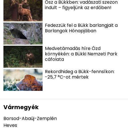
Ősz a Bükkben: vadászati szezon
indult – figyeljünk az erdőben!
Fedezzük fel a Bükk barlangjait a
Barlangok Hónapjában
Medvetámadás híre Ózd
környékén: a Bükki Nemzeti Park
cáfolata
Rekordhideg a Bükk-fennsíkon:
-25,7 °C-ot mértek
Vármegyék
Borsod-Abaúj-Zemplén
Heves