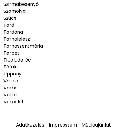
Szirmabesenyő
Szomolya
Szúcs
Tard
Tardona
Tarnalelesz
Tarnaszentmária
Terpes
Tibolddaróc
Tófalu
Uppony
Vadna
Varbó
Vatta
Verpelét
Adatkezelés
Impresszum
Médiaajánlat