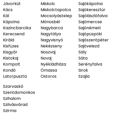
Jávorkút
Miskolc
Sajókápolna
Kács
Miskolctapolca
Sajókeresztúr
Kál
Mocsolyástelep
Sajólászlófalva
Kápolna
Mónosbél
Sajómercse
Kazincbarcika
Nagybarca
Sajónémeti
Kerecsend
Nagytálya
Sajópüspöki
Királd
Nagyvisnyó
Sajószentpéter
Kisfüzes
Nekézseny
Sajóvelezd
Kisgyőr
Noszvaj
Sály
Kistokaj
Novaj
Sáta
Kompolt
Nyékládháza
Serényfalva
Kondó
Ómassa
Sirok
Latorpuszta
Ostoros
Szajla
Szarvaskő
Szentdomonkos
Szihalom
Szilvásvárad
Szirma