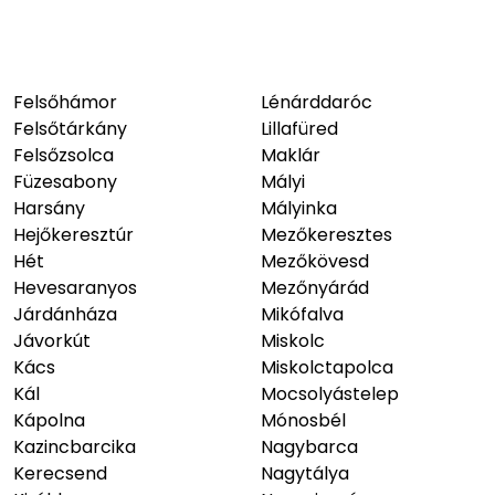
Felsőhámor
Lénárddaróc
Felsőtárkány
Lillafüred
Felsőzsolca
Maklár
Füzesabony
Mályi
Harsány
Mályinka
Hejőkeresztúr
Mezőkeresztes
Hét
Mezőkövesd
Hevesaranyos
Mezőnyárád
Járdánháza
Mikófalva
Jávorkút
Miskolc
Kács
Miskolctapolca
Kál
Mocsolyástelep
Kápolna
Mónosbél
Kazincbarcika
Nagybarca
Kerecsend
Nagytálya