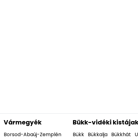
Vármegyék
Bükk-vidéki kistája
Borsod-Abaúj-Zemplén
Bükk
Bükkalja
Bükkhát
U