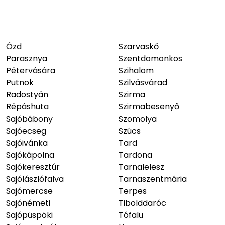
Ózd
Szarvaskő
Parasznya
Szentdomonkos
Pétervására
Szihalom
Putnok
Szilvásvárad
Radostyán
Szirma
Répáshuta
Szirmabesenyő
Sajóbábony
Szomolya
Sajóecseg
Szúcs
Sajóivánka
Tard
Sajókápolna
Tardona
Sajókeresztúr
Tarnalelesz
Sajólászlófalva
Tarnaszentmária
Sajómercse
Terpes
Sajónémeti
Tibolddaróc
Sajópüspöki
Tófalu