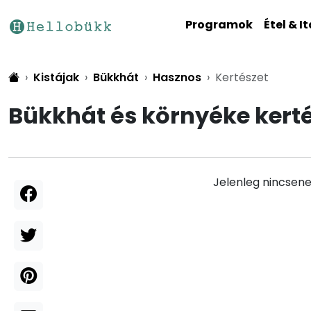
Programok
Étel & It
Kistájak
Bükkhát
Hasznos
Kertészet
Bükkhát és környéke kert
Jelenleg nincsene