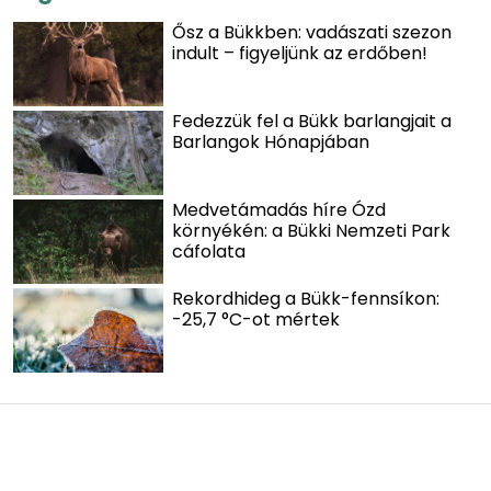
Ősz a Bükkben: vadászati szezon
indult – figyeljünk az erdőben!
Fedezzük fel a Bükk barlangjait a
Barlangok Hónapjában
Medvetámadás híre Ózd
környékén: a Bükki Nemzeti Park
cáfolata
Rekordhideg a Bükk-fennsíkon:
-25,7 °C-ot mértek