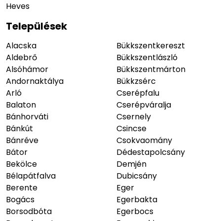
Heves
Települések
Alacska
Bükkszentkereszt
Aldebrő
Bükkszentlászló
Alsóhámor
Bükkszentmárton
Andornaktálya
Bükkzsérc
Arló
Cserépfalu
Balaton
Cserépváralja
Bánhorváti
Csernely
Bánkút
Csincse
Bánréve
Csokvaomány
Bátor
Dédestapolcsány
Bekölce
Demjén
Bélapátfalva
Dubicsány
Berente
Eger
Bogács
Egerbakta
Borsodbóta
Egerbocs