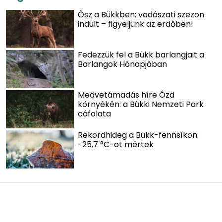
Ősz a Bükkben: vadászati szezon
indult – figyeljünk az erdőben!
Fedezzük fel a Bükk barlangjait a
Barlangok Hónapjában
Medvetámadás híre Ózd
környékén: a Bükki Nemzeti Park
cáfolata
Rekordhideg a Bükk-fennsíkon:
-25,7 °C-ot mértek