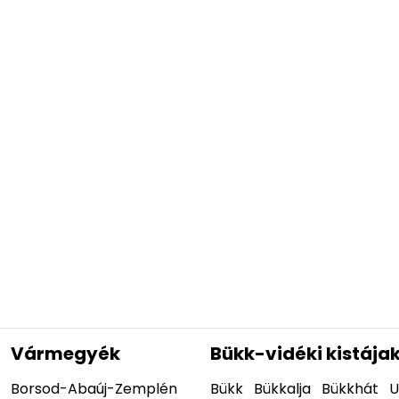
Vármegyék
Bükk-vidéki kistája
Borsod-Abaúj-Zemplén
Bükk
Bükkalja
Bükkhát
U