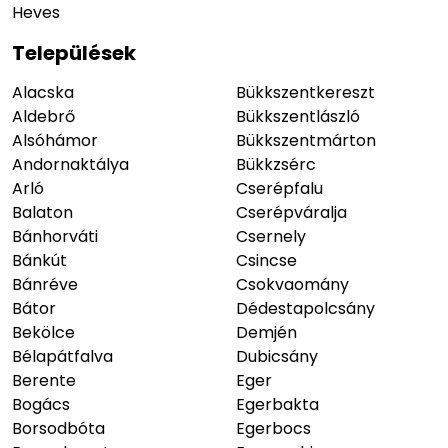
Heves
Települések
Alacska
Bükkszentkereszt
Aldebrő
Bükkszentlászló
Alsóhámor
Bükkszentmárton
Andornaktálya
Bükkzsérc
Arló
Cserépfalu
Balaton
Cserépváralja
Bánhorváti
Csernely
Bánkút
Csincse
Bánréve
Csokvaomány
Bátor
Dédestapolcsány
Bekölce
Demjén
Bélapátfalva
Dubicsány
Berente
Eger
Bogács
Egerbakta
Borsodbóta
Egerbocs