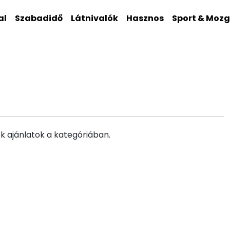
al
Szabadidő
Látnivalók
Hasznos
Sport & Moz
k ajánlatok a kategóriában.