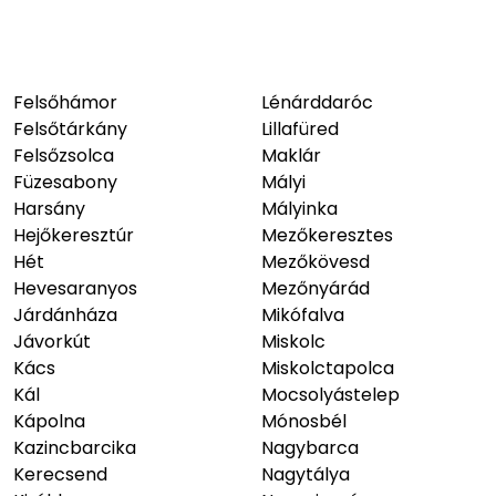
Felsőhámor
Lénárddaróc
Felsőtárkány
Lillafüred
Felsőzsolca
Maklár
Füzesabony
Mályi
Harsány
Mályinka
Hejőkeresztúr
Mezőkeresztes
Hét
Mezőkövesd
Hevesaranyos
Mezőnyárád
Járdánháza
Mikófalva
Jávorkút
Miskolc
Kács
Miskolctapolca
Kál
Mocsolyástelep
Kápolna
Mónosbél
Kazincbarcika
Nagybarca
Kerecsend
Nagytálya