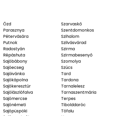
Ózd
Szarvaskő
Parasznya
Szentdomonkos
Pétervására
Szihalom
Putnok
Szilvásvárad
Radostyán
Szirma
Répáshuta
Szirmabesenyő
Sajóbábony
Szomolya
Sajóecseg
Szúcs
Sajóivánka
Tard
Sajókápolna
Tardona
Sajókeresztúr
Tarnalelesz
Sajólászlófalva
Tarnaszentmária
Sajómercse
Terpes
Sajónémeti
Tibolddaróc
Sajópüspöki
Tófalu