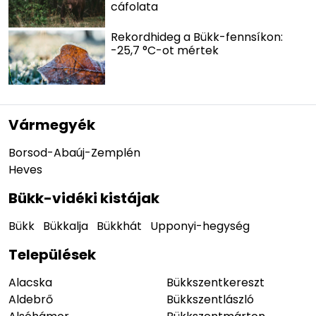
cáfolata
Rekordhideg a Bükk-fennsíkon:
-25,7 °C-ot mértek
Vármegyék
Borsod-Abaúj-Zemplén
Heves
Bükk-vidéki kistájak
Bükk
Bükkalja
Bükkhát
Upponyi-hegység
Települések
Alacska
Bükkszentkereszt
Aldebrő
Bükkszentlászló