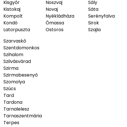
Kisgyőr
Noszvaj
Sály
Kistokaj
Novaj
Sáta
Kompolt
Nyékládháza
Serényfalva
Kondó
Ómassa
Sirok
Latorpuszta
Ostoros
Szajla
Szarvaskő
Szentdomonkos
Szihalom
Szilvásvárad
Szirma
Szirmabesenyő
Szomolya
Szúcs
Tard
Tardona
Tarnalelesz
Tarnaszentmária
Terpes