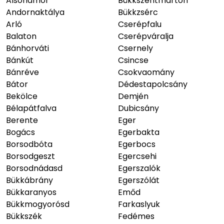
Alsóhámor
Bükkszentmárton
Andornaktálya
Bükkzsérc
Arló
Cserépfalu
Balaton
Cserépváralja
Bánhorváti
Csernely
Bánkút
Csincse
Bánréve
Csokvaomány
Bátor
Dédestapolcsány
Bekölce
Demjén
Bélapátfalva
Dubicsány
Berente
Eger
Bogács
Egerbakta
Borsodbóta
Egerbocs
Borsodgeszt
Egercsehi
Borsodnádasd
Egerszalók
Bükkábrány
Egerszólát
Bükkaranyos
Emőd
Bükkmogyorósd
Farkaslyuk
Bükkszék
Fedémes