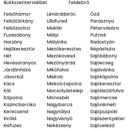
Bükkszenterzsébet
Feldebrő
Felsőhámor
Lénárddaróc
Ózd
Felsőtárkány
Lillafüred
Parasznya
Felsőzsolca
Maklár
Pétervására
Füzesabony
Mályi
Putnok
Harsány
Mályinka
Radostyán
Hejőkeresztúr
Mezőkeresztes
Répáshuta
Hét
Mezőkövesd
Sajóbábony
Hevesaranyos
Mezőnyárád
Sajóecseg
Járdánháza
Mikófalva
Sajóivánka
Jávorkút
Miskolc
Sajókápolna
Kács
Miskolctapolca
Sajókeresztúr
Kál
Mocsolyástelep
Sajólászlófalva
Kápolna
Mónosbél
Sajómercse
Kazincbarcika
Nagybarca
Sajónémeti
Kerecsend
Nagytálya
Sajópüspöki
Királd
Nagyvisnyó
Sajószentpéter
Kisfüzes
Nekézseny
Sajóvelezd