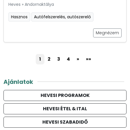
Heves
»
Andornaktálya
Hasznos
Autófelszerelés, autószerelő
Megnézem
1
2
3
4
»
»»
Ajánlatok
HEVESI PROGRAMOK
HEVESI ÉTEL & ITAL
HEVESI SZABADIDŐ