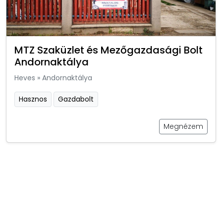
MTZ Szaküzlet és Mezőgazdasági Bolt
Andornaktálya
Heves
»
Andornaktálya
Hasznos
Gazdabolt
Megnézem