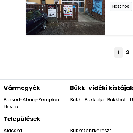
Hasznos
1
2
Vármegyék
Bükk-vidéki kistája
Borsod-Abaúj-Zemplén
Bükk
Bükkalja
Bükkhát
U
Heves
Települések
Alacska
Bükkszentkereszt