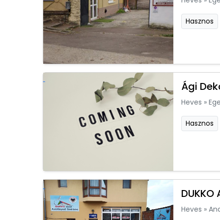
Heves
»
Ege
Hasznos
Ági Dek
Heves
»
Ege
Hasznos
DUKKO A
Heves
»
An