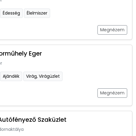
r
Édesség
Élelmiszer
Megnézem
orműhely Eger
r
Ajándék
Virág, Virágüzlet
Megnézem
utófényező Szaküzlet
dornaktálya