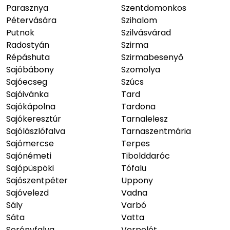
Parasznya
Szentdomonkos
Pétervására
Szihalom
Putnok
Szilvásvárad
Radostyán
Szirma
Répáshuta
Szirmabesenyő
Sajóbábony
Szomolya
Sajóecseg
Szúcs
Sajóivánka
Tard
Sajókápolna
Tardona
Sajókeresztúr
Tarnalelesz
Sajólászlófalva
Tarnaszentmária
Sajómercse
Terpes
Sajónémeti
Tibolddaróc
Sajópüspöki
Tófalu
Sajószentpéter
Uppony
Sajóvelezd
Vadna
Sály
Varbó
Sáta
Vatta
Serényfalva
Verpelét