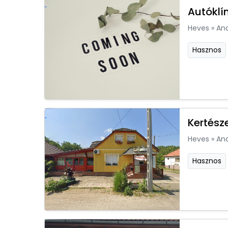
Autóklí
Heves
»
An
Hasznos
Kertész
Heves
»
An
Hasznos