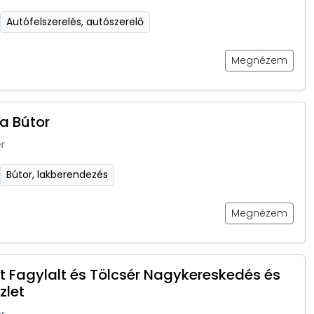
Autófelszerelés, autószerelő
Megnézem
a Bútor
r
Bútor, lakberendezés
Megnézem
et Fagylalt és Tölcsér Nagykereskedés és
zlet