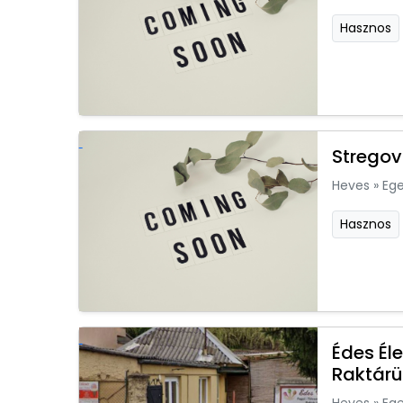
Hasznos
Stregov
Heves
»
Ege
Hasznos
Édes Él
Raktárü