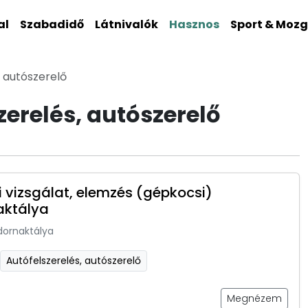
al
Szabadidő
Látnivalók
Hasznos
Sport & Moz
, autószerelő
erelés, autószerelő
 vizsgálat, elemzés (gépkocsi)
aktálya
dornaktálya
Autófelszerelés, autószerelő
Megnézem