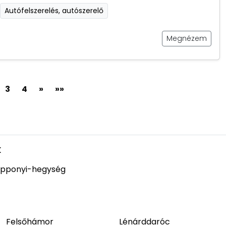
Autófelszerelés, autószerelő
Megnézem
3
4
»
»»
k
pponyi-hegység
Felsőhámor
Lénárddaróc