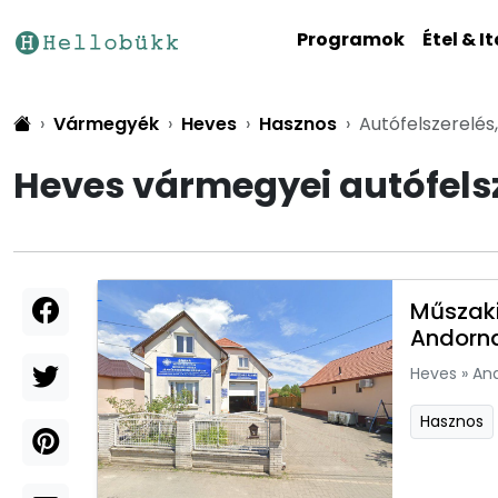
Programok
Étel & It
Vármegyék
Heves
Hasznos
Autófelszerelés
Heves vármegyei autófelsz
Műszaki
Andorn
Heves
»
An
Hasznos