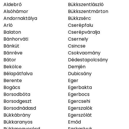
Aldebrő
Bükkszentlászló
Alsóhámor
Bükkszentmárton
Andornaktálya
Bükkzsérc
Arló
Cserépfalu
Balaton
Cserépváralja
Bánhorváti
Csernely
Bánkút
Csincse
Bánréve
Csokvaomány
Bátor
Dédestapolcsány
Bekölce
Demjén
Bélapátfalva
Dubicsány
Berente
Eger
Bogács
Egerbakta
Borsodbóta
Egerbocs
Borsodgeszt
Egercsehi
Borsodnádasd
Egerszalók
Bükkábrány
Egerszólát
Bükkaranyos
Emőd
Bükkmogyorósd
Farkaslyuk