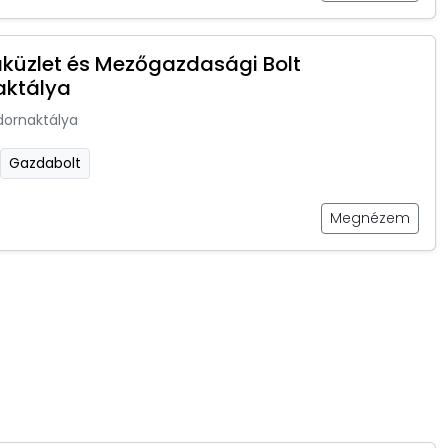
küzlet és Mezőgazdasági Bolt
aktálya
dornaktálya
Gazdabolt
Megnézem