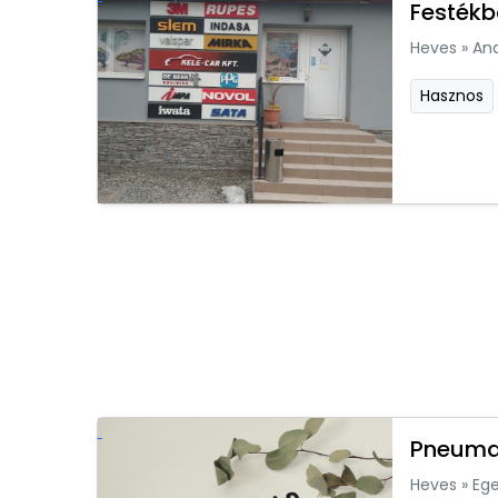
Festékb
Heves
»
An
Hasznos
Pneumat
Heves
»
Ege