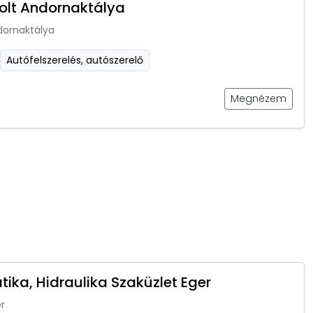
olt Andornaktálya
dornaktálya
Autófelszerelés, autószerelő
Megnézem
ika, Hidraulika Szaküzlet Eger
r