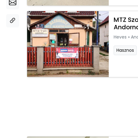
MTZ Sza
Andorn
Heves
»
An
Hasznos