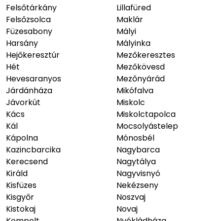
Felsőtárkány
Lillafüred
Felsőzsolca
Maklár
Füzesabony
Mályi
Harsány
Mályinka
Hejőkeresztúr
Mezőkeresztes
Hét
Mezőkövesd
Hevesaranyos
Mezőnyárád
Járdánháza
Mikófalva
Jávorkút
Miskolc
Kács
Miskolctapolca
Kál
Mocsolyástelep
Kápolna
Mónosbél
Kazincbarcika
Nagybarca
Kerecsend
Nagytálya
Királd
Nagyvisnyó
Kisfüzes
Nekézseny
Kisgyőr
Noszvaj
Kistokaj
Novaj
Kompolt
Nyékládháza