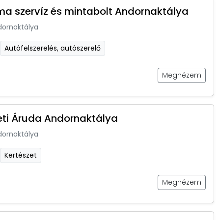
ma szervíz és mintabolt Andornaktálya
dornaktálya
Autófelszerelés, autószerelő
Megnézem
eti Áruda Andornaktálya
dornaktálya
Kertészet
Megnézem