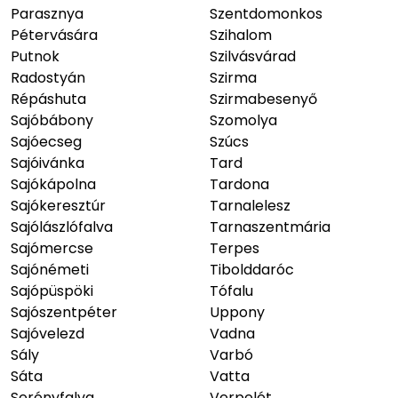
Parasznya
Szentdomonkos
Pétervására
Szihalom
Putnok
Szilvásvárad
Radostyán
Szirma
Répáshuta
Szirmabesenyő
Sajóbábony
Szomolya
Sajóecseg
Szúcs
Sajóivánka
Tard
Sajókápolna
Tardona
Sajókeresztúr
Tarnalelesz
Sajólászlófalva
Tarnaszentmária
Sajómercse
Terpes
Sajónémeti
Tibolddaróc
Sajópüspöki
Tófalu
Sajószentpéter
Uppony
Sajóvelezd
Vadna
Sály
Varbó
Sáta
Vatta
Serényfalva
Verpelét