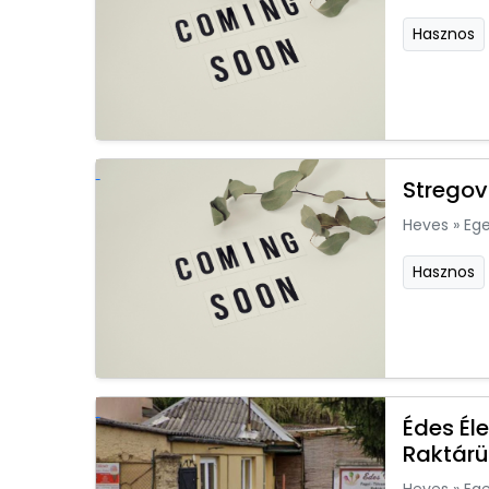
Hasznos
Stregov
Heves
»
Ege
Hasznos
Édes Él
Raktárü