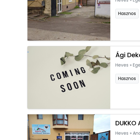
Heves
»
Ege
Hasznos
Ági Dek
Heves
»
Ege
Hasznos
DUKKO A
Heves
»
An