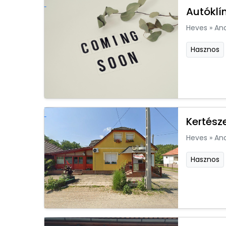
Autóklí
Heves
»
An
Hasznos
Kertész
Heves
»
An
Hasznos