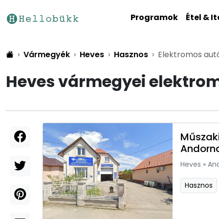
Programok
Étel & It
Vármegyék
Heves
Hasznos
Elektromos aut
Heves vármegyei elektrom
Műszaki
Andorn
Heves
»
An
Hasznos