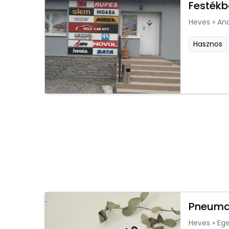
Festékb
Heves
»
An
Hasznos
Pneumat
Heves
»
Ege