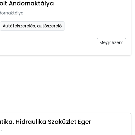
olt Andornaktálya
dornaktálya
Autófelszerelés, autószerelő
Megnézem
ika, Hidraulika Szaküzlet Eger
r