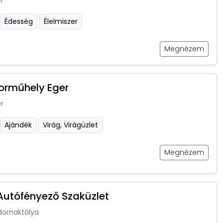
r
Édesség
Élelmiszer
Megnézem
orműhely Eger
r
Ajándék
Virág, Virágüzlet
Megnézem
utófényező Szaküzlet
dornaktálya