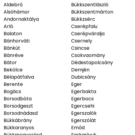
Aldebrő
Bükkszentlászló
Alsóhámor
Bükkszentmárton
Andornaktálya
Bükkzsérc
Arló
Cserépfalu
Balaton
Cserépváralja
Bánhorváti
Csernely
Bánkút
Csincse
Bánréve
Csokvaomány
Bátor
Dédestapolcsány
Bekölce
Demjén
Bélapátfalva
Dubicsány
Berente
Eger
Bogács
Egerbakta
Borsodbóta
Egerbocs
Borsodgeszt
Egercsehi
Borsodnádasd
Egerszalók
Bükkábrány
Egerszólát
Bükkaranyos
Emőd
Bükkmogyorósd
Farkaslyuk