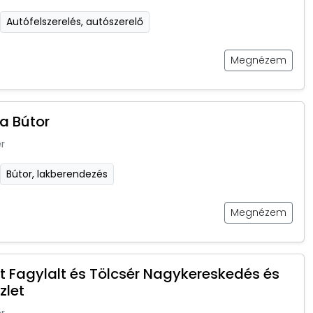
Autófelszerelés, autószerelő
Megnézem
a Bútor
r
Bútor, lakberendezés
Megnézem
et Fagylalt és Tölcsér Nagykereskedés és
zlet