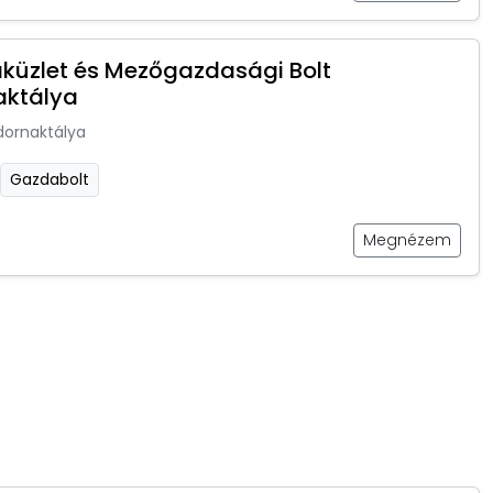
küzlet és Mezőgazdasági Bolt
aktálya
dornaktálya
Gazdabolt
Megnézem