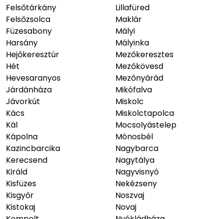
Felsőtárkány
Lillafüred
Felsőzsolca
Maklár
Füzesabony
Mályi
Harsány
Mályinka
Hejőkeresztúr
Mezőkeresztes
Hét
Mezőkövesd
Hevesaranyos
Mezőnyárád
Járdánháza
Mikófalva
Jávorkút
Miskolc
Kács
Miskolctapolca
Kál
Mocsolyástelep
Kápolna
Mónosbél
Kazincbarcika
Nagybarca
Kerecsend
Nagytálya
Királd
Nagyvisnyó
Kisfüzes
Nekézseny
Kisgyőr
Noszvaj
Kistokaj
Novaj
Kompolt
Nyékládháza