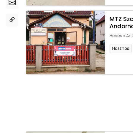
MTZ Sza
Andorn
Heves
»
An
Hasznos