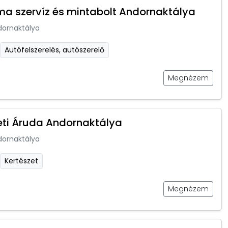
ma szervíz és mintabolt Andornaktálya
dornaktálya
Autófelszerelés, autószerelő
Megnézem
eti Áruda Andornaktálya
dornaktálya
Kertészet
Megnézem