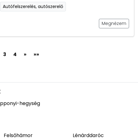
Autófelszerelés, autószerelő
Megnézem
3
4
»
»»
k
pponyi-hegység
Felsőhámor
Lénárddaróc