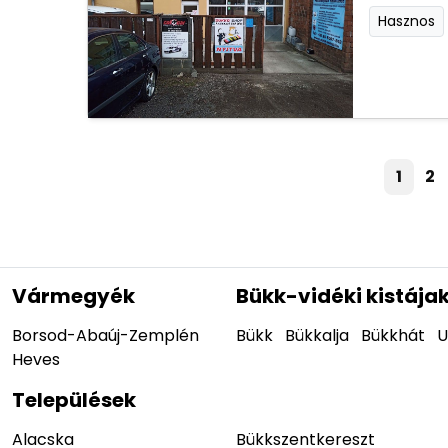
Hasznos
1
2
Vármegyék
Bükk-vidéki kistája
Borsod-Abaúj-Zemplén
Bükk
Bükkalja
Bükkhát
U
Heves
Települések
Alacska
Bükkszentkereszt