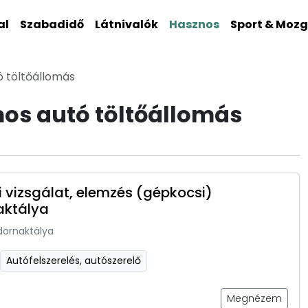
al
Szabadidő
Látnivalók
Hasznos
Sport & Moz
ó töltőállomás
os autó töltőállomás
 vizsgálat, elemzés (gépkocsi)
aktálya
dornaktálya
Autófelszerelés, autószerelő
Megnézem