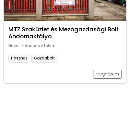
MTZ Szaküzlet és Mezőgazdasági Bolt
Andornaktálya
Heves
»
Andornaktálya
Hasznos
Gazdabolt
Megnézem