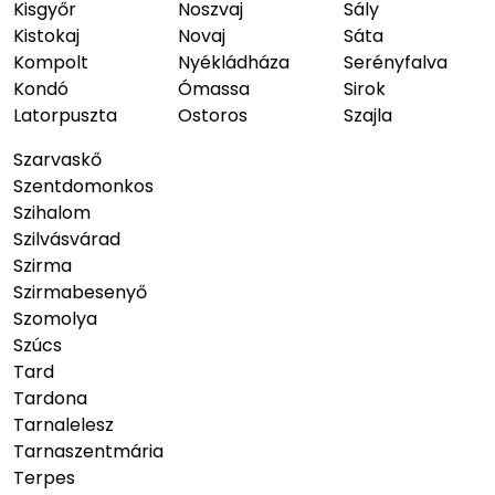
Kisgyőr
Noszvaj
Sály
Kistokaj
Novaj
Sáta
Kompolt
Nyékládháza
Serényfalva
Kondó
Ómassa
Sirok
Latorpuszta
Ostoros
Szajla
Szarvaskő
Szentdomonkos
Szihalom
Szilvásvárad
Szirma
Szirmabesenyő
Szomolya
Szúcs
Tard
Tardona
Tarnalelesz
Tarnaszentmária
Terpes