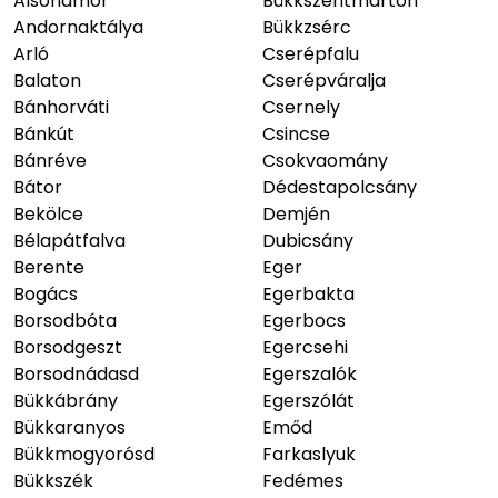
Alsóhámor
Bükkszentmárton
Andornaktálya
Bükkzsérc
Arló
Cserépfalu
Balaton
Cserépváralja
Bánhorváti
Csernely
Bánkút
Csincse
Bánréve
Csokvaomány
Bátor
Dédestapolcsány
Bekölce
Demjén
Bélapátfalva
Dubicsány
Berente
Eger
Bogács
Egerbakta
Borsodbóta
Egerbocs
Borsodgeszt
Egercsehi
Borsodnádasd
Egerszalók
Bükkábrány
Egerszólát
Bükkaranyos
Emőd
Bükkmogyorósd
Farkaslyuk
Bükkszék
Fedémes