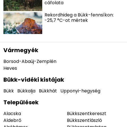
cáfolata
Rekordhideg a Bükk-fennsíkon:
-25,7 °C-ot mértek
Vármegyék
Borsod-Abaúj-Zemplén
Heves
Bükk-vidéki kistájak
Bükk
Bükkalja
Bükkhát
Upponyi-hegység
Települések
Alacska
Bükkszentkereszt
Aldebrő
Bükkszentlászló