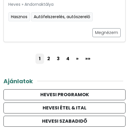
Heves
»
Andornaktálya
Hasznos
Autófelszerelés, autószerelő
Megnézem
1
2
3
4
»
»»
Ajánlatok
HEVESI PROGRAMOK
HEVESI ÉTEL & ITAL
HEVESI SZABADIDŐ