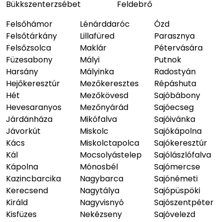
Bükkszenterzsébet
Feldebrő
Felsőhámor
Lénárddaróc
Ózd
Felsőtárkány
Lillafüred
Parasznya
Felsőzsolca
Maklár
Pétervására
Füzesabony
Mályi
Putnok
Harsány
Mályinka
Radostyán
Hejőkeresztúr
Mezőkeresztes
Répáshuta
Hét
Mezőkövesd
Sajóbábony
Hevesaranyos
Mezőnyárád
Sajóecseg
Járdánháza
Mikófalva
Sajóivánka
Jávorkút
Miskolc
Sajókápolna
Kács
Miskolctapolca
Sajókeresztúr
Kál
Mocsolyástelep
Sajólászlófalva
Kápolna
Mónosbél
Sajómercse
Kazincbarcika
Nagybarca
Sajónémeti
Kerecsend
Nagytálya
Sajópüspöki
Királd
Nagyvisnyó
Sajószentpéter
Kisfüzes
Nekézseny
Sajóvelezd