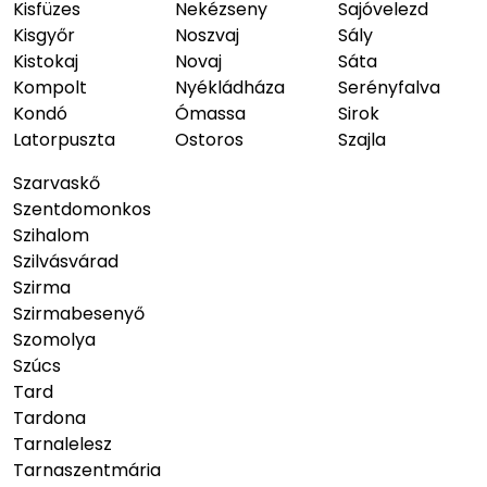
Kisfüzes
Nekézseny
Sajóvelezd
Kisgyőr
Noszvaj
Sály
Kistokaj
Novaj
Sáta
Kompolt
Nyékládháza
Serényfalva
Kondó
Ómassa
Sirok
Latorpuszta
Ostoros
Szajla
Szarvaskő
Szentdomonkos
Szihalom
Szilvásvárad
Szirma
Szirmabesenyő
Szomolya
Szúcs
Tard
Tardona
Tarnalelesz
Tarnaszentmária