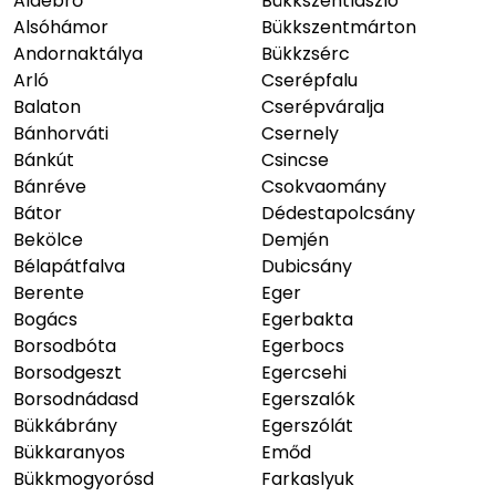
Aldebrő
Bükkszentlászló
Alsóhámor
Bükkszentmárton
Andornaktálya
Bükkzsérc
Arló
Cserépfalu
Balaton
Cserépváralja
Bánhorváti
Csernely
Bánkút
Csincse
Bánréve
Csokvaomány
Bátor
Dédestapolcsány
Bekölce
Demjén
Bélapátfalva
Dubicsány
Berente
Eger
Bogács
Egerbakta
Borsodbóta
Egerbocs
Borsodgeszt
Egercsehi
Borsodnádasd
Egerszalók
Bükkábrány
Egerszólát
Bükkaranyos
Emőd
Bükkmogyorósd
Farkaslyuk