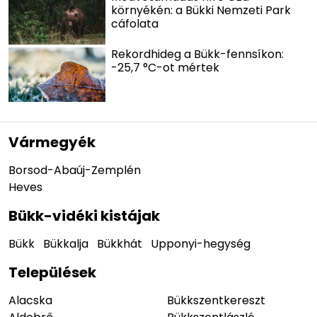
környékén: a Bükki Nemzeti Park
cáfolata
Rekordhideg a Bükk-fennsíkon:
-25,7 °C-ot mértek
Vármegyék
Borsod-Abaúj-Zemplén
Heves
Bükk-vidéki kistájak
Bükk
Bükkalja
Bükkhát
Upponyi-hegység
Települések
Alacska
Bükkszentkereszt