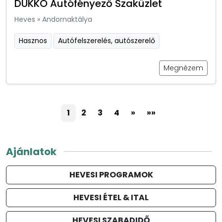
DUKKO Autófényező Szaküzlet
Heves
»
Andornaktálya
Hasznos
Autófelszerelés, autószerelő
Megnézem
1
2
3
4
»
»»
Ajánlatok
HEVESI PROGRAMOK
HEVESI ÉTEL & ITAL
HEVESI SZABADIDŐ