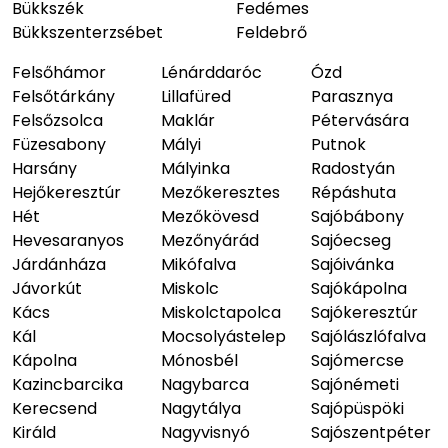
Bükkszék
Fedémes
Bükkszenterzsébet
Feldebrő
Felsőhámor
Lénárddaróc
Ózd
Felsőtárkány
Lillafüred
Parasznya
Felsőzsolca
Maklár
Pétervására
Füzesabony
Mályi
Putnok
Harsány
Mályinka
Radostyán
Hejőkeresztúr
Mezőkeresztes
Répáshuta
Hét
Mezőkövesd
Sajóbábony
Hevesaranyos
Mezőnyárád
Sajóecseg
Járdánháza
Mikófalva
Sajóivánka
Jávorkút
Miskolc
Sajókápolna
Kács
Miskolctapolca
Sajókeresztúr
Kál
Mocsolyástelep
Sajólászlófalva
Kápolna
Mónosbél
Sajómercse
Kazincbarcika
Nagybarca
Sajónémeti
Kerecsend
Nagytálya
Sajópüspöki
Királd
Nagyvisnyó
Sajószentpéter