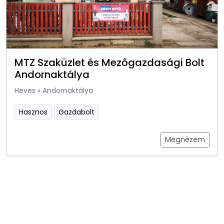
MTZ Szaküzlet és Mezőgazdasági Bolt
Andornaktálya
Heves
»
Andornaktálya
Hasznos
Gazdabolt
Megnézem