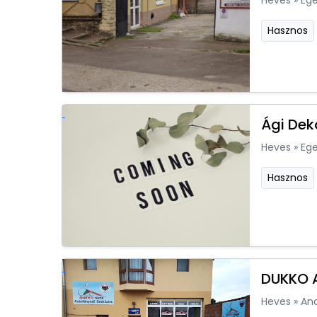
Heves
»
Ege
Hasznos
Ági Dek
Heves
»
Ege
Hasznos
DUKKO A
Heves
»
An