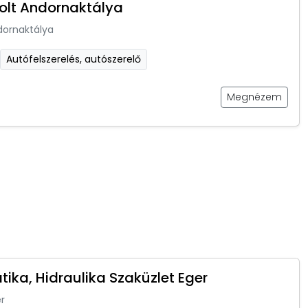
olt Andornaktálya
dornaktálya
Autófelszerelés, autószerelő
Megnézem
ika, Hidraulika Szaküzlet Eger
r