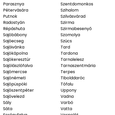
Parasznya
Szentdomonkos
Pétervására
Szihalom
Putnok
Szilvásvárad
Radostyán
Szirma
Répáshuta
Szirmabesenyő
Sajóbábony
Szomolya
Sajóecseg
Szúcs
Sajóivánka
Tard
Sajókápolna
Tardona
Sajókeresztúr
Tarnalelesz
Sajólászlófalva
Tarnaszentmária
Sajómercse
Terpes
Sajónémeti
Tibolddaróc
Sajópüspöki
Tófalu
Sajószentpéter
Uppony
Sajóvelezd
Vadna
Sály
Varbó
Sáta
Vatta
Serényfalva
Verpelét