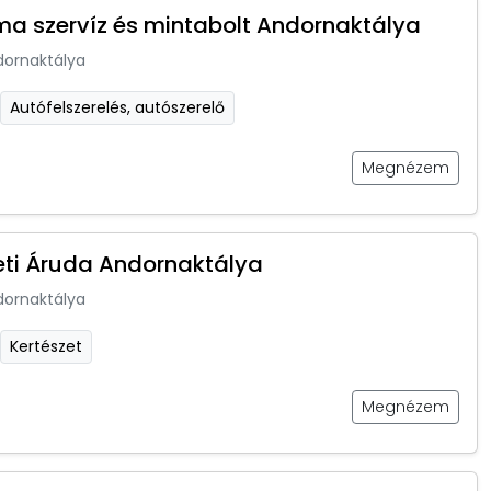
ma szervíz és mintabolt Andornaktálya
dornaktálya
Autófelszerelés, autószerelő
Megnézem
eti Áruda Andornaktálya
dornaktálya
Kertészet
Megnézem