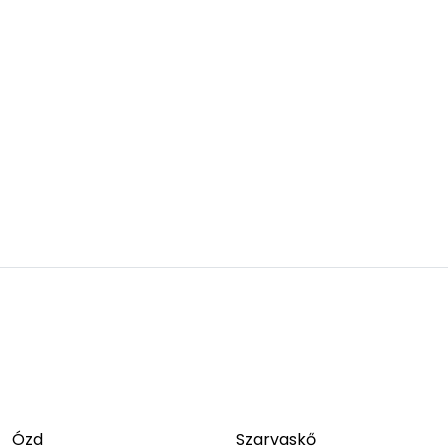
Ózd
Szarvaskő