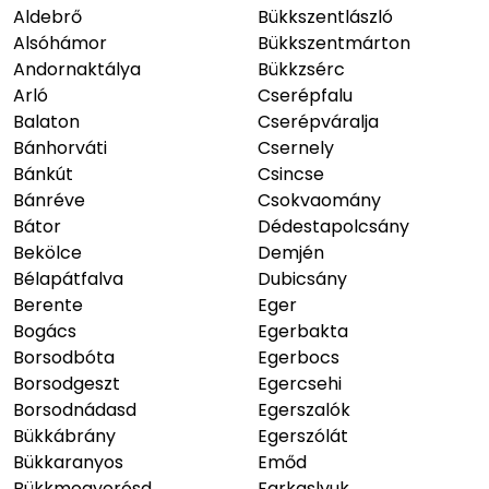
Aldebrő
Bükkszentlászló
Alsóhámor
Bükkszentmárton
Andornaktálya
Bükkzsérc
Arló
Cserépfalu
Balaton
Cserépváralja
Bánhorváti
Csernely
Bánkút
Csincse
Bánréve
Csokvaomány
Bátor
Dédestapolcsány
Bekölce
Demjén
Bélapátfalva
Dubicsány
Berente
Eger
Bogács
Egerbakta
Borsodbóta
Egerbocs
Borsodgeszt
Egercsehi
Borsodnádasd
Egerszalók
Bükkábrány
Egerszólát
Bükkaranyos
Emőd
Bükkmogyorósd
Farkaslyuk