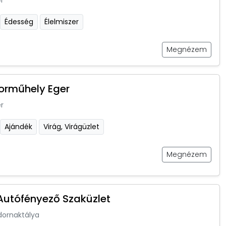
r
Édesség
Élelmiszer
Megnézem
orműhely Eger
r
Ajándék
Virág, Virágüzlet
Megnézem
utófényező Szaküzlet
dornaktálya