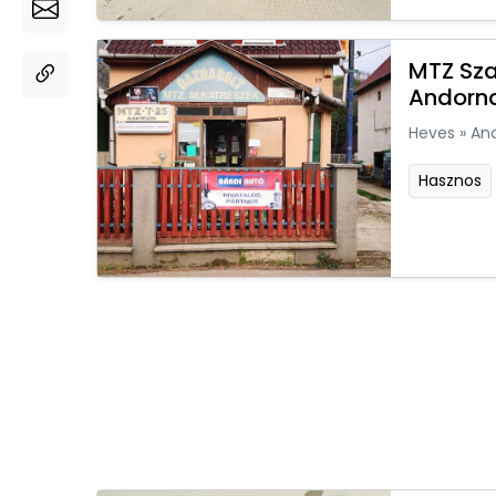
MTZ Sza
Andorn
Heves
»
An
Hasznos