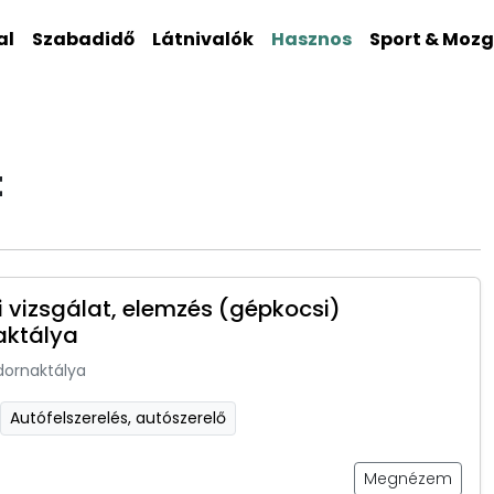
al
Szabadidő
Látnivalók
Hasznos
Sport & Moz
t
 vizsgálat, elemzés (gépkocsi)
aktálya
dornaktálya
Autófelszerelés, autószerelő
Megnézem