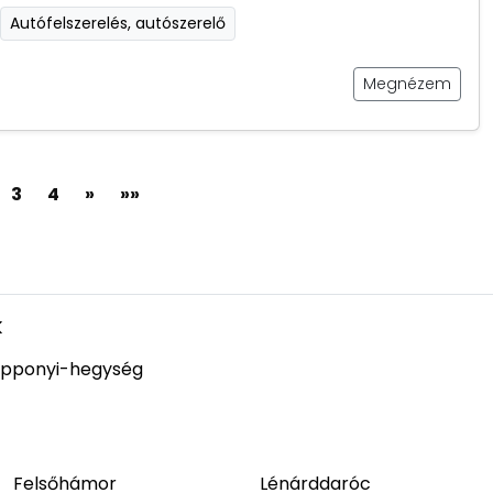
Autófelszerelés, autószerelő
Megnézem
3
4
»
»»
k
pponyi-hegység
Felsőhámor
Lénárddaróc