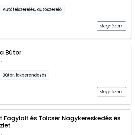
Autófelszerelés, autószerelő
Megnézem
a Bútor
r
Bútor, lakberendezés
Megnézem
et Fagylalt és Tölcsér Nagykereskedés és
zlet