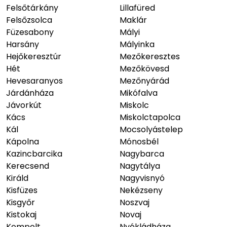
Felsőtárkány
Lillafüred
Felsőzsolca
Maklár
Füzesabony
Mályi
Harsány
Mályinka
Hejőkeresztúr
Mezőkeresztes
Hét
Mezőkövesd
Hevesaranyos
Mezőnyárád
Járdánháza
Mikófalva
Jávorkút
Miskolc
Kács
Miskolctapolca
Kál
Mocsolyástelep
Kápolna
Mónosbél
Kazincbarcika
Nagybarca
Kerecsend
Nagytálya
Királd
Nagyvisnyó
Kisfüzes
Nekézseny
Kisgyőr
Noszvaj
Kistokaj
Novaj
Kompolt
Nyékládháza