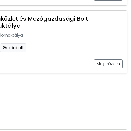
küzlet és Mezőgazdasági Bolt
aktálya
dornaktálya
Gazdabolt
Megnézem