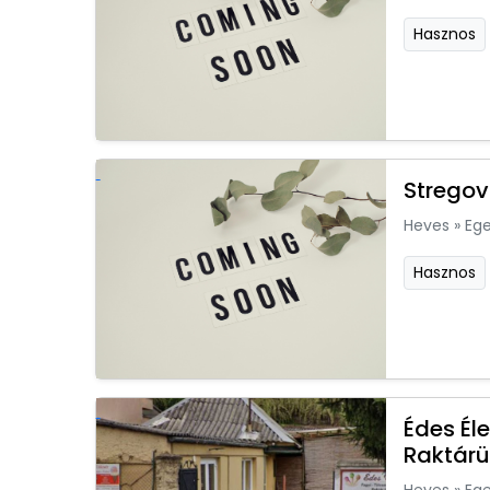
Hasznos
Stregov
Heves
»
Ege
Hasznos
Édes Él
Raktárü