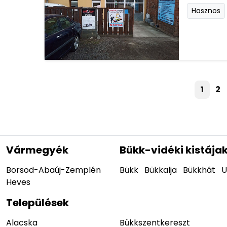
Hasznos
1
2
Vármegyék
Bükk-vidéki kistája
Borsod-Abaúj-Zemplén
Bükk
Bükkalja
Bükkhát
U
Heves
Települések
Alacska
Bükkszentkereszt