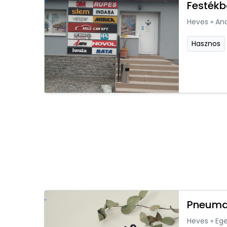
Festékb
Heves
»
An
Hasznos
Pneumat
Heves
»
Ege