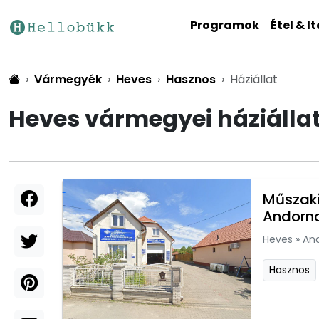
Programok
Étel & It
Vármegyék
Heves
Hasznos
Háziállat
Heves vármegyei háziálla
Műszaki
Andorn
Heves
»
An
Hasznos