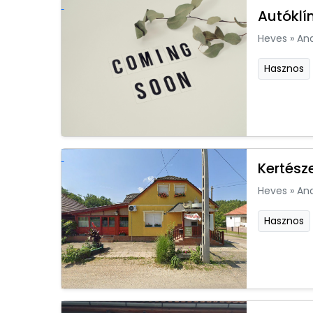
Autóklí
Heves
»
An
Hasznos
Kertész
Heves
»
An
Hasznos