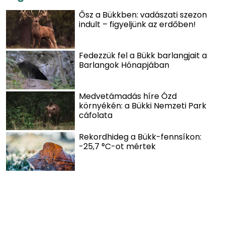
Ősz a Bükkben: vadászati szezon
indult – figyeljünk az erdőben!
Fedezzük fel a Bükk barlangjait a
Barlangok Hónapjában
Medvetámadás híre Ózd
környékén: a Bükki Nemzeti Park
cáfolata
Rekordhideg a Bükk-fennsíkon:
-25,7 °C-ot mértek