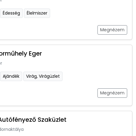
r
Édesség
Élelmiszer
Megnézem
orműhely Eger
r
Ajándék
Virág, Virágüzlet
Megnézem
utófényező Szaküzlet
dornaktálya