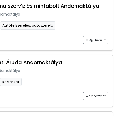
ma szervíz és mintabolt Andornaktálya
dornaktálya
Autófelszerelés, autószerelő
Megnézem
eti Áruda Andornaktálya
dornaktálya
Kertészet
Megnézem