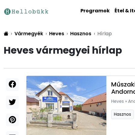
Programok
Étel & It
Vármegyék
Heves
Hasznos
Hírlap
Heves vármegyei hírlap
Műszaki
Andorn
Heves
»
An
Hasznos