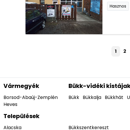
Hasznos
1
2
Vármegyék
Bükk-vidéki kistája
Borsod-Abaúj-Zemplén
Bükk
Bükkalja
Bükkhát
U
Heves
Települések
Alacska
Bükkszentkereszt