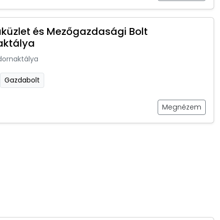
küzlet és Mezőgazdasági Bolt
aktálya
dornaktálya
Gazdabolt
Megnézem