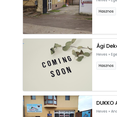
Heves
»
Ege
Hasznos
Ági Dek
Heves
»
Ege
Hasznos
DUKKO A
Heves
»
An