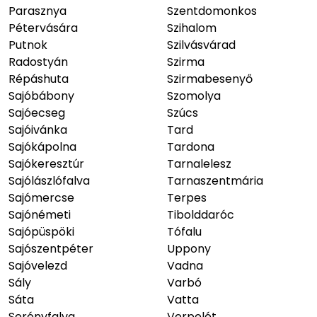
Parasznya
Szentdomonkos
Pétervására
Szihalom
Putnok
Szilvásvárad
Radostyán
Szirma
Répáshuta
Szirmabesenyő
Sajóbábony
Szomolya
Sajóecseg
Szúcs
Sajóivánka
Tard
Sajókápolna
Tardona
Sajókeresztúr
Tarnalelesz
Sajólászlófalva
Tarnaszentmária
Sajómercse
Terpes
Sajónémeti
Tibolddaróc
Sajópüspöki
Tófalu
Sajószentpéter
Uppony
Sajóvelezd
Vadna
Sály
Varbó
Sáta
Vatta
Serényfalva
Verpelét