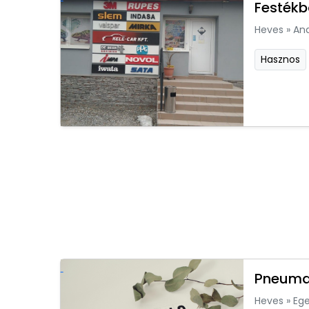
Festékb
Heves
»
An
Hasznos
Pneumat
Heves
»
Ege