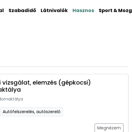
al
Szabadidő
Látnivalók
Hasznos
Sport & Moz
 vizsgálat, elemzés (gépkocsi)
aktálya
dornaktálya
Autófelszerelés, autószerelő
Megnézem