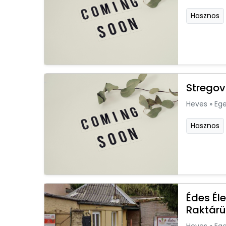
Hasznos
Stregov
Heves
»
Ege
Hasznos
Édes Él
Raktárü