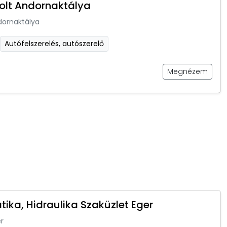
olt Andornaktálya
dornaktálya
Autófelszerelés, autószerelő
Megnézem
ika, Hidraulika Szaküzlet Eger
r