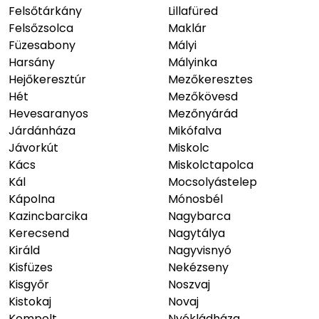
Felsőtárkány
Lillafüred
Felsőzsolca
Maklár
Füzesabony
Mályi
Harsány
Mályinka
Hejőkeresztúr
Mezőkeresztes
Hét
Mezőkövesd
Hevesaranyos
Mezőnyárád
Járdánháza
Mikófalva
Jávorkút
Miskolc
Kács
Miskolctapolca
Kál
Mocsolyástelep
Kápolna
Mónosbél
Kazincbarcika
Nagybarca
Kerecsend
Nagytálya
Királd
Nagyvisnyó
Kisfüzes
Nekézseny
Kisgyőr
Noszvaj
Kistokaj
Novaj
Kompolt
Nyékládháza