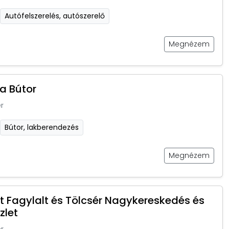
Autófelszerelés, autószerelő
Megnézem
a Bútor
r
Bútor, lakberendezés
Megnézem
et Fagylalt és Tölcsér Nagykereskedés és
zlet