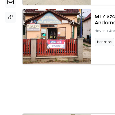
MTZ Sza
Andorn
Heves
»
An
Hasznos