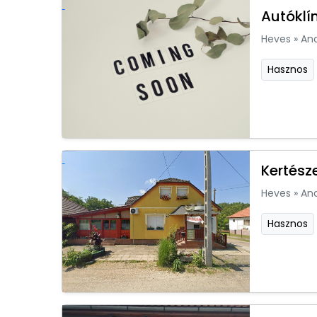
Autóklí
Heves
»
An
Hasznos
Kertész
Heves
»
An
Hasznos