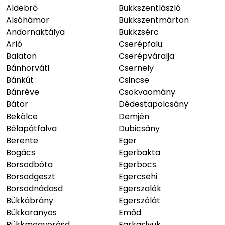
Aldebrő
Bükkszentlászló
Alsóhámor
Bükkszentmárton
Andornaktálya
Bükkzsérc
Arló
Cserépfalu
Balaton
Cserépváralja
Bánhorváti
Csernely
Bánkút
Csincse
Bánréve
Csokvaomány
Bátor
Dédestapolcsány
Bekölce
Demjén
Bélapátfalva
Dubicsány
Berente
Eger
Bogács
Egerbakta
Borsodbóta
Egerbocs
Borsodgeszt
Egercsehi
Borsodnádasd
Egerszalók
Bükkábrány
Egerszólát
Bükkaranyos
Emőd
Bükkmogyorósd
Farkaslyuk