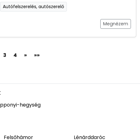
Autófelszerelés, autószerelő
Megnézem
3
4
»
»»
k
pponyi-hegység
Felsőhámor
Lénárddaróc