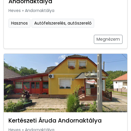
Andornaktálya
Heves
»
Andornaktálya
Hasznos
Autófelszerelés, autószerelő
Megnézem
Kertészeti Áruda Andornaktálya
Heves
»
Andornaktálya