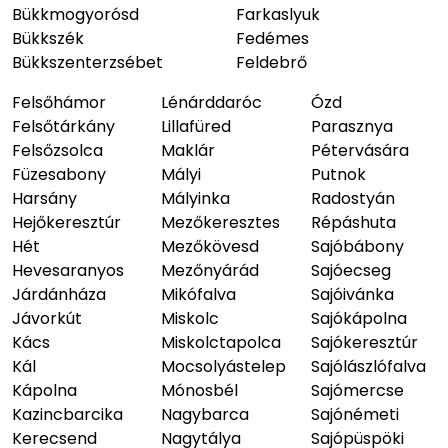
Bükkmogyorósd
Farkaslyuk
Bükkszék
Fedémes
Bükkszenterzsébet
Feldebrő
Felsőhámor
Lénárddaróc
Ózd
Felsőtárkány
Lillafüred
Parasznya
Felsőzsolca
Maklár
Pétervására
Füzesabony
Mályi
Putnok
Harsány
Mályinka
Radostyán
Hejőkeresztúr
Mezőkeresztes
Répáshuta
Hét
Mezőkövesd
Sajóbábony
Hevesaranyos
Mezőnyárád
Sajóecseg
Járdánháza
Mikófalva
Sajóivánka
Jávorkút
Miskolc
Sajókápolna
Kács
Miskolctapolca
Sajókeresztúr
Kál
Mocsolyástelep
Sajólászlófalva
Kápolna
Mónosbél
Sajómercse
Kazincbarcika
Nagybarca
Sajónémeti
Kerecsend
Nagytálya
Sajópüspöki