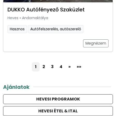
DUKKO Autófényező Szaküzlet
Heves
»
Andornaktálya
Hasznos
Autófelszerelés, autószerelő
Megnézem
1
2
3
4
»
»»
Ajánlatok
HEVESI PROGRAMOK
HEVESI ÉTEL & ITAL