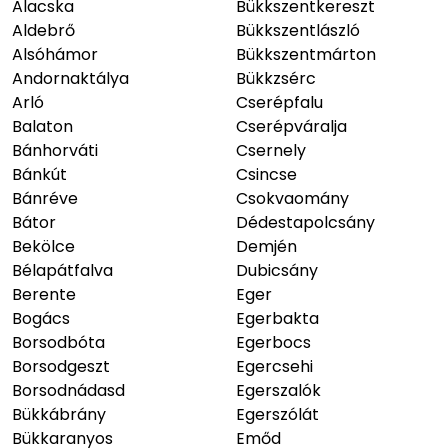
Alacska
Bükkszentkereszt
Aldebrő
Bükkszentlászló
Alsóhámor
Bükkszentmárton
Andornaktálya
Bükkzsérc
Arló
Cserépfalu
Balaton
Cserépváralja
Bánhorváti
Csernely
Bánkút
Csincse
Bánréve
Csokvaomány
Bátor
Dédestapolcsány
Bekölce
Demjén
Bélapátfalva
Dubicsány
Berente
Eger
Bogács
Egerbakta
Borsodbóta
Egerbocs
Borsodgeszt
Egercsehi
Borsodnádasd
Egerszalók
Bükkábrány
Egerszólát
Bükkaranyos
Emőd