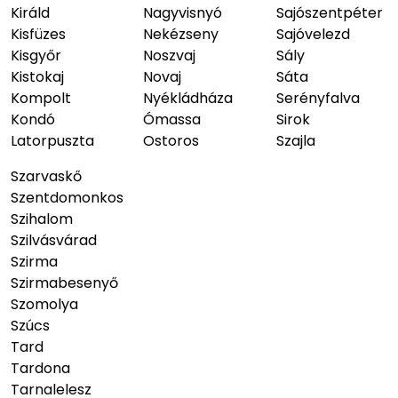
Királd
Nagyvisnyó
Sajószentpéter
Kisfüzes
Nekézseny
Sajóvelezd
Kisgyőr
Noszvaj
Sály
Kistokaj
Novaj
Sáta
Kompolt
Nyékládháza
Serényfalva
Kondó
Ómassa
Sirok
Latorpuszta
Ostoros
Szajla
Szarvaskő
Szentdomonkos
Szihalom
Szilvásvárad
Szirma
Szirmabesenyő
Szomolya
Szúcs
Tard
Tardona
Tarnalelesz