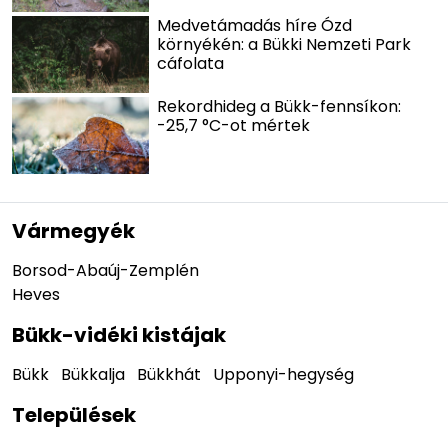
Medvetámadás híre Ózd
környékén: a Bükki Nemzeti Park
cáfolata
Rekordhideg a Bükk-fennsíkon:
-25,7 °C-ot mértek
Vármegyék
Borsod-Abaúj-Zemplén
Heves
Bükk-vidéki kistájak
Bükk
Bükkalja
Bükkhát
Upponyi-hegység
Települések