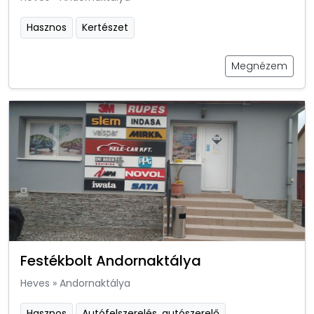
Hasznos
Kertészet
Megnézem
Festékbolt Andornaktálya
Heves
»
Andornaktálya
Hasznos
Autófelszerelés, autószerelő