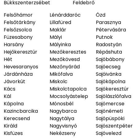
Bükkszenterzsébet
Feldebrő
Felsőhámor
Lénárddaróc
Ózd
Felsőtárkány
Lillafüred
Parasznya
Felsőzsolca
Maklár
Pétervására
Füzesabony
Mályi
Putnok
Harsány
Mályinka
Radostyán
Hejőkeresztúr
Mezőkeresztes
Répáshuta
Hét
Mezőkövesd
Sajóbábony
Hevesaranyos
Mezőnyárád
Sajóecseg
Járdánháza
Mikófalva
Sajóivánka
Jávorkút
Miskolc
Sajókápolna
Kács
Miskolctapolca
Sajókeresztúr
Kál
Mocsolyástelep
Sajólászlófalva
Kápolna
Mónosbél
Sajómercse
Kazincbarcika
Nagybarca
Sajónémeti
Kerecsend
Nagytálya
Sajópüspöki
Királd
Nagyvisnyó
Sajószentpéter
Kisfüzes
Nekézseny
Sajóvelezd