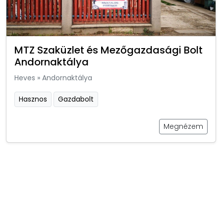
MTZ Szaküzlet és Mezőgazdasági Bolt
Andornaktálya
Heves
»
Andornaktálya
Hasznos
Gazdabolt
Megnézem