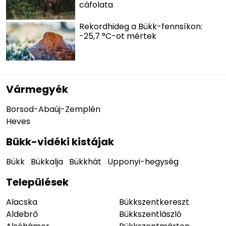
cáfolata
Rekordhideg a Bükk-fennsíkon:
-25,7 °C-ot mértek
Vármegyék
Borsod-Abaúj-Zemplén
Heves
Bükk-vidéki kistájak
Bükk
Bükkalja
Bükkhát
Upponyi-hegység
Települések
Alacska
Bükkszentkereszt
Aldebrő
Bükkszentlászló