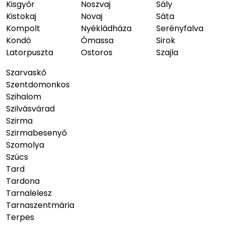
Kisgyőr
Noszvaj
Sály
Kistokaj
Novaj
Sáta
Kompolt
Nyékládháza
Serényfalva
Kondó
Ómassa
Sirok
Latorpuszta
Ostoros
Szajla
Szarvaskő
Szentdomonkos
Szihalom
Szilvásvárad
Szirma
Szirmabesenyő
Szomolya
Szúcs
Tard
Tardona
Tarnalelesz
Tarnaszentmária
Terpes