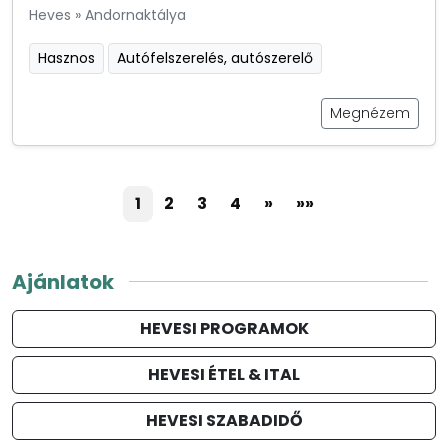
Heves
»
Andornaktálya
Hasznos
Autófelszerelés, autószerelő
Megnézem
1
2
3
4
»
»»
Ajánlatok
HEVESI PROGRAMOK
HEVESI ÉTEL & ITAL
HEVESI SZABADIDŐ