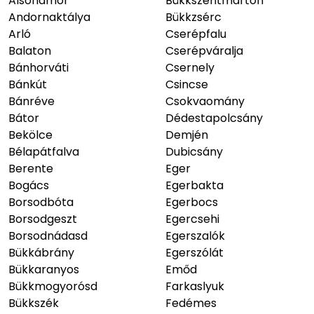
Alsóhámor
Bükkszentmárton
Andornaktálya
Bükkzsérc
Arló
Cserépfalu
Balaton
Cserépváralja
Bánhorváti
Csernely
Bánkút
Csincse
Bánréve
Csokvaomány
Bátor
Dédestapolcsány
Bekölce
Demjén
Bélapátfalva
Dubicsány
Berente
Eger
Bogács
Egerbakta
Borsodbóta
Egerbocs
Borsodgeszt
Egercsehi
Borsodnádasd
Egerszalók
Bükkábrány
Egerszólát
Bükkaranyos
Emőd
Bükkmogyorósd
Farkaslyuk
Bükkszék
Fedémes