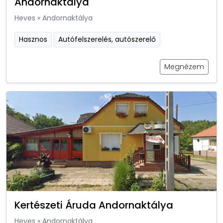
Andornaktálya
Heves
»
Andornaktálya
Hasznos
Autófelszerelés, autószerelő
Megnézem
Kertészeti Áruda Andornaktálya
Heves
»
Andornaktálya