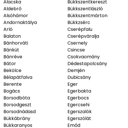
Alacska
Bükkszentkereszt
Aldebrő
Bükkszentlászló
Alsóhámor
Bükkszentmárton
Andornaktálya
Bükkzsérc
Arló
Cserépfalu
Balaton
Cserépváralja
Bánhorváti
Csernely
Bánkút
Csincse
Bánréve
Csokvaomány
Bátor
Dédestapolcsány
Bekölce
Demjén
Bélapátfalva
Dubicsány
Berente
Eger
Bogács
Egerbakta
Borsodbóta
Egerbocs
Borsodgeszt
Egercsehi
Borsodnádasd
Egerszalók
Bükkábrány
Egerszólát
Bükkaranyos
Emőd