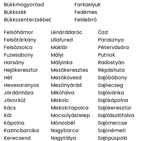
Bükkmogyorósd
Farkaslyuk
Bükkszék
Fedémes
Bükkszenterzsébet
Feldebrő
Felsőhámor
Lénárddaróc
Ózd
Felsőtárkány
Lillafüred
Parasznya
Felsőzsolca
Maklár
Pétervására
Füzesabony
Mályi
Putnok
Harsány
Mályinka
Radostyán
Hejőkeresztúr
Mezőkeresztes
Répáshuta
Hét
Mezőkövesd
Sajóbábony
Hevesaranyos
Mezőnyárád
Sajóecseg
Járdánháza
Mikófalva
Sajóivánka
Jávorkút
Miskolc
Sajókápolna
Kács
Miskolctapolca
Sajókeresztúr
Kál
Mocsolyástelep
Sajólászlófalva
Kápolna
Mónosbél
Sajómercse
Kazincbarcika
Nagybarca
Sajónémeti
Kerecsend
Nagytálya
Sajópüspöki