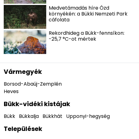
Medvetámadás híre Ózd
környékén: a Bükki Nemzeti Park
cáfolata
Rekordhideg a Bükk-fennsíkon:
-25,7 °C-ot mértek
Vármegyék
Borsod-Abaúj-Zemplén
Heves
Bükk-vidéki kistájak
Bükk
Bükkalja
Bükkhát
Upponyi-hegység
Települések