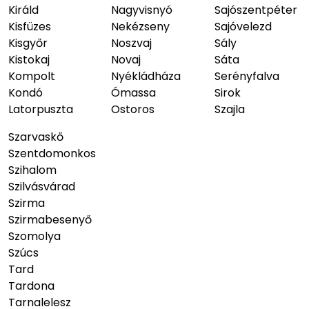
Királd
Nagyvisnyó
Sajószentpéter
Kisfüzes
Nekézseny
Sajóvelezd
Kisgyőr
Noszvaj
Sály
Kistokaj
Novaj
Sáta
Kompolt
Nyékládháza
Serényfalva
Kondó
Ómassa
Sirok
Latorpuszta
Ostoros
Szajla
Szarvaskő
Szentdomonkos
Szihalom
Szilvásvárad
Szirma
Szirmabesenyő
Szomolya
Szúcs
Tard
Tardona
Tarnalelesz