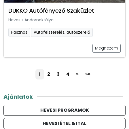
DUKKO Autófényező Szaküzlet
Heves
»
Andornaktálya
Hasznos
Autófelszerelés, autószerelő
Megnézem
1
2
3
4
»
»»
Ajánlatok
HEVESI PROGRAMOK
HEVESI ÉTEL & ITAL