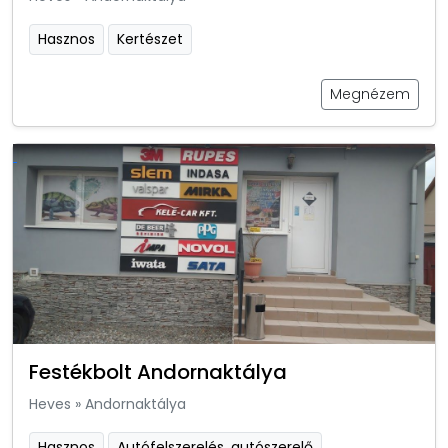
Hasznos
Kertészet
Megnézem
Festékbolt Andornaktálya
Heves
»
Andornaktálya
Hasznos
Autófelszerelés, autószerelő