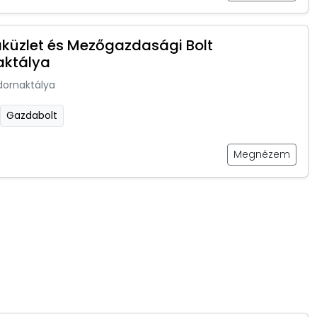
küzlet és Mezőgazdasági Bolt
aktálya
dornaktálya
Gazdabolt
Megnézem