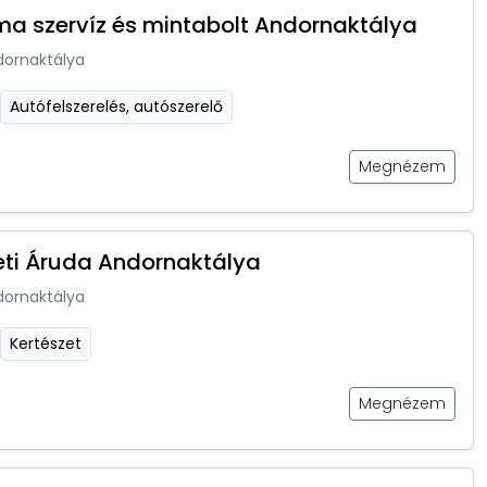
ma szervíz és mintabolt Andornaktálya
dornaktálya
Autófelszerelés, autószerelő
Megnézem
eti Áruda Andornaktálya
dornaktálya
Kertészet
Megnézem