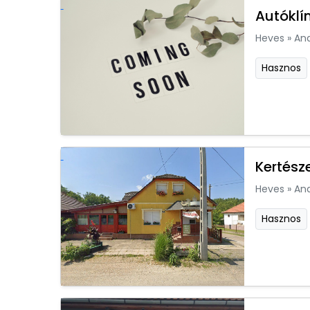
Autóklí
Heves
»
An
Hasznos
Kertész
Heves
»
An
Hasznos