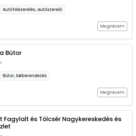
Autófelszerelés, autószerelő
Megnézem
a Bútor
r
Bútor, lakberendezés
Megnézem
et Fagylalt és Tölcsér Nagykereskedés és
zlet