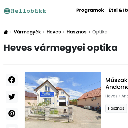
Programok
Étel & It
Vármegyék
Heves
Hasznos
Optika
Heves vármegyei optika
Műszaki
Andorn
Heves
»
An
Hasznos