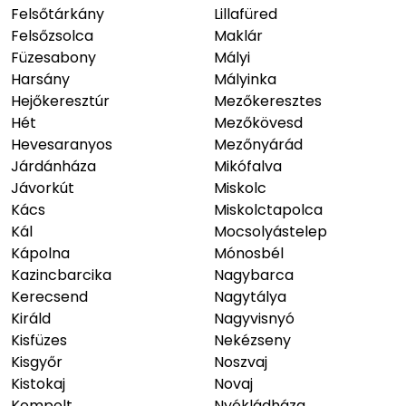
Felsőtárkány
Lillafüred
Felsőzsolca
Maklár
Füzesabony
Mályi
Harsány
Mályinka
Hejőkeresztúr
Mezőkeresztes
Hét
Mezőkövesd
Hevesaranyos
Mezőnyárád
Járdánháza
Mikófalva
Jávorkút
Miskolc
Kács
Miskolctapolca
Kál
Mocsolyástelep
Kápolna
Mónosbél
Kazincbarcika
Nagybarca
Kerecsend
Nagytálya
Királd
Nagyvisnyó
Kisfüzes
Nekézseny
Kisgyőr
Noszvaj
Kistokaj
Novaj
Kompolt
Nyékládháza