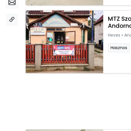
MTZ Sza
Andorn
Heves
»
An
Hasznos