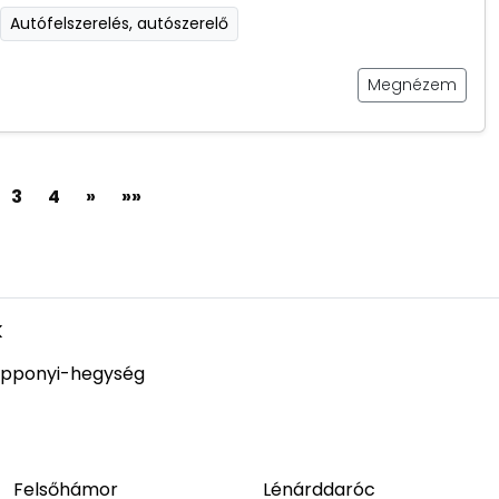
Autófelszerelés, autószerelő
Megnézem
3
4
»
»»
k
pponyi-hegység
Felsőhámor
Lénárddaróc