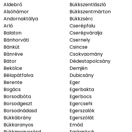
Aldebrő
Bükkszentlászló
Alsóhámor
Bükkszentmárton
Andornaktálya
Bükkzsérc
Arló
Cserépfalu
Balaton
Cserépváralja
Bánhorváti
Csernely
Bánkút
Csincse
Bánréve
Csokvaomány
Bátor
Dédestapolcsány
Bekölce
Demjén
Bélapátfalva
Dubicsány
Berente
Eger
Bogács
Egerbakta
Borsodbóta
Egerbocs
Borsodgeszt
Egercsehi
Borsodnádasd
Egerszalók
Bükkábrány
Egerszólát
Bükkaranyos
Emőd
Bükkmogyorósd
Farkaslyuk