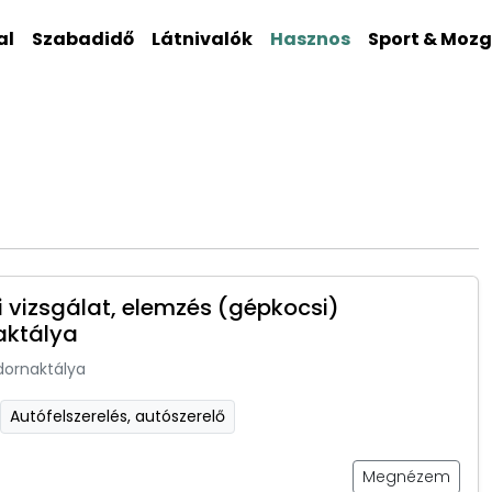
al
Szabadidő
Látnivalók
Hasznos
Sport & Moz
 vizsgálat, elemzés (gépkocsi)
aktálya
dornaktálya
Autófelszerelés, autószerelő
Megnézem