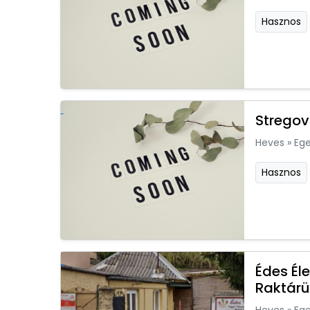
Hasznos
Stregov
Heves
»
Ege
Hasznos
Édes Él
Raktárü