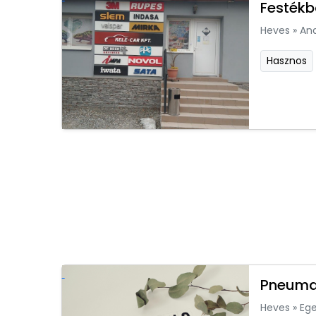
Festékb
Heves
»
An
Hasznos
Pneumat
Heves
»
Ege