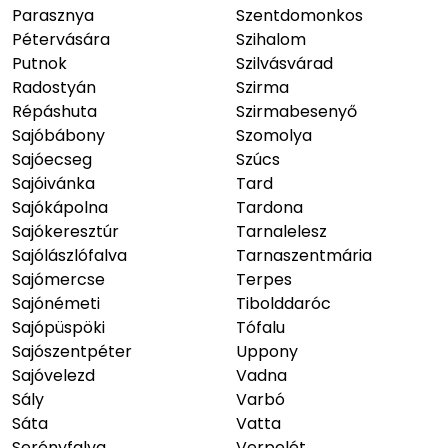
Parasznya
Szentdomonkos
Pétervására
Szihalom
Putnok
Szilvásvárad
Radostyán
Szirma
Répáshuta
Szirmabesenyő
Sajóbábony
Szomolya
Sajóecseg
Szúcs
Sajóivánka
Tard
Sajókápolna
Tardona
Sajókeresztúr
Tarnalelesz
Sajólászlófalva
Tarnaszentmária
Sajómercse
Terpes
Sajónémeti
Tibolddaróc
Sajópüspöki
Tófalu
Sajószentpéter
Uppony
Sajóvelezd
Vadna
Sály
Varbó
Sáta
Vatta
Serényfalva
Verpelét