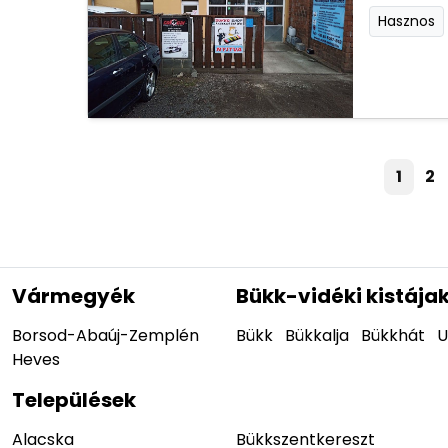
Hasznos
1
2
Vármegyék
Bükk-vidéki kistája
Borsod-Abaúj-Zemplén
Bükk
Bükkalja
Bükkhát
U
Heves
Települések
Alacska
Bükkszentkereszt