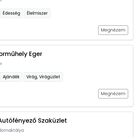
r
Édesség
Élelmiszer
Megnézem
orműhely Eger
r
Ajándék
Virág, Virágüzlet
Megnézem
utófényező Szaküzlet
dornaktálya