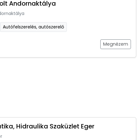
olt Andornaktálya
dornaktálya
Autófelszerelés, autószerelő
Megnézem
ika, Hidraulika Szaküzlet Eger
r