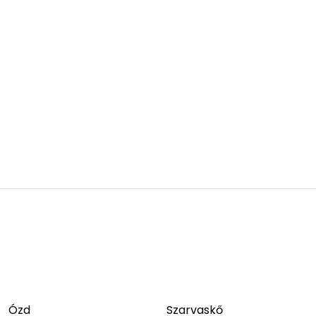
Ózd
Szarvaskő