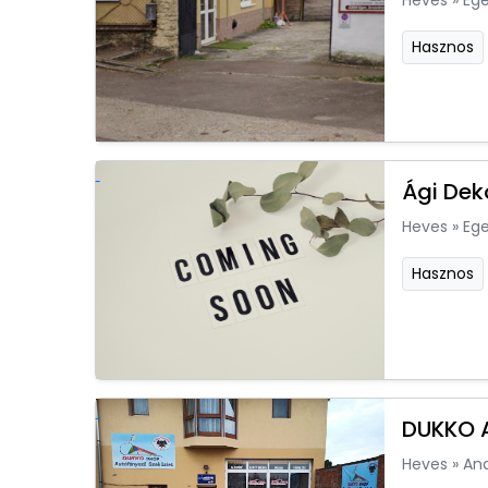
Heves
»
Ege
Hasznos
Ági Dek
Heves
»
Ege
Hasznos
DUKKO A
Heves
»
An