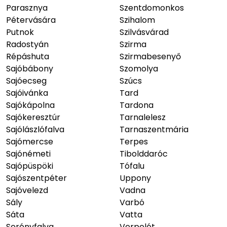
Parasznya
Szentdomonkos
Pétervására
Szihalom
Putnok
Szilvásvárad
Radostyán
Szirma
Répáshuta
Szirmabesenyő
Sajóbábony
Szomolya
Sajóecseg
Szúcs
Sajóivánka
Tard
Sajókápolna
Tardona
Sajókeresztúr
Tarnalelesz
Sajólászlófalva
Tarnaszentmária
Sajómercse
Terpes
Sajónémeti
Tibolddaróc
Sajópüspöki
Tófalu
Sajószentpéter
Uppony
Sajóvelezd
Vadna
Sály
Varbó
Sáta
Vatta
Serényfalva
Verpelét