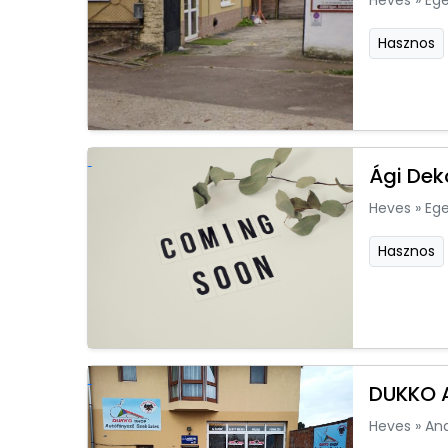
Heves
»
Ege
Hasznos
Ági Dek
Heves
»
Ege
Hasznos
DUKKO A
Heves
»
An