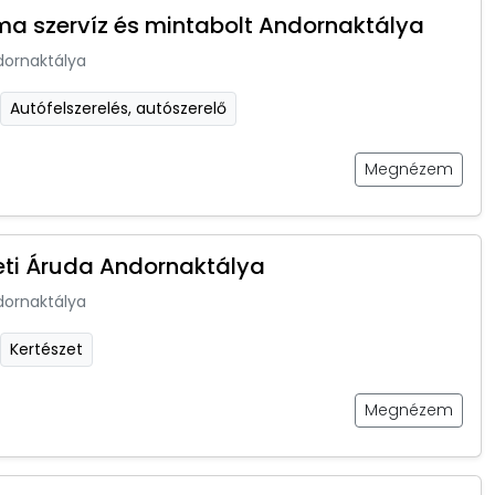
ma szervíz és mintabolt Andornaktálya
dornaktálya
Autófelszerelés, autószerelő
Megnézem
eti Áruda Andornaktálya
dornaktálya
Kertészet
Megnézem