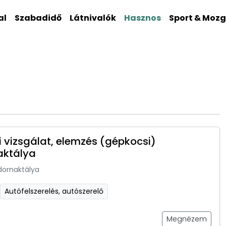
al
Szabadidő
Látnivalók
Hasznos
Sport & Moz
 vizsgálat, elemzés (gépkocsi)
aktálya
dornaktálya
Autófelszerelés, autószerelő
Megnézem