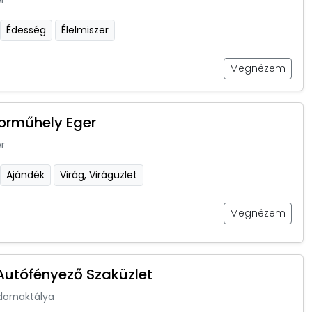
r
Édesség
Élelmiszer
Megnézem
orműhely Eger
r
Ajándék
Virág, Virágüzlet
Megnézem
utófényező Szaküzlet
dornaktálya