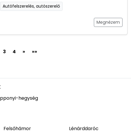
Autófelszerelés, autószerelő
Megnézem
3
4
»
»»
k
pponyi-hegység
Felsőhámor
Lénárddaróc