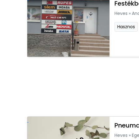
Festékb
Heves
»
An
Hasznos
Pneumat
Heves
»
Ege