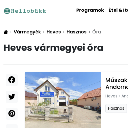
Programok
Étel & It
Vármegyék
Heves
Hasznos
Óra
Heves vármegyei óra
Műszaki
Andorn
Heves
»
An
Hasznos