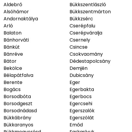
Aldebrő
Bükkszentlászló
Alsóhámor
Bükkszentmárton
Andornaktálya
Bükkzsérc
Arló
Cserépfalu
Balaton
Cserépváralja
Bánhorváti
Csernely
Bánkút
Csincse
Bánréve
Csokvaomány
Bátor
Dédestapolcsány
Bekölce
Demjén
Bélapátfalva
Dubicsány
Berente
Eger
Bogács
Egerbakta
Borsodbóta
Egerbocs
Borsodgeszt
Egercsehi
Borsodnádasd
Egerszalók
Bükkábrány
Egerszólát
Bükkaranyos
Emőd
Bükkmogyorósd
Farkaslyuk