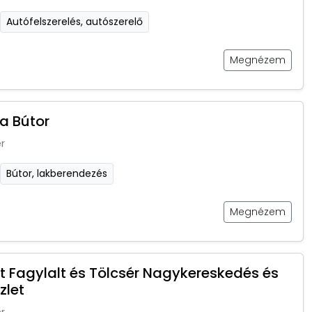
Autófelszerelés, autószerelő
Megnézem
a Bútor
r
Bútor, lakberendezés
Megnézem
et Fagylalt és Tölcsér Nagykereskedés és
zlet