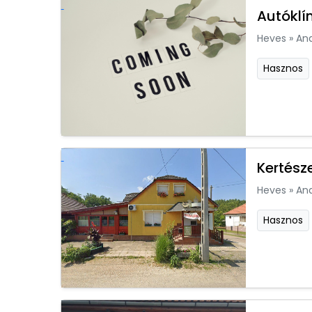
Autóklí
Heves
»
An
Hasznos
Kertész
Heves
»
An
Hasznos