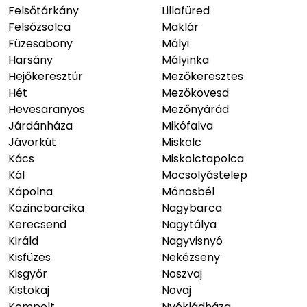
Felsőtárkány
Lillafüred
Felsőzsolca
Maklár
Füzesabony
Mályi
Harsány
Mályinka
Hejőkeresztúr
Mezőkeresztes
Hét
Mezőkövesd
Hevesaranyos
Mezőnyárád
Járdánháza
Mikófalva
Jávorkút
Miskolc
Kács
Miskolctapolca
Kál
Mocsolyástelep
Kápolna
Mónosbél
Kazincbarcika
Nagybarca
Kerecsend
Nagytálya
Királd
Nagyvisnyó
Kisfüzes
Nekézseny
Kisgyőr
Noszvaj
Kistokaj
Novaj
Kompolt
Nyékládháza