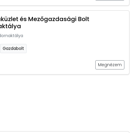
küzlet és Mezőgazdasági Bolt
aktálya
dornaktálya
Gazdabolt
Megnézem