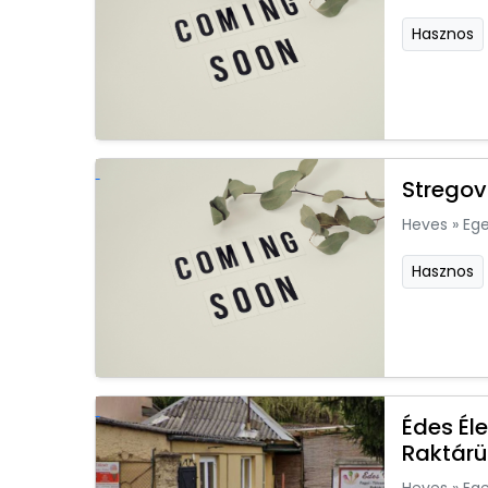
Hasznos
Stregov
Heves
»
Ege
Hasznos
Édes Él
Raktárü