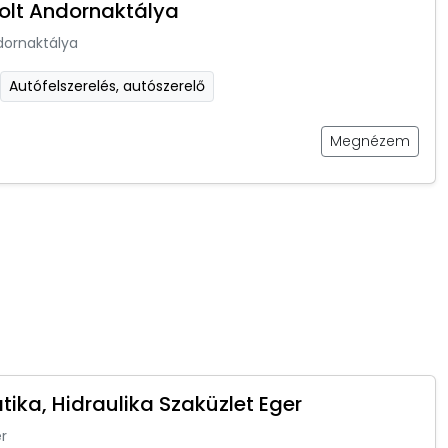
olt Andornaktálya
dornaktálya
Autófelszerelés, autószerelő
Megnézem
ika, Hidraulika Szaküzlet Eger
r