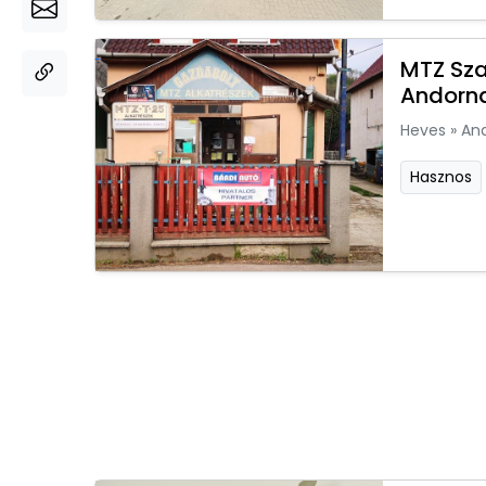
MTZ Sza
Andorn
Heves
»
An
Hasznos