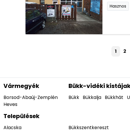
Hasznos
1
2
Vármegyék
Bükk-vidéki kistája
Borsod-Abaúj-Zemplén
Bükk
Bükkalja
Bükkhát
U
Heves
Települések
Alacska
Bükkszentkereszt