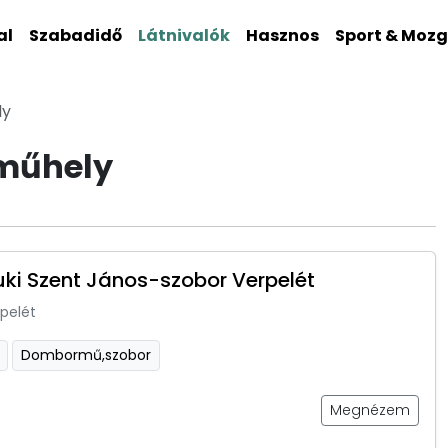
al
Szabadidő
Látnivalók
Hasznos
Sport & Moz
ly
műhely
i Szent János-szobor Verpelét
pelét
Dombormű,szobor
Megnézem