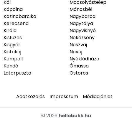
Kál
Mocsolyástelep
Kápolna
Mónosbél
Kazincbarcika
Nagybarca
Kerecsend
Nagytálya
Királd
Nagyvisnyó
Kisfüzes
Nekézseny
Kisgyőr
Noszvaj
Kistokaj
Novaj
Kompolt
Nyékládháza
Kondó
Ómassa
Latorpuszta
Ostoros
Adatkezelés
Impresszum
Médiaajánlat
© 2026
hellobukk.hu