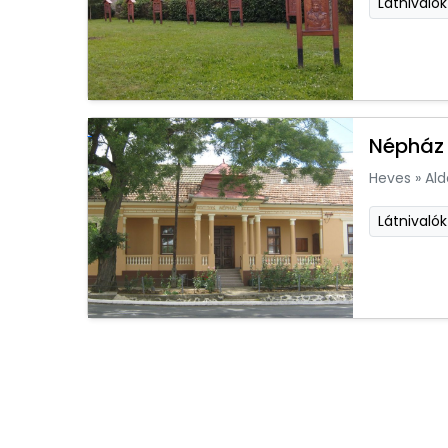
Látnivalók
Népház 
Heves
»
Ald
Látnivalók