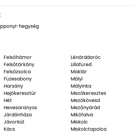
k
pponyi-hegység
Felsőhámor
Lénárddaróc
Felsőtárkány
Lillafüred
Felsőzsolca
Maklár
Füzesabony
Mályi
Harsány
Mályinka
Hejőkeresztúr
Mezőkeresztes
Hét
Mezőkövesd
Hevesaranyos
Mezőnyárád
Járdánháza
Mikófalva
Jávorkút
Miskolc
Kács
Miskolctapolca