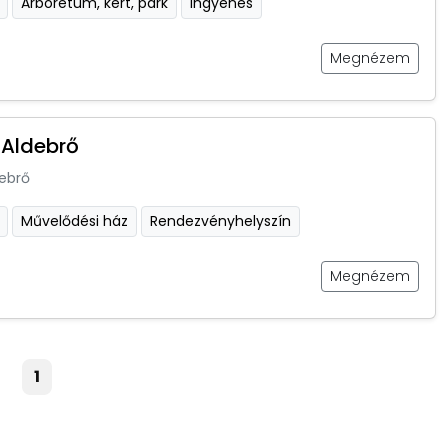
Arborétum, kert, park
Ingyenes
Megnézem
Aldebrő
ebrő
Művelődési ház
Rendezvényhelyszín
Megnézem
1