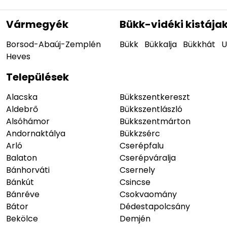
Vármegyék
Bükk-vidéki kistája
Borsod-Abaúj-Zemplén
Bükk
Bükkalja
Bükkhát
U
Heves
Települések
Alacska
Bükkszentkereszt
Aldebrő
Bükkszentlászló
Alsóhámor
Bükkszentmárton
Andornaktálya
Bükkzsérc
Arló
Cserépfalu
Balaton
Cserépváralja
Bánhorváti
Csernely
Bánkút
Csincse
Bánréve
Csokvaomány
Bátor
Dédestapolcsány
Bekölce
Demjén