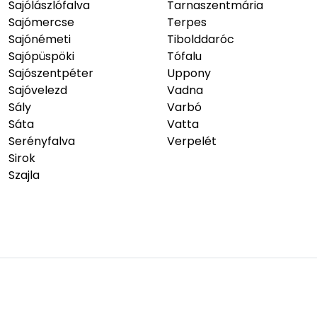
Sajólászlófalva
Tarnaszentmária
Sajómercse
Terpes
Sajónémeti
Tibolddaróc
Sajópüspöki
Tófalu
Sajószentpéter
Uppony
Sajóvelezd
Vadna
Sály
Varbó
Sáta
Vatta
Serényfalva
Verpelét
Sirok
Szajla