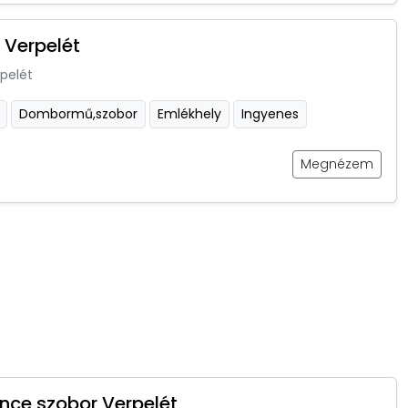
 Verpelét
pelét
Dombormű,szobor
Emlékhely
Ingyenes
Megnézem
ince szobor Verpelét