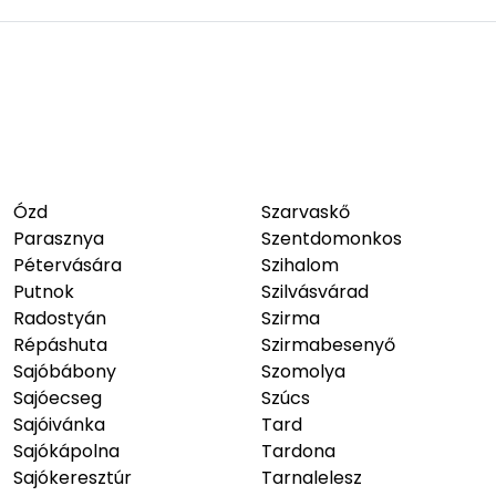
Ózd
Szarvaskő
Parasznya
Szentdomonkos
Pétervására
Szihalom
Putnok
Szilvásvárad
Radostyán
Szirma
Répáshuta
Szirmabesenyő
Sajóbábony
Szomolya
Sajóecseg
Szúcs
Sajóivánka
Tard
Sajókápolna
Tardona
Sajókeresztúr
Tarnalelesz