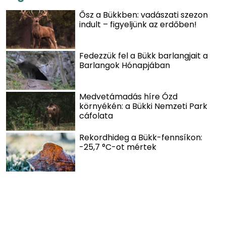
Ősz a Bükkben: vadászati szezon
indult – figyeljünk az erdőben!
Fedezzük fel a Bükk barlangjait a
Barlangok Hónapjában
Medvetámadás híre Ózd
környékén: a Bükki Nemzeti Park
cáfolata
Rekordhideg a Bükk-fennsíkon:
-25,7 °C-ot mértek