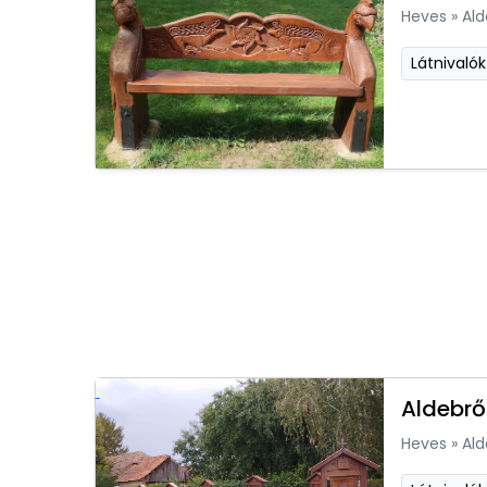
Heves
»
Ald
Látnivalók
Aldebrő
Heves
»
Ald