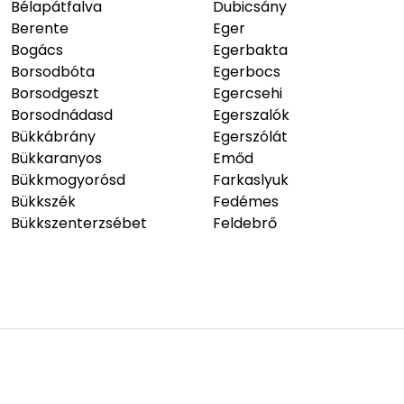
Bélapátfalva
Dubicsány
Berente
Eger
Bogács
Egerbakta
Borsodbóta
Egerbocs
Borsodgeszt
Egercsehi
Borsodnádasd
Egerszalók
Bükkábrány
Egerszólát
Bükkaranyos
Emőd
Bükkmogyorósd
Farkaslyuk
Bükkszék
Fedémes
Bükkszenterzsébet
Feldebrő