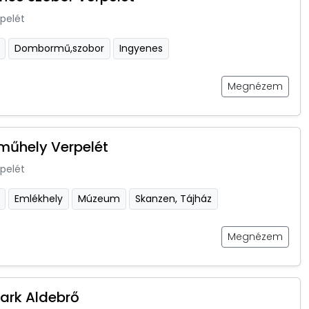
pelét
Dombormű,szobor
Ingyenes
Megnézem
űhely Verpelét
pelét
Emlékhely
Múzeum
Skanzen, Tájház
Megnézem
park Aldebrő