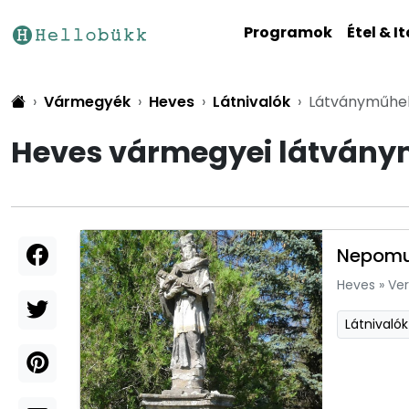
Programok
Étel & It
Vármegyék
Heves
Látnivalók
Látványműhe
Heves vármegyei látvány
Nepomuk
Heves
»
Ver
Látnivalók