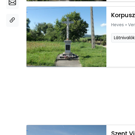
Korpusz
Heves
»
Ver
Látnivalók
Szent V