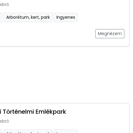
ebrő
Arborétum, kert, park
Ingyenes
Megnézem
i Történelmi Emlékpark
ebrő