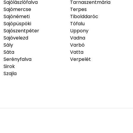
Sajólászlófalva
Tarnaszentmária
Sajómercse
Terpes
Sajónémeti
Tibolddaróc
Sajópüspöki
Tófalu
Sajószentpéter
Uppony
Sajóvelezd
Vadna
Sály
Varbó
Sáta
Vatta
Serényfalva
Verpelét
Sirok
Szajla