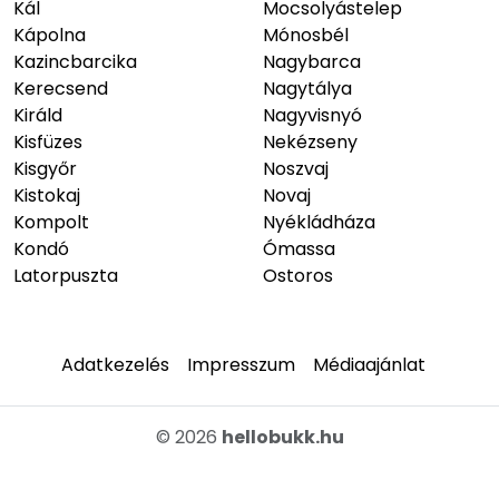
Kál
Mocsolyástelep
Kápolna
Mónosbél
Kazincbarcika
Nagybarca
Kerecsend
Nagytálya
Királd
Nagyvisnyó
Kisfüzes
Nekézseny
Kisgyőr
Noszvaj
Kistokaj
Novaj
Kompolt
Nyékládháza
Kondó
Ómassa
Latorpuszta
Ostoros
Adatkezelés
Impresszum
Médiaajánlat
© 2026
hellobukk.hu