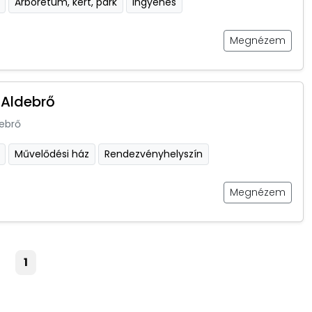
Arborétum, kert, park
Ingyenes
Megnézem
Aldebrő
ebrő
Művelődési ház
Rendezvényhelyszín
Megnézem
1