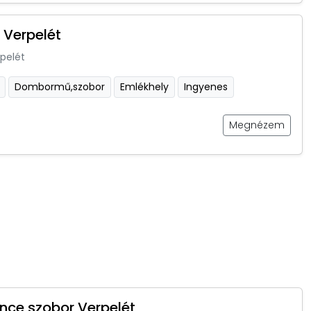
 Verpelét
pelét
Dombormű,szobor
Emlékhely
Ingyenes
Megnézem
ince szobor Verpelét