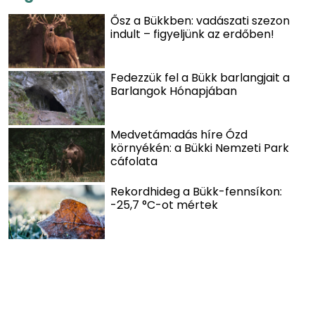
Ősz a Bükkben: vadászati szezon
indult – figyeljünk az erdőben!
Fedezzük fel a Bükk barlangjait a
Barlangok Hónapjában
Medvetámadás híre Ózd
környékén: a Bükki Nemzeti Park
cáfolata
Rekordhideg a Bükk-fennsíkon:
-25,7 °C-ot mértek