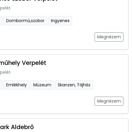
pelét
Dombormű,szobor
Ingyenes
Megnézem
űhely Verpelét
pelét
Emlékhely
Múzeum
Skanzen, Tájház
Megnézem
park Aldebrő