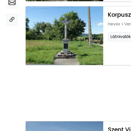
Korpusz
Heves
»
Ver
Látnivalók
Szent V