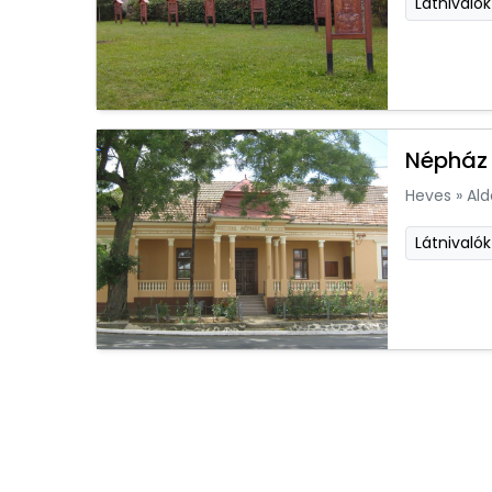
Látnivalók
Népház 
Heves
»
Ald
Látnivalók