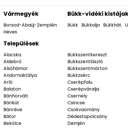
Vármegyék
Bükk-vidéki kistája
Borsod-Abaúj-Zemplén
Bükk
Bükkalja
Bükkhát
U
Heves
Települések
Alacska
Bükkszentkereszt
Aldebrő
Bükkszentlászló
Alsóhámor
Bükkszentmárton
Andornaktálya
Bükkzsérc
Arló
Cserépfalu
Balaton
Cserépváralja
Bánhorváti
Csernely
Bánkút
Csincse
Bánréve
Csokvaomány
Bátor
Dédestapolcsány
Bekölce
Demjén