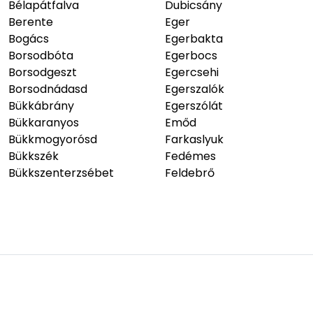
Bélapátfalva
Dubicsány
Berente
Eger
Bogács
Egerbakta
Borsodbóta
Egerbocs
Borsodgeszt
Egercsehi
Borsodnádasd
Egerszalók
Bükkábrány
Egerszólát
Bükkaranyos
Emőd
Bükkmogyorósd
Farkaslyuk
Bükkszék
Fedémes
Bükkszenterzsébet
Feldebrő