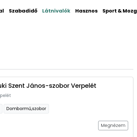
al
Szabadidő
Látnivalók
Hasznos
Sport & Moz
i Szent János-szobor Verpelét
pelét
Dombormű,szobor
Megnézem