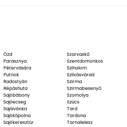
Ózd
Szarvaskő
Parasznya
Szentdomonkos
Pétervására
Szihalom
Putnok
Szilvásvárad
Radostyán
Szirma
Répáshuta
Szirmabesenyő
Sajóbábony
Szomolya
Sajóecseg
Szúcs
Sajóivánka
Tard
Sajókápolna
Tardona
Sajókeresztúr
Tarnalelesz