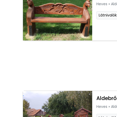
Heves
»
Ald
Látnivalók
Aldebrő
Heves
»
Ald