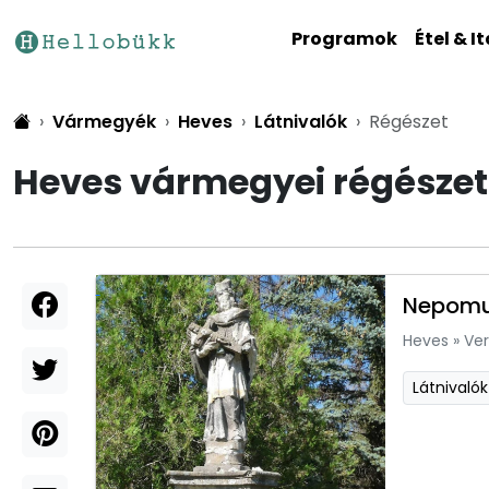
Programok
Étel & It
Vármegyék
Heves
Látnivalók
Régészet
Heves vármegyei régészet
Nepomuk
Heves
»
Ver
Látnivalók