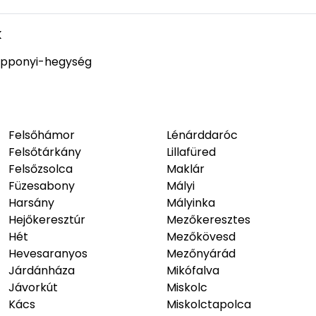
k
pponyi-hegység
Felsőhámor
Lénárddaróc
Felsőtárkány
Lillafüred
Felsőzsolca
Maklár
Füzesabony
Mályi
Harsány
Mályinka
Hejőkeresztúr
Mezőkeresztes
Hét
Mezőkövesd
Hevesaranyos
Mezőnyárád
Járdánháza
Mikófalva
Jávorkút
Miskolc
Kács
Miskolctapolca