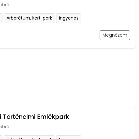
ebrő
Arborétum, kert, park
Ingyenes
Megnézem
i Történelmi Emlékpark
ebrő