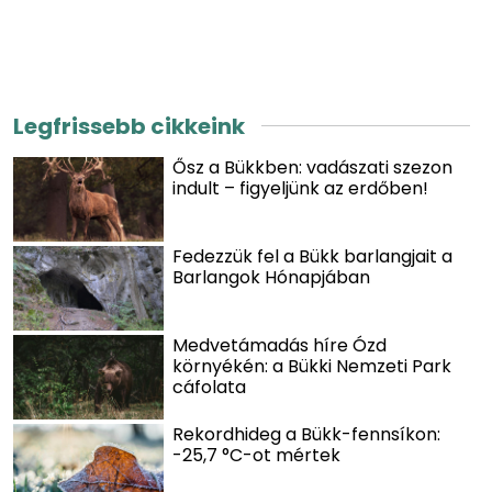
Legfrissebb cikkeink
Ősz a Bükkben: vadászati szezon
indult – figyeljünk az erdőben!
Fedezzük fel a Bükk barlangjait a
Barlangok Hónapjában
Medvetámadás híre Ózd
környékén: a Bükki Nemzeti Park
cáfolata
Rekordhideg a Bükk-fennsíkon:
-25,7 °C-ot mértek