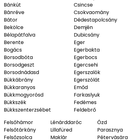
Bánkút
Csincse
Bánréve
Csokvaomány
Bátor
Dédestapolcsány
Bekölce
Demjén
Bélapátfalva
Dubicsány
Berente
Eger
Bogács
Egerbakta
Borsodbóta
Egerbocs
Borsodgeszt
Egercsehi
Borsodnádasd
Egerszalók
Bükkábrány
Egerszólát
Bükkaranyos
Emőd
Bükkmogyorósd
Farkaslyuk
Bükkszék
Fedémes
Bükkszenterzsébet
Feldebrő
Felsőhámor
Lénárddaróc
Ózd
Felsőtárkány
Lillafüred
Parasznya
Felsőzsolca
Maklár
Pétervására