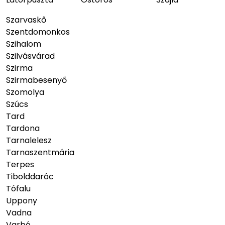
Szarvaskő
Szentdomonkos
Szihalom
Szilvásvárad
Szirma
Szirmabesenyő
Szomolya
Szúcs
Tard
Tardona
Tarnalelesz
Tarnaszentmária
Terpes
Tibolddaróc
Tófalu
Uppony
Vadna
Varbó