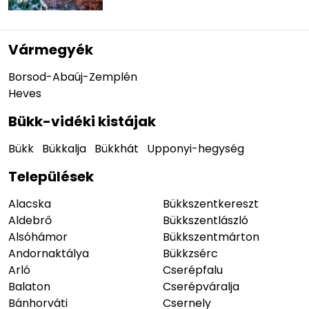
Vármegyék
Borsod-Abaúj-Zemplén
Heves
Bükk-vidéki kistájak
Bükk
Bükkalja
Bükkhát
Upponyi-hegység
Települések
Alacska
Bükkszentkereszt
Aldebrő
Bükkszentlászló
Alsóhámor
Bükkszentmárton
Andornaktálya
Bükkzsérc
Arló
Cserépfalu
Balaton
Cserépváralja
Bánhorváti
Csernely