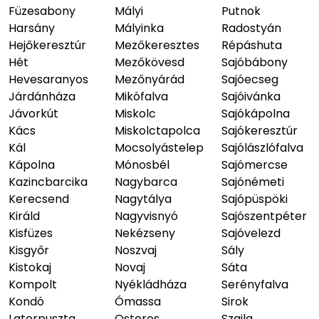
Füzesabony
Mályi
Putnok
Harsány
Mályinka
Radostyán
Hejőkeresztúr
Mezőkeresztes
Répáshuta
Hét
Mezőkövesd
Sajóbábony
Hevesaranyos
Mezőnyárád
Sajóecseg
Járdánháza
Mikófalva
Sajóivánka
Jávorkút
Miskolc
Sajókápolna
Kács
Miskolctapolca
Sajókeresztúr
Kál
Mocsolyástelep
Sajólászlófalva
Kápolna
Mónosbél
Sajómercse
Kazincbarcika
Nagybarca
Sajónémeti
Kerecsend
Nagytálya
Sajópüspöki
Királd
Nagyvisnyó
Sajószentpéter
Kisfüzes
Nekézseny
Sajóvelezd
Kisgyőr
Noszvaj
Sály
Kistokaj
Novaj
Sáta
Kompolt
Nyékládháza
Serényfalva
Kondó
Ómassa
Sirok
Latorpuszta
Ostoros
Szajla