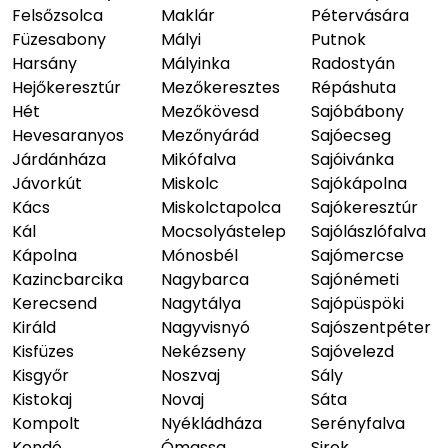
Felsőzsolca
Maklár
Pétervására
Füzesabony
Mályi
Putnok
Harsány
Mályinka
Radostyán
Hejőkeresztúr
Mezőkeresztes
Répáshuta
Hét
Mezőkövesd
Sajóbábony
Hevesaranyos
Mezőnyárád
Sajóecseg
Járdánháza
Mikófalva
Sajóivánka
Jávorkút
Miskolc
Sajókápolna
Kács
Miskolctapolca
Sajókeresztúr
Kál
Mocsolyástelep
Sajólászlófalva
Kápolna
Mónosbél
Sajómercse
Kazincbarcika
Nagybarca
Sajónémeti
Kerecsend
Nagytálya
Sajópüspöki
Királd
Nagyvisnyó
Sajószentpéter
Kisfüzes
Nekézseny
Sajóvelezd
Kisgyőr
Noszvaj
Sály
Kistokaj
Novaj
Sáta
Kompolt
Nyékládháza
Serényfalva
Kondó
Ómassa
Sirok