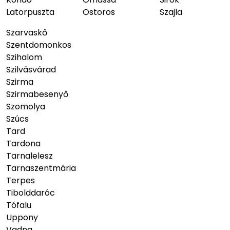
Latorpuszta
Ostoros
Szajla
Szarvaskő
Szentdomonkos
Szihalom
Szilvásvárad
Szirma
Szirmabesenyő
Szomolya
Szúcs
Tard
Tardona
Tarnalelesz
Tarnaszentmária
Terpes
Tibolddaróc
Tófalu
Uppony
Vadna