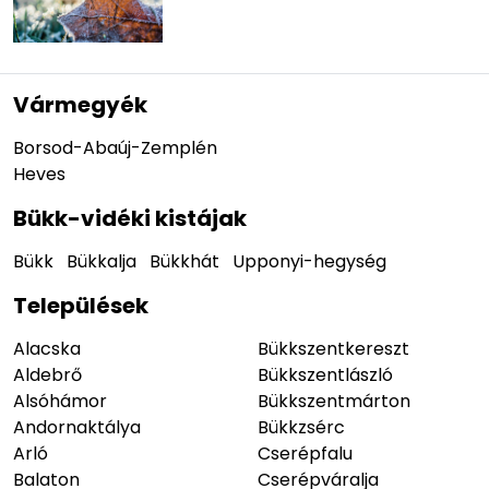
Vármegyék
Borsod-Abaúj-Zemplén
Heves
Bükk-vidéki kistájak
Bükk
Bükkalja
Bükkhát
Upponyi-hegység
Települések
Alacska
Bükkszentkereszt
Aldebrő
Bükkszentlászló
Alsóhámor
Bükkszentmárton
Andornaktálya
Bükkzsérc
Arló
Cserépfalu
Balaton
Cserépváralja