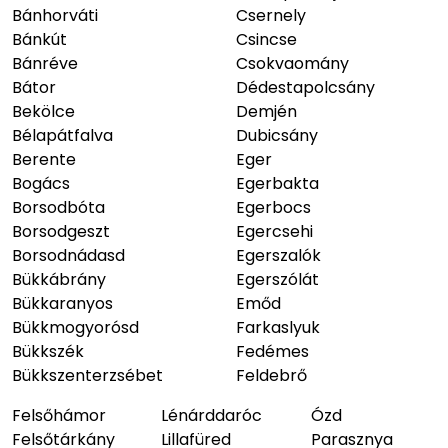
Bánhorváti
Csernely
Bánkút
Csincse
Bánréve
Csokvaomány
Bátor
Dédestapolcsány
Bekölce
Demjén
Bélapátfalva
Dubicsány
Berente
Eger
Bogács
Egerbakta
Borsodbóta
Egerbocs
Borsodgeszt
Egercsehi
Borsodnádasd
Egerszalók
Bükkábrány
Egerszólát
Bükkaranyos
Emőd
Bükkmogyorósd
Farkaslyuk
Bükkszék
Fedémes
Bükkszenterzsébet
Feldebrő
Felsőhámor
Lénárddaróc
Ózd
Felsőtárkány
Lillafüred
Parasznya