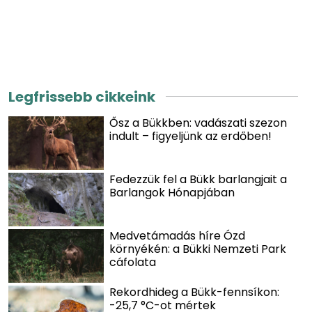
Legfrissebb cikkeink
Ősz a Bükkben: vadászati szezon
indult – figyeljünk az erdőben!
Fedezzük fel a Bükk barlangjait a
Barlangok Hónapjában
Medvetámadás híre Ózd
környékén: a Bükki Nemzeti Park
cáfolata
Rekordhideg a Bükk-fennsíkon:
-25,7 °C-ot mértek