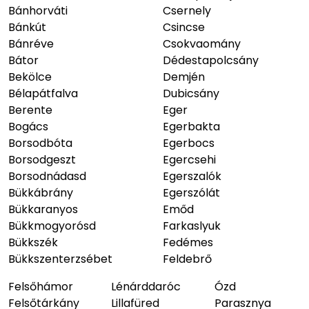
Bánhorváti
Csernely
Bánkút
Csincse
Bánréve
Csokvaomány
Bátor
Dédestapolcsány
Bekölce
Demjén
Bélapátfalva
Dubicsány
Berente
Eger
Bogács
Egerbakta
Borsodbóta
Egerbocs
Borsodgeszt
Egercsehi
Borsodnádasd
Egerszalók
Bükkábrány
Egerszólát
Bükkaranyos
Emőd
Bükkmogyorósd
Farkaslyuk
Bükkszék
Fedémes
Bükkszenterzsébet
Feldebrő
Felsőhámor
Lénárddaróc
Ózd
Felsőtárkány
Lillafüred
Parasznya