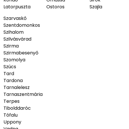
Latorpuszta
Ostoros
Szajla
Szarvaskő
Szentdomonkos
Szihalom
Szilvásvárad
Szirma
Szirmabesenyő
Szomolya
Szúcs
Tard
Tardona
Tarnalelesz
Tarnaszentmária
Terpes
Tibolddaróc
Tófalu
Uppony
Vadna