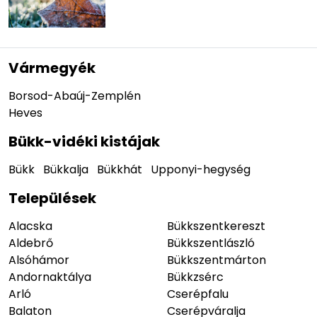
Vármegyék
Borsod-Abaúj-Zemplén
Heves
Bükk-vidéki kistájak
Bükk
Bükkalja
Bükkhát
Upponyi-hegység
Települések
Alacska
Bükkszentkereszt
Aldebrő
Bükkszentlászló
Alsóhámor
Bükkszentmárton
Andornaktálya
Bükkzsérc
Arló
Cserépfalu
Balaton
Cserépváralja