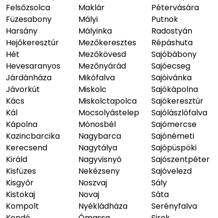
Felsőzsolca
Maklár
Pétervására
Füzesabony
Mályi
Putnok
Harsány
Mályinka
Radostyán
Hejőkeresztúr
Mezőkeresztes
Répáshuta
Hét
Mezőkövesd
Sajóbábony
Hevesaranyos
Mezőnyárád
Sajóecseg
Járdánháza
Mikófalva
Sajóivánka
Jávorkút
Miskolc
Sajókápolna
Kács
Miskolctapolca
Sajókeresztúr
Kál
Mocsolyástelep
Sajólászlófalva
Kápolna
Mónosbél
Sajómercse
Kazincbarcika
Nagybarca
Sajónémeti
Kerecsend
Nagytálya
Sajópüspöki
Királd
Nagyvisnyó
Sajószentpéter
Kisfüzes
Nekézseny
Sajóvelezd
Kisgyőr
Noszvaj
Sály
Kistokaj
Novaj
Sáta
Kompolt
Nyékládháza
Serényfalva
Kondó
Ómassa
Sirok