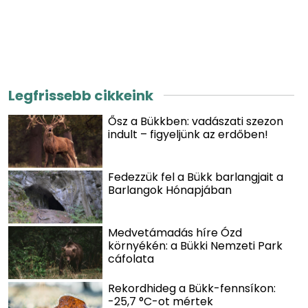
Legfrissebb cikkeink
Ősz a Bükkben: vadászati szezon
indult – figyeljünk az erdőben!
Fedezzük fel a Bükk barlangjait a
Barlangok Hónapjában
Medvetámadás híre Ózd
környékén: a Bükki Nemzeti Park
cáfolata
Rekordhideg a Bükk-fennsíkon:
-25,7 °C-ot mértek