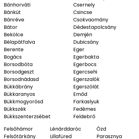
Bánhorváti
Csernely
Bánkút
Csincse
Bánréve
Csokvaomány
Bátor
Dédestapolcsány
Bekölce
Demjén
Bélapátfalva
Dubicsány
Berente
Eger
Bogács
Egerbakta
Borsodbóta
Egerbocs
Borsodgeszt
Egercsehi
Borsodnádasd
Egerszalók
Bükkábrány
Egerszólát
Bükkaranyos
Emőd
Bükkmogyorósd
Farkaslyuk
Bükkszék
Fedémes
Bükkszenterzsébet
Feldebrő
Felsőhámor
Lénárddaróc
Ózd
Felsőtárkány
Lillafüred
Parasznya