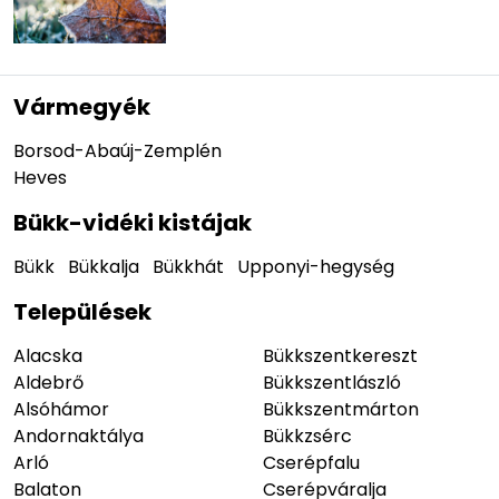
Vármegyék
Borsod-Abaúj-Zemplén
Heves
Bükk-vidéki kistájak
Bükk
Bükkalja
Bükkhát
Upponyi-hegység
Települések
Alacska
Bükkszentkereszt
Aldebrő
Bükkszentlászló
Alsóhámor
Bükkszentmárton
Andornaktálya
Bükkzsérc
Arló
Cserépfalu
Balaton
Cserépváralja