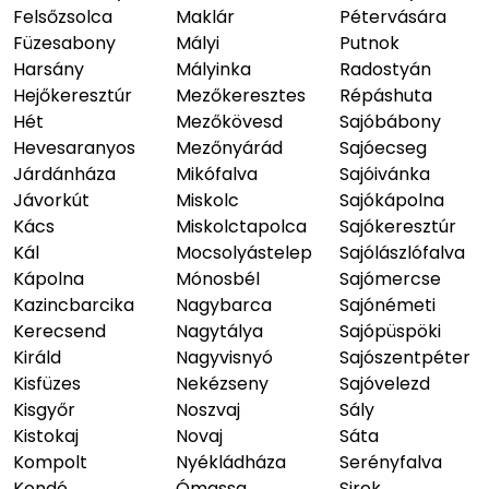
Felsőzsolca
Maklár
Pétervására
Füzesabony
Mályi
Putnok
Harsány
Mályinka
Radostyán
Hejőkeresztúr
Mezőkeresztes
Répáshuta
Hét
Mezőkövesd
Sajóbábony
Hevesaranyos
Mezőnyárád
Sajóecseg
Járdánháza
Mikófalva
Sajóivánka
Jávorkút
Miskolc
Sajókápolna
Kács
Miskolctapolca
Sajókeresztúr
Kál
Mocsolyástelep
Sajólászlófalva
Kápolna
Mónosbél
Sajómercse
Kazincbarcika
Nagybarca
Sajónémeti
Kerecsend
Nagytálya
Sajópüspöki
Királd
Nagyvisnyó
Sajószentpéter
Kisfüzes
Nekézseny
Sajóvelezd
Kisgyőr
Noszvaj
Sály
Kistokaj
Novaj
Sáta
Kompolt
Nyékládháza
Serényfalva
Kondó
Ómassa
Sirok