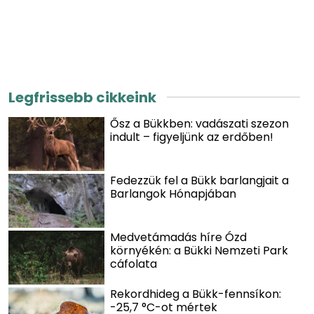
Legfrissebb cikkeink
Ősz a Bükkben: vadászati szezon
indult – figyeljünk az erdőben!
Fedezzük fel a Bükk barlangjait a
Barlangok Hónapjában
Medvetámadás híre Ózd
környékén: a Bükki Nemzeti Park
cáfolata
Rekordhideg a Bükk-fennsíkon:
-25,7 °C-ot mértek