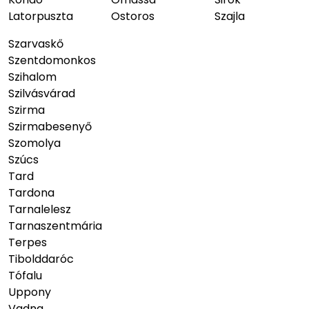
Latorpuszta
Ostoros
Szajla
Szarvaskő
Szentdomonkos
Szihalom
Szilvásvárad
Szirma
Szirmabesenyő
Szomolya
Szúcs
Tard
Tardona
Tarnalelesz
Tarnaszentmária
Terpes
Tibolddaróc
Tófalu
Uppony
Vadna