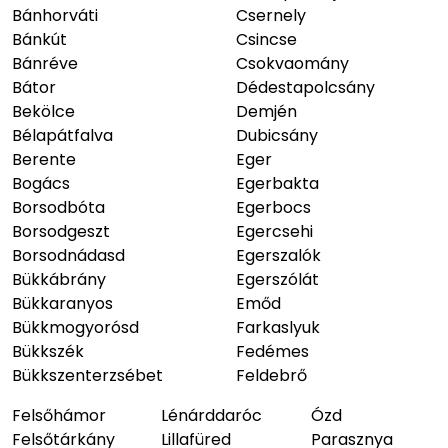
Bánhorváti
Csernely
Bánkút
Csincse
Bánréve
Csokvaomány
Bátor
Dédestapolcsány
Bekölce
Demjén
Bélapátfalva
Dubicsány
Berente
Eger
Bogács
Egerbakta
Borsodbóta
Egerbocs
Borsodgeszt
Egercsehi
Borsodnádasd
Egerszalók
Bükkábrány
Egerszólát
Bükkaranyos
Emőd
Bükkmogyorósd
Farkaslyuk
Bükkszék
Fedémes
Bükkszenterzsébet
Feldebrő
Felsőhámor
Lénárddaróc
Ózd
Felsőtárkány
Lillafüred
Parasznya