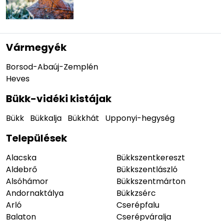
Vármegyék
Borsod-Abaúj-Zemplén
Heves
Bükk-vidéki kistájak
Bükk
Bükkalja
Bükkhát
Upponyi-hegység
Települések
Alacska
Bükkszentkereszt
Aldebrő
Bükkszentlászló
Alsóhámor
Bükkszentmárton
Andornaktálya
Bükkzsérc
Arló
Cserépfalu
Balaton
Cserépváralja