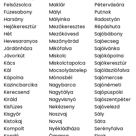
Felsőzsolca
Maklár
Pétervására
Füzesabony
Mályi
Putnok
Harsány
Mályinka
Radostyán
Hejőkeresztúr
Mezőkeresztes
Répáshuta
Hét
Mezőkövesd
Sajóbábony
Hevesaranyos
Mezőnyárád
Sajóecseg
Járdánháza
Mikófalva
Sajóivánka
Jávorkút
Miskolc
Sajókápolna
Kács
Miskolctapolca
Sajókeresztúr
Kál
Mocsolyástelep
Sajólászlófalva
Kápolna
Mónosbél
Sajómercse
Kazincbarcika
Nagybarca
Sajónémeti
Kerecsend
Nagytálya
Sajópüspöki
Királd
Nagyvisnyó
Sajószentpéter
Kisfüzes
Nekézseny
Sajóvelezd
Kisgyőr
Noszvaj
Sály
Kistokaj
Novaj
Sáta
Kompolt
Nyékládháza
Serényfalva
Kondó
Ómassa
Sirok