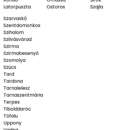
Latorpuszta
Ostoros
Szajla
Szarvaskő
Szentdomonkos
Szihalom
Szilvásvárad
Szirma
Szirmabesenyő
Szomolya
Szúcs
Tard
Tardona
Tarnalelesz
Tarnaszentmária
Terpes
Tibolddaróc
Tófalu
Uppony
Vadna