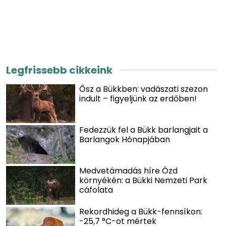
Legfrissebb cikkeink
Ősz a Bükkben: vadászati szezon
indult – figyeljünk az erdőben!
Fedezzük fel a Bükk barlangjait a
Barlangok Hónapjában
Medvetámadás híre Ózd
környékén: a Bükki Nemzeti Park
cáfolata
Rekordhideg a Bükk-fennsíkon:
-25,7 °C-ot mértek