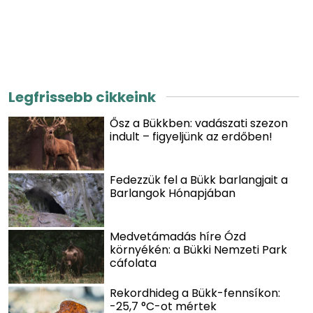
Legfrissebb cikkeink
Ősz a Bükkben: vadászati szezon
indult – figyeljünk az erdőben!
Fedezzük fel a Bükk barlangjait a
Barlangok Hónapjában
Medvetámadás híre Ózd
környékén: a Bükki Nemzeti Park
cáfolata
Rekordhideg a Bükk-fennsíkon:
-25,7 °C-ot mértek