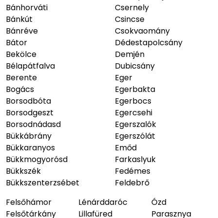
Bánhorváti
Csernely
Bánkút
Csincse
Bánréve
Csokvaomány
Bátor
Dédestapolcsány
Bekölce
Demjén
Bélapátfalva
Dubicsány
Berente
Eger
Bogács
Egerbakta
Borsodbóta
Egerbocs
Borsodgeszt
Egercsehi
Borsodnádasd
Egerszalók
Bükkábrány
Egerszólát
Bükkaranyos
Emőd
Bükkmogyorósd
Farkaslyuk
Bükkszék
Fedémes
Bükkszenterzsébet
Feldebrő
Felsőhámor
Lénárddaróc
Ózd
Felsőtárkány
Lillafüred
Parasznya