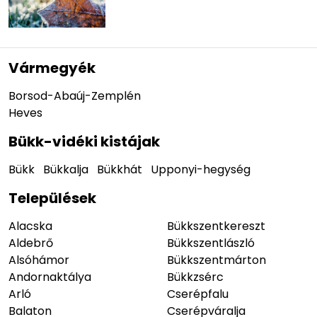
Vármegyék
Borsod-Abaúj-Zemplén
Heves
Bükk-vidéki kistájak
Bükk
Bükkalja
Bükkhát
Upponyi-hegység
Települések
Alacska
Bükkszentkereszt
Aldebrő
Bükkszentlászló
Alsóhámor
Bükkszentmárton
Andornaktálya
Bükkzsérc
Arló
Cserépfalu
Balaton
Cserépváralja