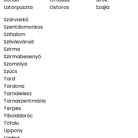
Latorpuszta
Ostoros
Szajla
Szarvaskő
Szentdomonkos
Szihalom
Szilvásvárad
Szirma
Szirmabesenyő
Szomolya
Szúcs
Tard
Tardona
Tarnalelesz
Tarnaszentmária
Terpes
Tibolddaróc
Tófalu
Uppony
Vadna