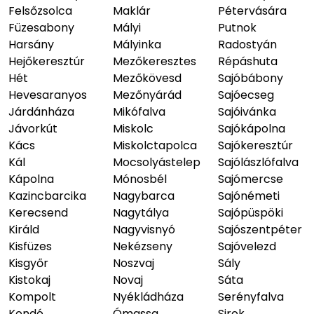
Felsőzsolca
Maklár
Pétervására
Füzesabony
Mályi
Putnok
Harsány
Mályinka
Radostyán
Hejőkeresztúr
Mezőkeresztes
Répáshuta
Hét
Mezőkövesd
Sajóbábony
Hevesaranyos
Mezőnyárád
Sajóecseg
Járdánháza
Mikófalva
Sajóivánka
Jávorkút
Miskolc
Sajókápolna
Kács
Miskolctapolca
Sajókeresztúr
Kál
Mocsolyástelep
Sajólászlófalva
Kápolna
Mónosbél
Sajómercse
Kazincbarcika
Nagybarca
Sajónémeti
Kerecsend
Nagytálya
Sajópüspöki
Királd
Nagyvisnyó
Sajószentpéter
Kisfüzes
Nekézseny
Sajóvelezd
Kisgyőr
Noszvaj
Sály
Kistokaj
Novaj
Sáta
Kompolt
Nyékládháza
Serényfalva
Kondó
Ómassa
Sirok