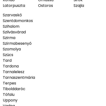
Latorpuszta
Ostoros
Szajla
Szarvaskő
Szentdomonkos
Szihalom
Szilvásvárad
Szirma
Szirmabesenyő
Szomolya
Szúcs
Tard
Tardona
Tarnalelesz
Tarnaszentmária
Terpes
Tibolddaróc
Tófalu
Uppony
Vadna