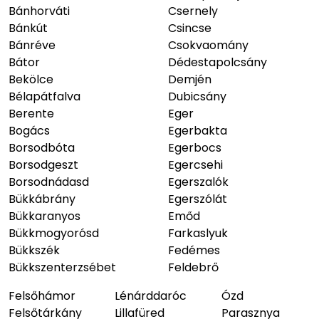
Bánhorváti
Csernely
Bánkút
Csincse
Bánréve
Csokvaomány
Bátor
Dédestapolcsány
Bekölce
Demjén
Bélapátfalva
Dubicsány
Berente
Eger
Bogács
Egerbakta
Borsodbóta
Egerbocs
Borsodgeszt
Egercsehi
Borsodnádasd
Egerszalók
Bükkábrány
Egerszólát
Bükkaranyos
Emőd
Bükkmogyorósd
Farkaslyuk
Bükkszék
Fedémes
Bükkszenterzsébet
Feldebrő
Felsőhámor
Lénárddaróc
Ózd
Felsőtárkány
Lillafüred
Parasznya