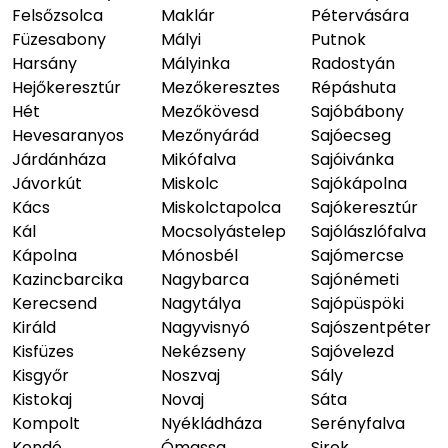
Felsőzsolca
Maklár
Pétervására
Füzesabony
Mályi
Putnok
Harsány
Mályinka
Radostyán
Hejőkeresztúr
Mezőkeresztes
Répáshuta
Hét
Mezőkövesd
Sajóbábony
Hevesaranyos
Mezőnyárád
Sajóecseg
Járdánháza
Mikófalva
Sajóivánka
Jávorkút
Miskolc
Sajókápolna
Kács
Miskolctapolca
Sajókeresztúr
Kál
Mocsolyástelep
Sajólászlófalva
Kápolna
Mónosbél
Sajómercse
Kazincbarcika
Nagybarca
Sajónémeti
Kerecsend
Nagytálya
Sajópüspöki
Királd
Nagyvisnyó
Sajószentpéter
Kisfüzes
Nekézseny
Sajóvelezd
Kisgyőr
Noszvaj
Sály
Kistokaj
Novaj
Sáta
Kompolt
Nyékládháza
Serényfalva
Kondó
Ómassa
Sirok