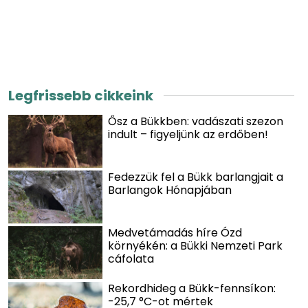
Legfrissebb cikkeink
Ősz a Bükkben: vadászati szezon
indult – figyeljünk az erdőben!
Fedezzük fel a Bükk barlangjait a
Barlangok Hónapjában
Medvetámadás híre Ózd
környékén: a Bükki Nemzeti Park
cáfolata
Rekordhideg a Bükk-fennsíkon:
-25,7 °C-ot mértek