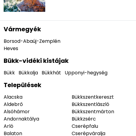
Vármegyék
Borsod-Abaúj-Zemplén
Heves
Bükk-vidéki kistájak
Bükk
Bükkalja
Bükkhát
Upponyi-hegység
Települések
Alacska
Bükkszentkereszt
Aldebrő
Bükkszentlászló
Alsóhámor
Bükkszentmárton
Andornaktálya
Bükkzsérc
Arló
Cserépfalu
Balaton
Cserépváralja