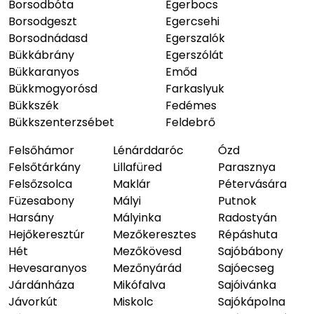
Borsodbóta
Egerbocs
Borsodgeszt
Egercsehi
Borsodnádasd
Egerszalók
Bükkábrány
Egerszólát
Bükkaranyos
Emőd
Bükkmogyorósd
Farkaslyuk
Bükkszék
Fedémes
Bükkszenterzsébet
Feldebrő
Felsőhámor
Lénárddaróc
Ózd
Felsőtárkány
Lillafüred
Parasznya
Felsőzsolca
Maklár
Pétervására
Füzesabony
Mályi
Putnok
Harsány
Mályinka
Radostyán
Hejőkeresztúr
Mezőkeresztes
Répáshuta
Hét
Mezőkövesd
Sajóbábony
Hevesaranyos
Mezőnyárád
Sajóecseg
Járdánháza
Mikófalva
Sajóivánka
Jávorkút
Miskolc
Sajókápolna