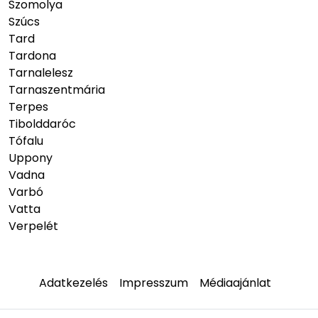
Szomolya
Szúcs
Tard
Tardona
Tarnalelesz
Tarnaszentmária
Terpes
Tibolddaróc
Tófalu
Uppony
Vadna
Varbó
Vatta
Verpelét
Adatkezelés
Impresszum
Médiaajánlat