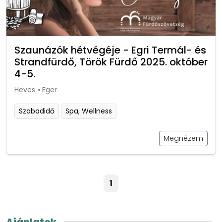
Szaunázók hétvégéje - Egri Termál- és
Strandfürdő, Török Fürdő 2025. október
4-5.
Heves
»
Eger
Szabadidő
Spa, Wellness
Megnézem
1
Ajánlatok