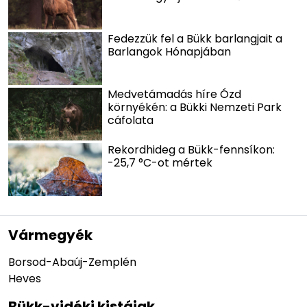
Fedezzük fel a Bükk barlangjait a
Barlangok Hónapjában
Medvetámadás híre Ózd
környékén: a Bükki Nemzeti Park
cáfolata
Rekordhideg a Bükk-fennsíkon:
-25,7 °C-ot mértek
Vármegyék
Borsod-Abaúj-Zemplén
Heves
Bükk-vidéki kistájak