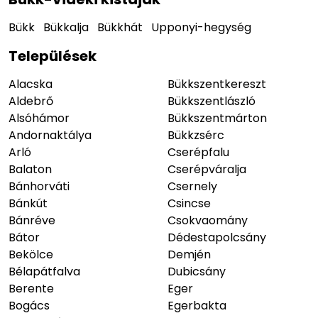
Bükk
Bükkalja
Bükkhát
Upponyi-hegység
Települések
Alacska
Bükkszentkereszt
Aldebrő
Bükkszentlászló
Alsóhámor
Bükkszentmárton
Andornaktálya
Bükkzsérc
Arló
Cserépfalu
Balaton
Cserépváralja
Bánhorváti
Csernely
Bánkút
Csincse
Bánréve
Csokvaomány
Bátor
Dédestapolcsány
Bekölce
Demjén
Bélapátfalva
Dubicsány
Berente
Eger
Bogács
Egerbakta