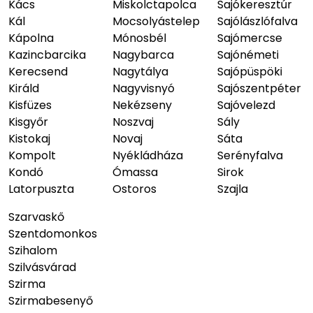
Kács
Miskolctapolca
Sajókeresztúr
Kál
Mocsolyástelep
Sajólászlófalva
Kápolna
Mónosbél
Sajómercse
Kazincbarcika
Nagybarca
Sajónémeti
Kerecsend
Nagytálya
Sajópüspöki
Királd
Nagyvisnyó
Sajószentpéter
Kisfüzes
Nekézseny
Sajóvelezd
Kisgyőr
Noszvaj
Sály
Kistokaj
Novaj
Sáta
Kompolt
Nyékládháza
Serényfalva
Kondó
Ómassa
Sirok
Latorpuszta
Ostoros
Szajla
Szarvaskő
Szentdomonkos
Szihalom
Szilvásvárad
Szirma
Szirmabesenyő