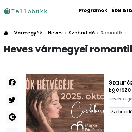
Programok
Étel & It
Vármegyék
Heves
Szabadidő
Romantika
Heves vármegyei romanti
Szaunáz
Egersza
Heves
»
Ege
Szabadid