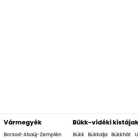
Vármegyék
Bükk-vidéki kistája
Borsod-Abaúj-Zemplén
Bükk
Bükkalja
Bükkhát
U