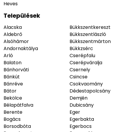
Heves
Települések
Alacska
Bükkszentkereszt
Aldebrő
Bükkszentlászló
Alsóhámor
Bükkszentmárton
Andornaktálya
Bükkzsérc
Arló
Cserépfalu
Balaton
Cserépváralja
Bánhorváti
Csernely
Bánkút
Csincse
Bánréve
Csokvaomány
Bátor
Dédestapolcsány
Bekölce
Demjén
Bélapátfalva
Dubicsány
Berente
Eger
Bogács
Egerbakta
Borsodbóta
Egerbocs