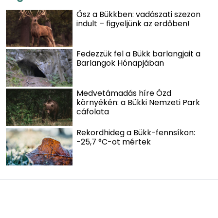
Ősz a Bükkben: vadászati szezon
indult – figyeljünk az erdőben!
Fedezzük fel a Bükk barlangjait a
Barlangok Hónapjában
Medvetámadás híre Ózd
környékén: a Bükki Nemzeti Park
cáfolata
Rekordhideg a Bükk-fennsíkon:
-25,7 °C-ot mértek