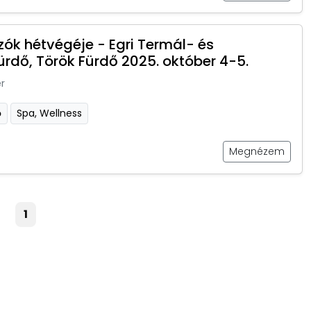
ók hétvégéje - Egri Termál- és
ürdő, Török Fürdő 2025. október 4-5.
r
ő
Spa, Wellness
Megnézem
1