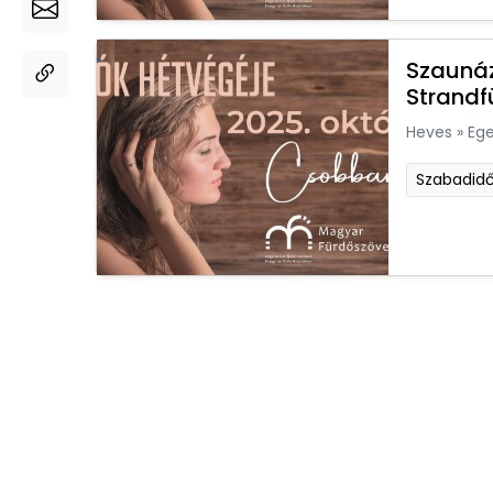
Szaunáz
Strandf
Heves
»
Ege
Szabadid