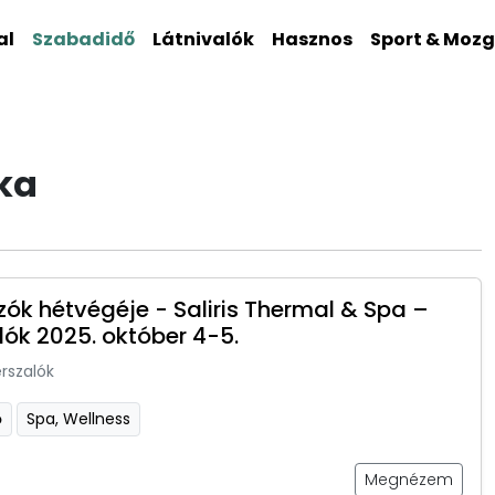
al
Szabadidő
Látnivalók
Hasznos
Sport & Moz
ka
ók hétvégéje - Saliris Thermal & Spa –
lók 2025. október 4-5.
rszalók
ő
Spa, Wellness
Megnézem