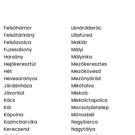
Felsőhámor
Lénárddaróc
Felsőtárkány
Lillafüred
Felsőzsolca
Maklár
Füzesabony
Mályi
Harsány
Mályinka
Hejőkeresztúr
Mezőkeresztes
Hét
Mezőkövesd
Hevesaranyos
Mezőnyárád
Járdánháza
Mikófalva
Jávorkút
Miskolc
Kács
Miskolctapolca
Kál
Mocsolyástelep
Kápolna
Mónosbél
Kazincbarcika
Nagybarca
Kerecsend
Nagytálya