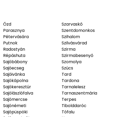
Ózd
Szarvaskő
Parasznya
Szentdomonkos
Pétervására
Szihalom
Putnok
Szilvásvárad
Radostyán
Szirma
Répáshuta
Szirmabesenyő
Sajóbábony
Szomolya
Sajóecseg
Szúcs
Sajóivánka
Tard
Sajókápolna
Tardona
Sajókeresztúr
Tarnalelesz
Sajólászlófalva
Tarnaszentmária
Sajómercse
Terpes
Sajónémeti
Tibolddaróc
Sajópüspöki
Tófalu