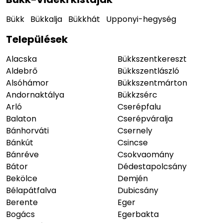
Bükk
Bükkalja
Bükkhát
Upponyi-hegység
Települések
Alacska
Bükkszentkereszt
Aldebrő
Bükkszentlászló
Alsóhámor
Bükkszentmárton
Andornaktálya
Bükkzsérc
Arló
Cserépfalu
Balaton
Cserépváralja
Bánhorváti
Csernely
Bánkút
Csincse
Bánréve
Csokvaomány
Bátor
Dédestapolcsány
Bekölce
Demjén
Bélapátfalva
Dubicsány
Berente
Eger
Bogács
Egerbakta