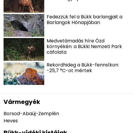
Fedezzük fel a Bükk barlangjait a
Barlangok Hónapjában
Medvetámadás híre Ózd
környékén: a Bükki Nemzeti Park
cáfolata
Rekordhideg a Bükk-fennsíkon:
-25,7 °C-ot mértek
Vármegyék
Borsod-Abaúj-Zemplén
Heves
Bükk-vidéki kistájak