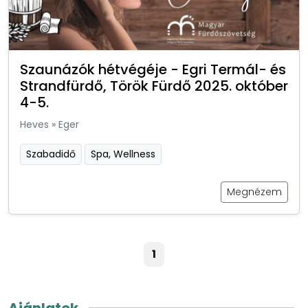
Szaunázók hétvégéje - Egri Termál- és
Strandfürdő, Török Fürdő 2025. október
4-5.
Heves
»
Eger
Szabadidő
Spa, Wellness
Megnézem
1
Ajánlatok