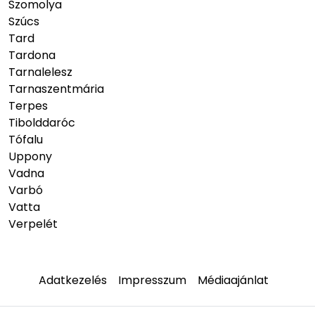
Szomolya
Szúcs
Tard
Tardona
Tarnalelesz
Tarnaszentmária
Terpes
Tibolddaróc
Tófalu
Uppony
Vadna
Varbó
Vatta
Verpelét
Adatkezelés
Impresszum
Médiaajánlat