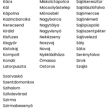
Kács
Miskolctapolca
Sajókeresztúr
Kál
Mocsolyástelep
Sajólászlófalva
Kápolna
Mónosbél
Sajómercse
Kazincbarcika
Nagybarca
Sajónémeti
Kerecsend
Nagytálya
Sajópüspöki
Királd
Nagyvisnyó
Sajószentpéter
Kisfüzes
Nekézseny
Sajóvelezd
Kisgyőr
Noszvaj
Sály
Kistokaj
Novaj
Sáta
Kompolt
Nyékládháza
Serényfalva
Kondó
Ómassa
Sirok
Latorpuszta
Ostoros
Szajla
Szarvaskő
Szentdomonkos
Szihalom
Szilvásvárad
Szirma
Szirmabesenyő