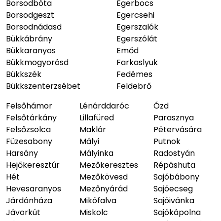
Borsodbóta
Egerbocs
Borsodgeszt
Egercsehi
Borsodnádasd
Egerszalók
Bükkábrány
Egerszólát
Bükkaranyos
Emőd
Bükkmogyorósd
Farkaslyuk
Bükkszék
Fedémes
Bükkszenterzsébet
Feldebrő
Felsőhámor
Lénárddaróc
Ózd
Felsőtárkány
Lillafüred
Parasznya
Felsőzsolca
Maklár
Pétervására
Füzesabony
Mályi
Putnok
Harsány
Mályinka
Radostyán
Hejőkeresztúr
Mezőkeresztes
Répáshuta
Hét
Mezőkövesd
Sajóbábony
Hevesaranyos
Mezőnyárád
Sajóecseg
Járdánháza
Mikófalva
Sajóivánka
Jávorkút
Miskolc
Sajókápolna