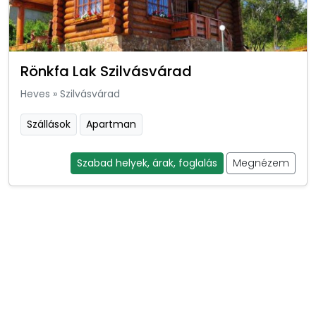
Rönkfa Lak Szilvásvárad
Heves
»
Szilvásvárad
Szállások
Apartman
Szabad helyek, árak, foglalás
Megnézem