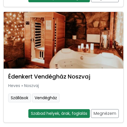
Édenkert Vendégház Noszvaj
Heves
»
Noszvaj
Szállások
Vendégház
Szabad helyek, árak, foglalás
Megnézem