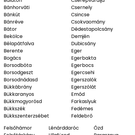
Balaton
Cserépváralja
Bánhorváti
Csernely
Bánkút
Csincse
Bánréve
Csokvaomány
Bátor
Dédestapolcsány
Bekölce
Demjén
Bélapátfalva
Dubicsány
Berente
Eger
Bogács
Egerbakta
Borsodbóta
Egerbocs
Borsodgeszt
Egercsehi
Borsodnádasd
Egerszalók
Bükkábrány
Egerszólát
Bükkaranyos
Emőd
Bükkmogyorósd
Farkaslyuk
Bükkszék
Fedémes
Bükkszenterzsébet
Feldebrő
Felsőhámor
Lénárddaróc
Ózd