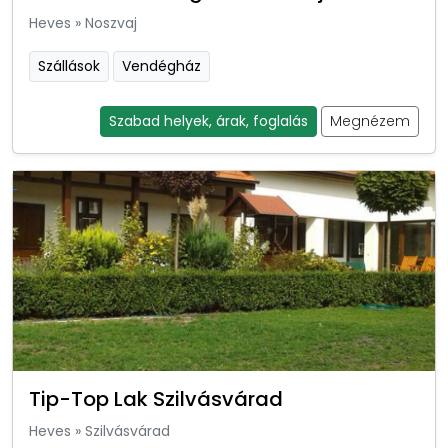
Heves
»
Noszvaj
Szállások
Vendégház
Szabad helyek, árak, foglalás
Megnézem
Tip-Top Lak Szilvásvárad
Heves
»
Szilvásvárad