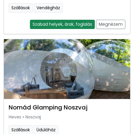
Szállások
Vendégház
Szabad helyek, árak, foglalás
Megnézem
Nomád Glamping Noszvaj
Heves
»
Noszvaj
Szállások
Üdülőház