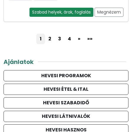
Szabad helyek, árak, foglalás
Megnézem
1
2
3
4
»
»»
Ajánlatok
HEVESI PROGRAMOK
HEVESI ÉTEL & ITAL
HEVESI SZABADIDŐ
HEVESI LÁTNIVALÓK
HEVESI HASZNOS