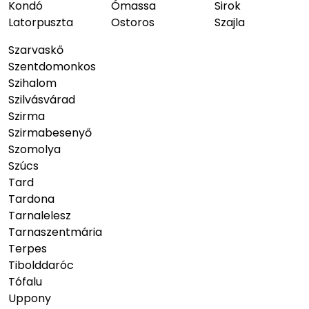
Kondó
Ómassa
Sirok
Latorpuszta
Ostoros
Szajla
Szarvaskő
Szentdomonkos
Szihalom
Szilvásvárad
Szirma
Szirmabesenyő
Szomolya
Szúcs
Tard
Tardona
Tarnalelesz
Tarnaszentmária
Terpes
Tibolddaróc
Tófalu
Uppony