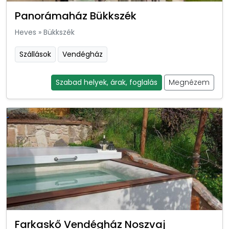
Panorámaház Bükkszék
Heves
»
Bükkszék
Szállások
Vendégház
Szabad helyek, árak, foglalás
Megnézem
Farkaskő Vendégház Noszvaj