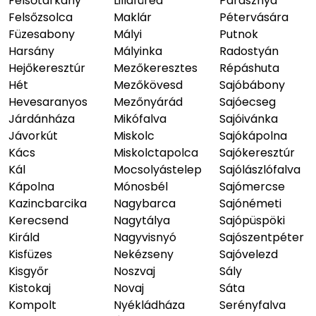
Felsőtárkány
Lillafüred
Parasznya
Felsőzsolca
Maklár
Pétervására
Füzesabony
Mályi
Putnok
Harsány
Mályinka
Radostyán
Hejőkeresztúr
Mezőkeresztes
Répáshuta
Hét
Mezőkövesd
Sajóbábony
Hevesaranyos
Mezőnyárád
Sajóecseg
Járdánháza
Mikófalva
Sajóivánka
Jávorkút
Miskolc
Sajókápolna
Kács
Miskolctapolca
Sajókeresztúr
Kál
Mocsolyástelep
Sajólászlófalva
Kápolna
Mónosbél
Sajómercse
Kazincbarcika
Nagybarca
Sajónémeti
Kerecsend
Nagytálya
Sajópüspöki
Királd
Nagyvisnyó
Sajószentpéter
Kisfüzes
Nekézseny
Sajóvelezd
Kisgyőr
Noszvaj
Sály
Kistokaj
Novaj
Sáta
Kompolt
Nyékládháza
Serényfalva