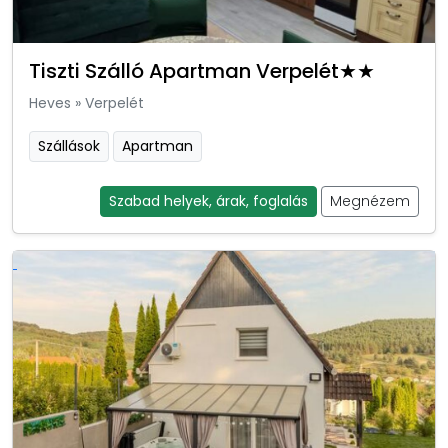
Tiszti Szálló Apartman Verpelét★★
Heves
»
Verpelét
Szállások
Apartman
Szabad helyek, árak, foglalás
Megnézem