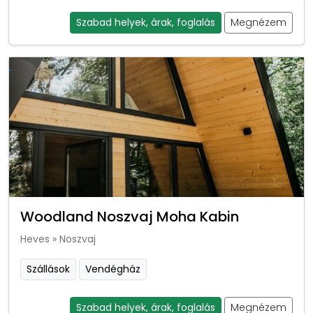
Szabad helyek, árak, foglalás
Megnézem
Woodland Noszvaj Moha Kabin
Heves
»
Noszvaj
Szállások
Vendégház
Szabad helyek, árak, foglalás
Megnézem