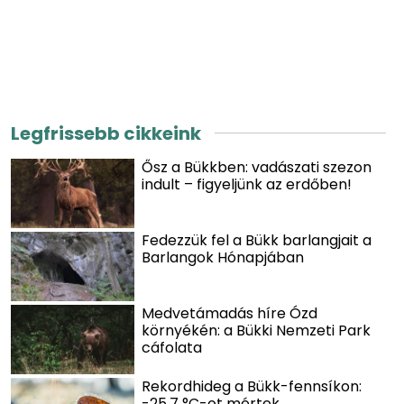
Legfrissebb cikkeink
Ősz a Bükkben: vadászati szezon
indult – figyeljünk az erdőben!
Fedezzük fel a Bükk barlangjait a
Barlangok Hónapjában
Medvetámadás híre Ózd
környékén: a Bükki Nemzeti Park
cáfolata
Rekordhideg a Bükk-fennsíkon:
-25,7 °C-ot mértek