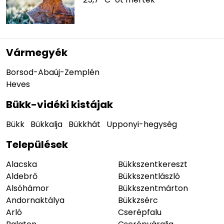
Vármegyék
Borsod-Abaúj-Zemplén
Heves
Bükk-vidéki kistájak
Bükk
Bükkalja
Bükkhát
Upponyi-hegység
Települések
Alacska
Bükkszentkereszt
Aldebrő
Bükkszentlászló
Alsóhámor
Bükkszentmárton
Andornaktálya
Bükkzsérc
Arló
Cserépfalu