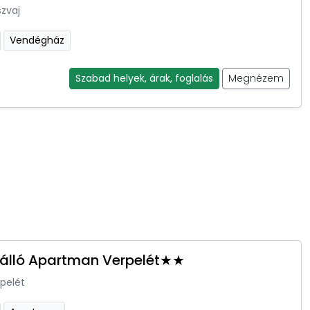
zvaj
Vendégház
Szabad helyek, árak, foglalás
Megnézem
Szálló Apartman Verpelét★★
pelét