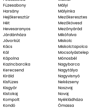
Füzesabony
Mályi
Harsány
Mályinka
Hejőkeresztúr
Mezőkeresztes
Hét
Mezőkövesd
Hevesaranyos
Mezőnyárád
Járdánháza
Mikófalva
Jávorkút
Miskolc
Kács
Miskolctapolca
Kál
Mocsolyástelep
Kápolna
Mónosbél
Kazincbarcika
Nagybarca
Kerecsend
Nagytálya
Királd
Nagyvisnyó
Kisfüzes
Nekézseny
Kisgyőr
Noszvaj
Kistokaj
Novaj
Kompolt
Nyékládháza
Kondó
Ómassa