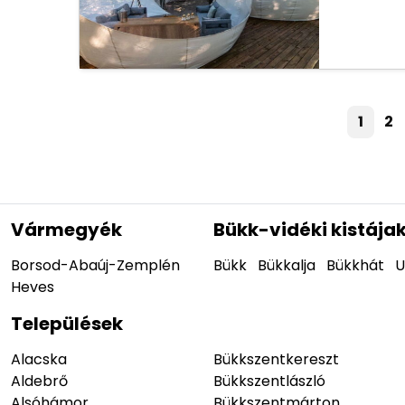
1
2
Vármegyék
Bükk-vidéki kistája
Borsod-Abaúj-Zemplén
Bükk
Bükkalja
Bükkhát
U
Heves
Települések
Alacska
Bükkszentkereszt
Aldebrő
Bükkszentlászló
Alsóhámor
Bükkszentmárton