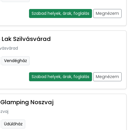
Szabad helyek, árak, foglalás
Megnézem
 Lak Szilvásvárad
lvásvárad
Vendégház
Szabad helyek, árak, foglalás
Megnézem
Glamping Noszvaj
zvaj
Üdülőház