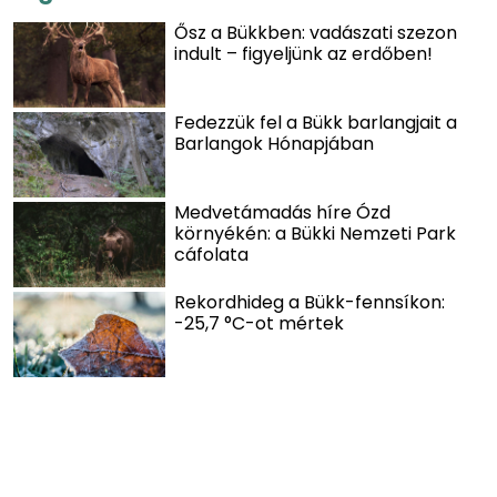
Ősz a Bükkben: vadászati szezon
indult – figyeljünk az erdőben!
Fedezzük fel a Bükk barlangjait a
Barlangok Hónapjában
Medvetámadás híre Ózd
környékén: a Bükki Nemzeti Park
cáfolata
Rekordhideg a Bükk-fennsíkon:
-25,7 °C-ot mértek