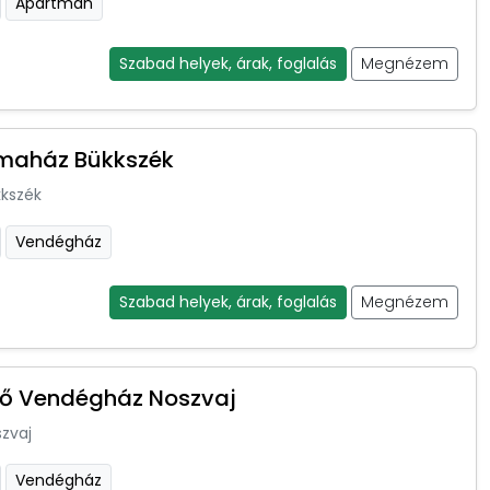
Apartman
Szabad helyek, árak, foglalás
Megnézem
maház Bükkszék
kszék
Vendégház
Szabad helyek, árak, foglalás
Megnézem
kő Vendégház Noszvaj
zvaj
Vendégház