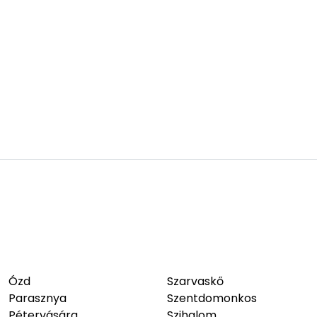
Ózd
Szarvaskő
Parasznya
Szentdomonkos
Pétervására
Szihalom