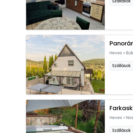
Szállások
Panorá
Heves
»
Bük
Szállások
Farkas
Heves
»
Nos
Szállások