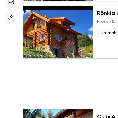
Rönkfa 
Heves
»
Szi
Szállások
Csibi A