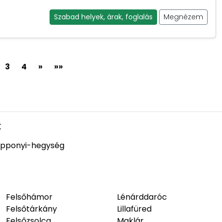
Szabad helyek, árak, foglalás
Megnézem
3
4
»
»»
k
pponyi-hegység
Felsőhámor
Lénárddaróc
Felsőtárkány
Lillafüred
Felsőzsolca
Maklár