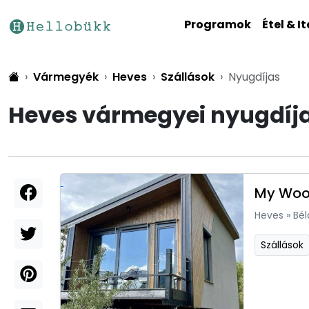
Programok
Étel & It
Vármegyék
Heves
Szállások
Nyugdíjas
Heves vármegyei nyugdíj
My Woo
Heves
»
Bél
Szállások