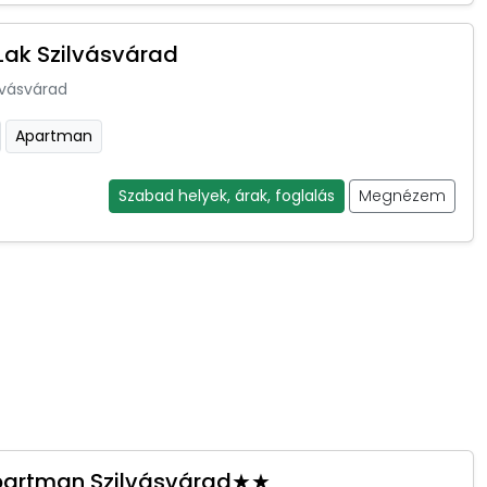
Lak Szilvásvárad
lvásvárad
Apartman
Szabad helyek, árak, foglalás
Megnézem
partman Szilvásvárad★★