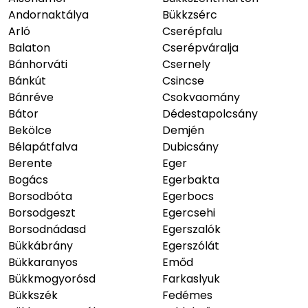
Andornaktálya
Bükkzsérc
Arló
Cserépfalu
Balaton
Cserépváralja
Bánhorváti
Csernely
Bánkút
Csincse
Bánréve
Csokvaomány
Bátor
Dédestapolcsány
Bekölce
Demjén
Bélapátfalva
Dubicsány
Berente
Eger
Bogács
Egerbakta
Borsodbóta
Egerbocs
Borsodgeszt
Egercsehi
Borsodnádasd
Egerszalók
Bükkábrány
Egerszólát
Bükkaranyos
Emőd
Bükkmogyorósd
Farkaslyuk
Bükkszék
Fedémes