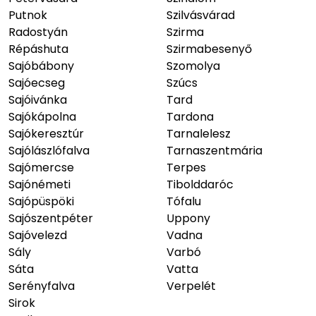
Putnok
Szilvásvárad
Radostyán
Szirma
Répáshuta
Szirmabesenyő
Sajóbábony
Szomolya
Sajóecseg
Szúcs
Sajóivánka
Tard
Sajókápolna
Tardona
Sajókeresztúr
Tarnalelesz
Sajólászlófalva
Tarnaszentmária
Sajómercse
Terpes
Sajónémeti
Tibolddaróc
Sajópüspöki
Tófalu
Sajószentpéter
Uppony
Sajóvelezd
Vadna
Sály
Varbó
Sáta
Vatta
Serényfalva
Verpelét
Sirok