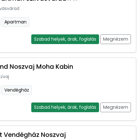
lvásvárad
Apartman
Szabad helyek, árak, foglalás
Megnézem
nd Noszvaj Moha Kabin
zvaj
Vendégház
Szabad helyek, árak, foglalás
Megnézem
t Vendégház Noszvaj