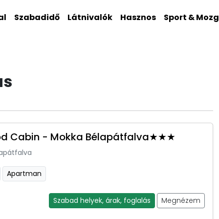
al
Szabadidő
Látnivalók
Hasznos
Sport & Moz
as
d Cabin - Mokka Bélapátfalva★★★
apátfalva
Apartman
Szabad helyek, árak, foglalás
Megnézem