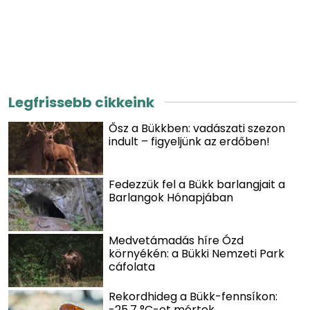
Legfrissebb cikkeink
Ősz a Bükkben: vadászati szezon
indult – figyeljünk az erdőben!
Fedezzük fel a Bükk barlangjait a
Barlangok Hónapjában
Medvetámadás híre Ózd
környékén: a Bükki Nemzeti Park
cáfolata
Rekordhideg a Bükk-fennsíkon:
-25,7 °C-ot mértek