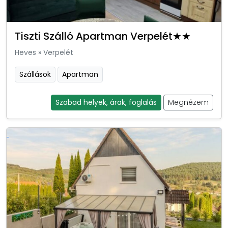
Tiszti Szálló Apartman Verpelét★★
Heves
»
Verpelét
Szállások
Apartman
Szabad helyek, árak, foglalás
Megnézem