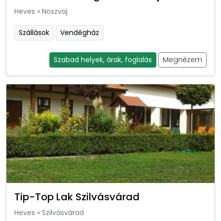
Heves
»
Noszvaj
Szállások
Vendégház
Szabad helyek, árak, foglalás
Megnézem
Tip-Top Lak Szilvásvárad
Heves
»
Szilvásvárad