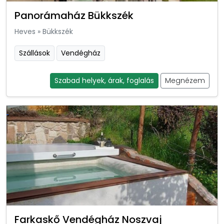
Panorámaház Bükkszék
Heves
»
Bükkszék
Szállások
Vendégház
Szabad helyek, árak, foglalás
Megnézem
Farkaskő Vendégház Noszvaj