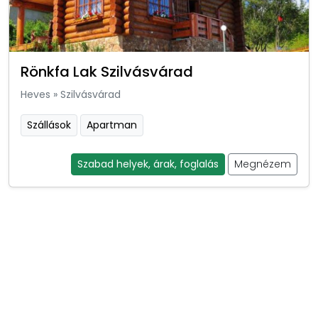
Rönkfa Lak Szilvásvárad
Heves
»
Szilvásvárad
Szállások
Apartman
Szabad helyek, árak, foglalás
Megnézem