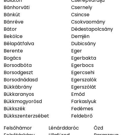
Balaton
Cserépváralja
Bánhorváti
Csernely
Bánkút
Csincse
Bánréve
Csokvaomány
Bátor
Dédestapolcsány
Bekölce
Demjén
Bélapátfalva
Dubicsány
Berente
Eger
Bogács
Egerbakta
Borsodbóta
Egerbocs
Borsodgeszt
Egercsehi
Borsodnádasd
Egerszalók
Bükkábrány
Egerszólát
Bükkaranyos
Emőd
Bükkmogyorósd
Farkaslyuk
Bükkszék
Fedémes
Bükkszenterzsébet
Feldebrő
Felsőhámor
Lénárddaróc
Ózd