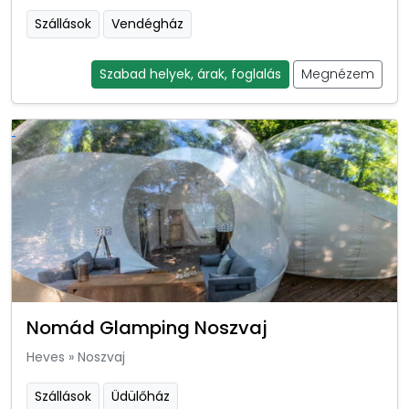
Szállások
Vendégház
Szabad helyek, árak, foglalás
Megnézem
Nomád Glamping Noszvaj
Heves
»
Noszvaj
Szállások
Üdülőház