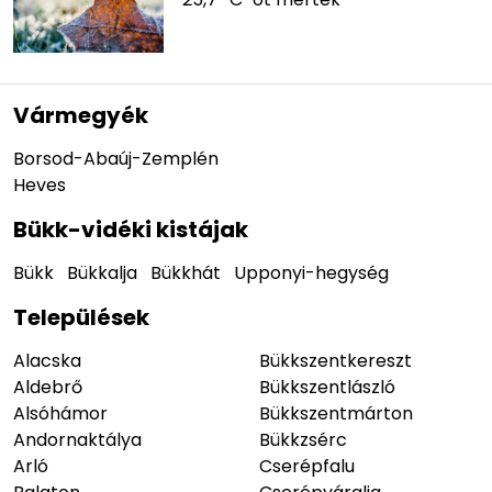
Vármegyék
Borsod-Abaúj-Zemplén
Heves
Bükk-vidéki kistájak
Bükk
Bükkalja
Bükkhát
Upponyi-hegység
Települések
Alacska
Bükkszentkereszt
Aldebrő
Bükkszentlászló
Alsóhámor
Bükkszentmárton
Andornaktálya
Bükkzsérc
Arló
Cserépfalu