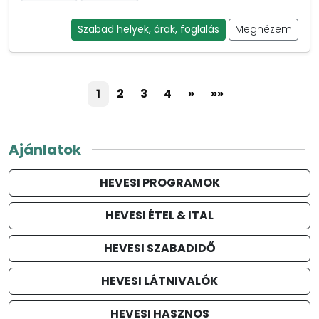
Szabad helyek, árak, foglalás
Megnézem
1
2
3
4
»
»»
Ajánlatok
HEVESI PROGRAMOK
HEVESI ÉTEL & ITAL
HEVESI SZABADIDŐ
HEVESI LÁTNIVALÓK
HEVESI HASZNOS