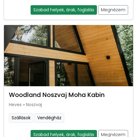
Szabad helyek, árak, foglalás
Megnézem
Woodland Noszvaj Moha Kabin
Heves
»
Noszvaj
Szállások
Vendégház
Szabad helyek, árak, foglalás
Megnézem