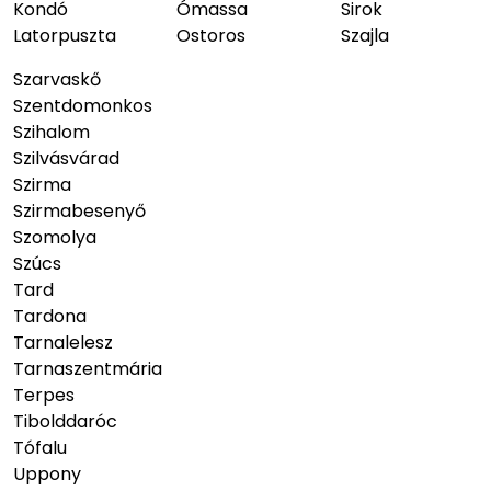
Kondó
Ómassa
Sirok
Latorpuszta
Ostoros
Szajla
Szarvaskő
Szentdomonkos
Szihalom
Szilvásvárad
Szirma
Szirmabesenyő
Szomolya
Szúcs
Tard
Tardona
Tarnalelesz
Tarnaszentmária
Terpes
Tibolddaróc
Tófalu
Uppony