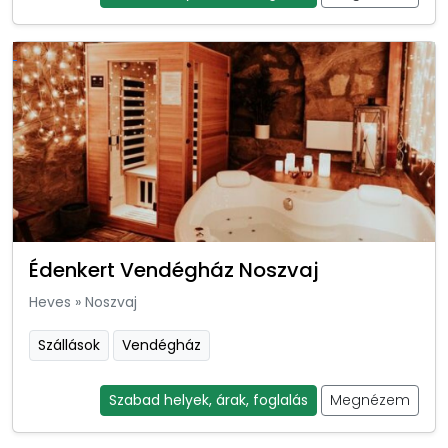
Édenkert Vendégház Noszvaj
Heves
»
Noszvaj
Szállások
Vendégház
Szabad helyek, árak, foglalás
Megnézem