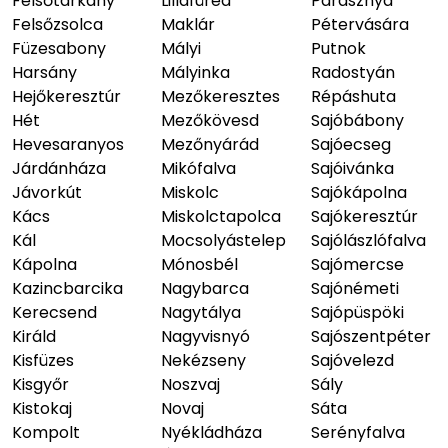
Felsőtárkány
Lillafüred
Parasznya
Felsőzsolca
Maklár
Pétervására
Füzesabony
Mályi
Putnok
Harsány
Mályinka
Radostyán
Hejőkeresztúr
Mezőkeresztes
Répáshuta
Hét
Mezőkövesd
Sajóbábony
Hevesaranyos
Mezőnyárád
Sajóecseg
Járdánháza
Mikófalva
Sajóivánka
Jávorkút
Miskolc
Sajókápolna
Kács
Miskolctapolca
Sajókeresztúr
Kál
Mocsolyástelep
Sajólászlófalva
Kápolna
Mónosbél
Sajómercse
Kazincbarcika
Nagybarca
Sajónémeti
Kerecsend
Nagytálya
Sajópüspöki
Királd
Nagyvisnyó
Sajószentpéter
Kisfüzes
Nekézseny
Sajóvelezd
Kisgyőr
Noszvaj
Sály
Kistokaj
Novaj
Sáta
Kompolt
Nyékládháza
Serényfalva