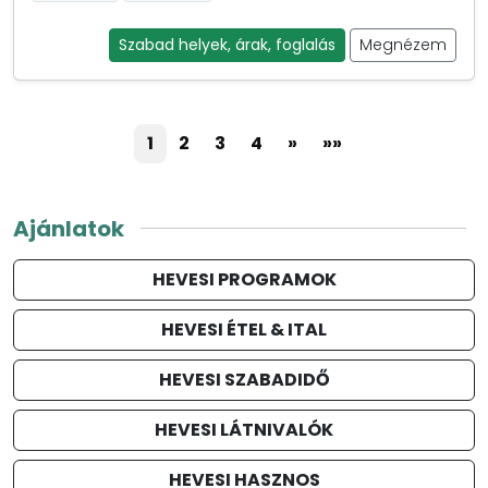
Szabad helyek, árak, foglalás
Megnézem
1
2
3
4
»
»»
Ajánlatok
HEVESI PROGRAMOK
HEVESI ÉTEL & ITAL
HEVESI SZABADIDŐ
HEVESI LÁTNIVALÓK
HEVESI HASZNOS