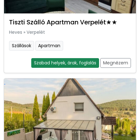
Tiszti Szálló Apartman Verpelét★★
Heves
»
Verpelét
Szállások
Apartman
Szabad helyek, árak, foglalás
Megnézem