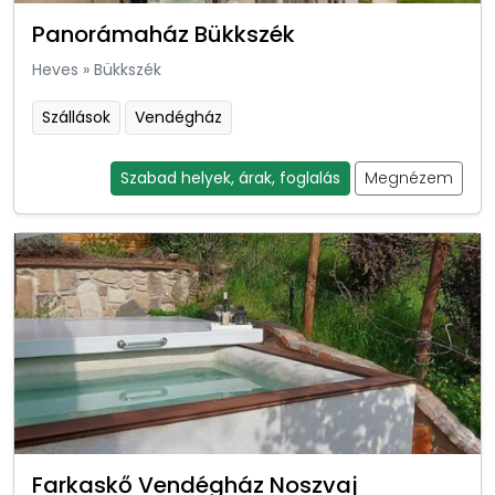
Panorámaház Bükkszék
Heves
»
Bükkszék
Szállások
Vendégház
Szabad helyek, árak, foglalás
Megnézem
Farkaskő Vendégház Noszvaj