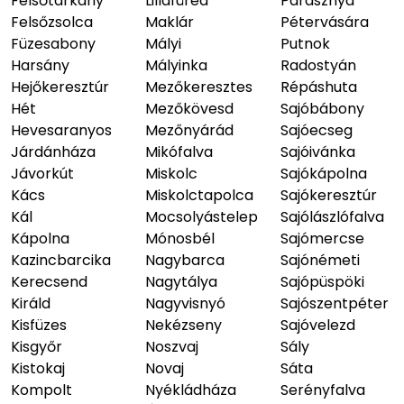
Felsőtárkány
Lillafüred
Parasznya
Felsőzsolca
Maklár
Pétervására
Füzesabony
Mályi
Putnok
Harsány
Mályinka
Radostyán
Hejőkeresztúr
Mezőkeresztes
Répáshuta
Hét
Mezőkövesd
Sajóbábony
Hevesaranyos
Mezőnyárád
Sajóecseg
Járdánháza
Mikófalva
Sajóivánka
Jávorkút
Miskolc
Sajókápolna
Kács
Miskolctapolca
Sajókeresztúr
Kál
Mocsolyástelep
Sajólászlófalva
Kápolna
Mónosbél
Sajómercse
Kazincbarcika
Nagybarca
Sajónémeti
Kerecsend
Nagytálya
Sajópüspöki
Királd
Nagyvisnyó
Sajószentpéter
Kisfüzes
Nekézseny
Sajóvelezd
Kisgyőr
Noszvaj
Sály
Kistokaj
Novaj
Sáta
Kompolt
Nyékládháza
Serényfalva