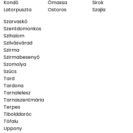
Kondó
Ómassa
Sirok
Latorpuszta
Ostoros
Szajla
Szarvaskő
Szentdomonkos
Szihalom
Szilvásvárad
Szirma
Szirmabesenyő
Szomolya
Szúcs
Tard
Tardona
Tarnalelesz
Tarnaszentmária
Terpes
Tibolddaróc
Tófalu
Uppony