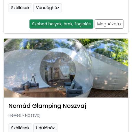
Szállások
Vendégház
Szabad helyek, árak, foglalás
Megnézem
Nomád Glamping Noszvaj
Heves
»
Noszvaj
Szállások
Üdülőház