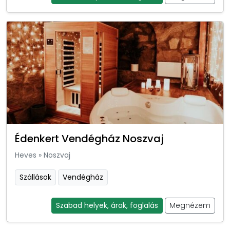
Édenkert Vendégház Noszvaj
Heves
»
Noszvaj
Szállások
Vendégház
Szabad helyek, árak, foglalás
Megnézem