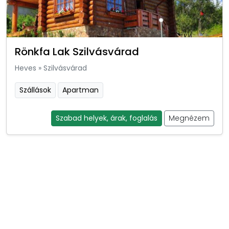
Rönkfa Lak Szilvásvárad
Heves
»
Szilvásvárad
Szállások
Apartman
Szabad helyek, árak, foglalás
Megnézem