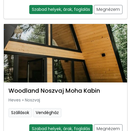
Szabad helyek, árak, foglalás
Megnézem
Woodland Noszvaj Moha Kabin
Heves
»
Noszvaj
Szállások
Vendégház
Szabad helyek, árak, foglalás
Megnézem