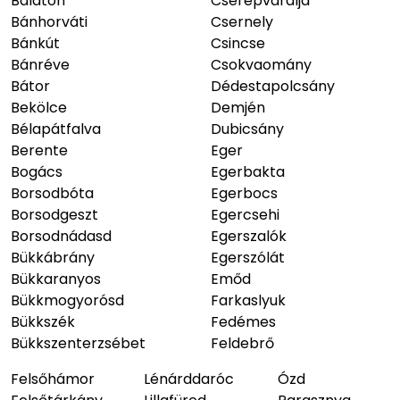
Balaton
Cserépváralja
Bánhorváti
Csernely
Bánkút
Csincse
Bánréve
Csokvaomány
Bátor
Dédestapolcsány
Bekölce
Demjén
Bélapátfalva
Dubicsány
Berente
Eger
Bogács
Egerbakta
Borsodbóta
Egerbocs
Borsodgeszt
Egercsehi
Borsodnádasd
Egerszalók
Bükkábrány
Egerszólát
Bükkaranyos
Emőd
Bükkmogyorósd
Farkaslyuk
Bükkszék
Fedémes
Bükkszenterzsébet
Feldebrő
Felsőhámor
Lénárddaróc
Ózd