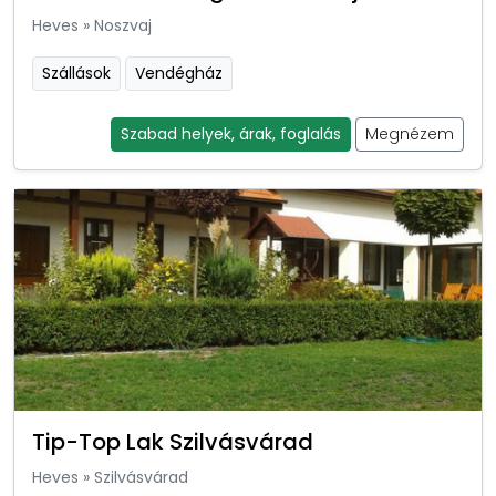
Heves
»
Noszvaj
Szállások
Vendégház
Szabad helyek, árak, foglalás
Megnézem
Tip-Top Lak Szilvásvárad
Heves
»
Szilvásvárad