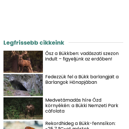
Legfrissebb cikkeink
Ősz a Bükkben: vadászati szezon
indult – figyeljünk az erdőben!
Fedezzük fel a Bükk barlangjait a
Barlangok Hónapjában
Medvetámadás híre Ózd
környékén: a Bükki Nemzeti Park
cáfolata
Rekordhideg a Bükk-fennsíkon:
-25,7 °C-ot mértek