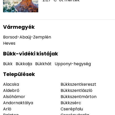
Vármegyék
Borsod-Abaúj-Zemplén
Heves
Bükk-vidéki kistájak
Bükk
Bükkalja
Bükkhát
Upponyi-hegység
Települések
Alacska
Bükkszentkereszt
Aldebrő
Bükkszentlászló
Alsóhámor
Bükkszentmárton
Andornaktálya
Bükkzsérc
Arló
Cserépfalu