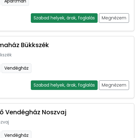
Apartman
Szabad helyek, árak, foglalás
Megnézem
maház Bükkszék
kszék
Vendégház
Szabad helyek, árak, foglalás
Megnézem
kő Vendégház Noszvaj
zvaj
Vendégház