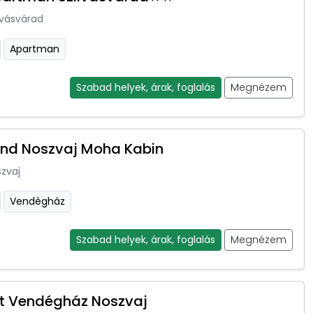
lvásvárad
Apartman
Szabad helyek, árak, foglalás
Megnézem
nd Noszvaj Moha Kabin
zvaj
Vendégház
Szabad helyek, árak, foglalás
Megnézem
t Vendégház Noszvaj