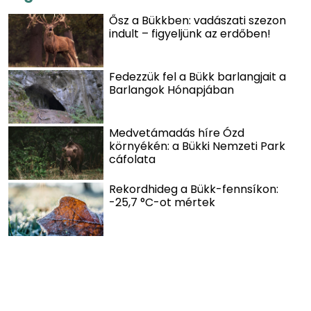
Ősz a Bükkben: vadászati szezon
indult – figyeljünk az erdőben!
Fedezzük fel a Bükk barlangjait a
Barlangok Hónapjában
Medvetámadás híre Ózd
környékén: a Bükki Nemzeti Park
cáfolata
Rekordhideg a Bükk-fennsíkon:
-25,7 °C-ot mértek