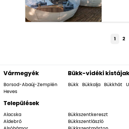
1
2
Vármegyék
Bükk-vidéki kistája
Borsod-Abaúj-Zemplén
Bükk
Bükkalja
Bükkhát
U
Heves
Települések
Alacska
Bükkszentkereszt
Aldebrő
Bükkszentlászló
Alsóhámor
Bükkszentmárton