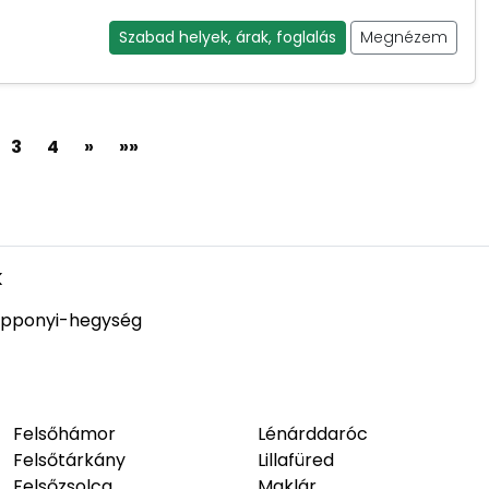
Szabad helyek, árak, foglalás
Megnézem
3
4
»
»»
k
pponyi-hegység
Felsőhámor
Lénárddaróc
Felsőtárkány
Lillafüred
Felsőzsolca
Maklár