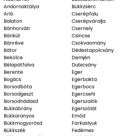
Andornaktálya
Bükkzsérc
Arló
Cserépfalu
Balaton
Cserépváralja
Bánhorváti
Csernely
Bánkút
Csincse
Bánréve
Csokvaomány
Bátor
Dédestapolcsány
Bekölce
Demjén
Bélapátfalva
Dubicsány
Berente
Eger
Bogács
Egerbakta
Borsodbóta
Egerbocs
Borsodgeszt
Egercsehi
Borsodnádasd
Egerszalók
Bükkábrány
Egerszólát
Bükkaranyos
Emőd
Bükkmogyorósd
Farkaslyuk
Bükkszék
Fedémes