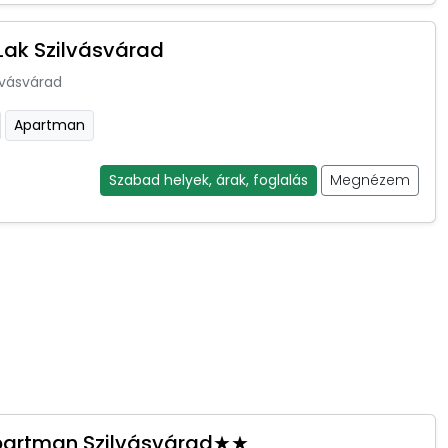
Lak Szilvásvárad
lvásvárad
Apartman
Szabad helyek, árak, foglalás
Megnézem
partman Szilvásvárad★★