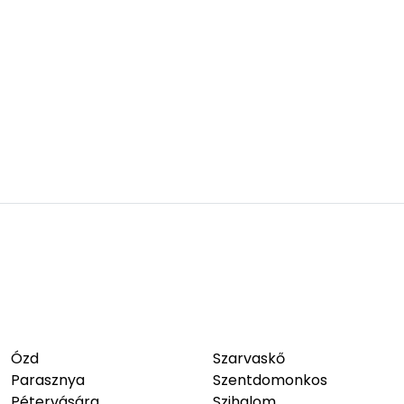
Ózd
Szarvaskő
Parasznya
Szentdomonkos
Pétervására
Szihalom