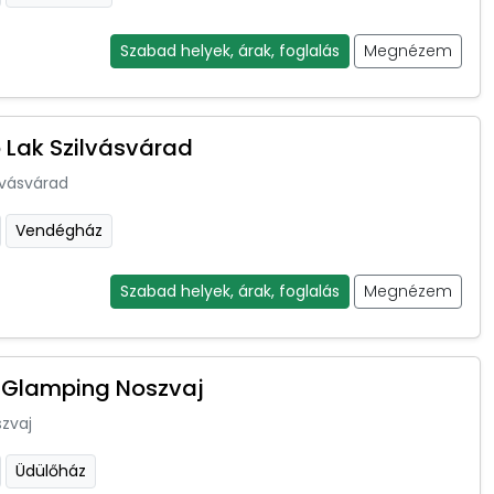
Szabad helyek, árak, foglalás
Megnézem
 Lak Szilvásvárad
lvásvárad
Vendégház
Szabad helyek, árak, foglalás
Megnézem
Glamping Noszvaj
zvaj
Üdülőház