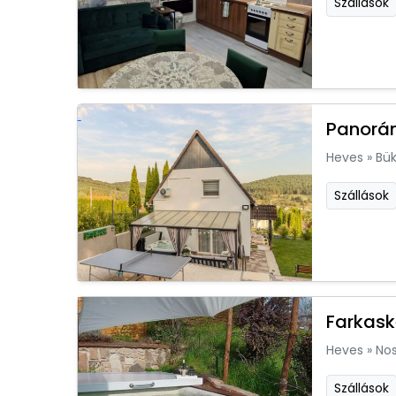
Szállások
Panorá
Heves
»
Bük
Szállások
Farkas
Heves
»
Nos
Szállások