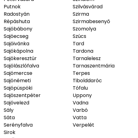
Putnok
Szilvásvárad
Radostyán
Szirma
Répáshuta
Szirmabesenyő
Sajóbábony
Szomolya
Sajóecseg
Szúcs
Sajóivánka
Tard
Sajókápolna
Tardona
Sajókeresztúr
Tarnalelesz
Sajólászlófalva
Tarnaszentmária
Sajómercse
Terpes
Sajónémeti
Tibolddaróc
Sajópüspöki
Tófalu
Sajószentpéter
Uppony
Sajóvelezd
Vadna
Sály
Varbó
Sáta
Vatta
Serényfalva
Verpelét
Sirok