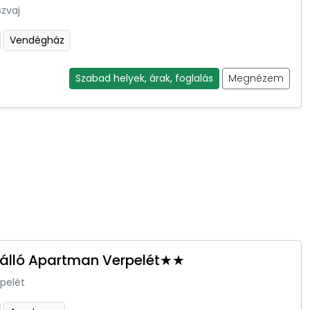
zvaj
Vendégház
Szabad helyek, árak, foglalás
Megnézem
Szálló Apartman Verpelét★★
pelét