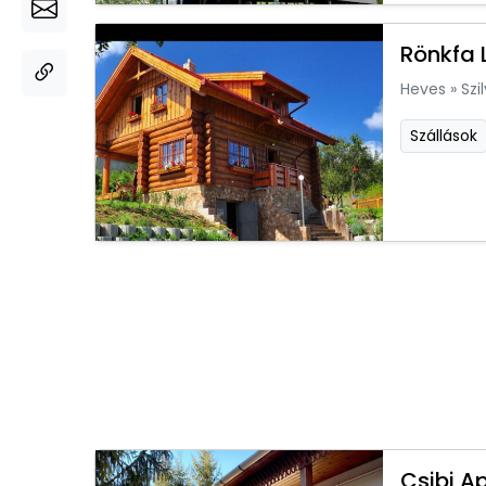
Rönkfa 
Heves
»
Szi
Szállások
Csibi A