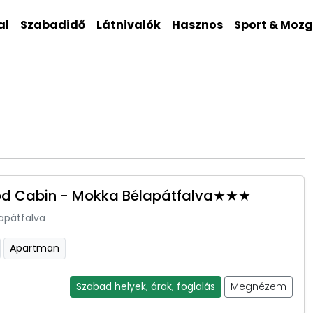
al
Szabadidő
Látnivalók
Hasznos
Sport & Moz
s
d Cabin - Mokka Bélapátfalva★★★
apátfalva
Apartman
Szabad helyek, árak, foglalás
Megnézem