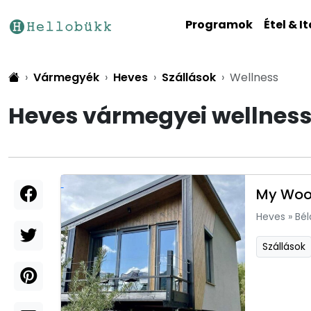
Programok
Étel & It
Vármegyék
Heves
Szállások
Wellness
Heves vármegyei wellnes
My Woo
Heves
»
Bél
Szállások