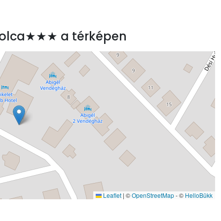
apolca★★★ a térképen
Leaflet
|
©
OpenStreetMap
- ©
HelloBükk