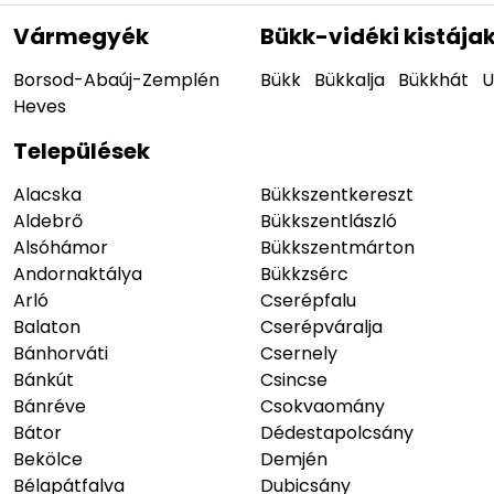
Vármegyék
Bükk-vidéki kistája
Borsod-Abaúj-Zemplén
Bükk
Bükkalja
Bükkhát
U
Heves
Települések
Alacska
Bükkszentkereszt
Aldebrő
Bükkszentlászló
Alsóhámor
Bükkszentmárton
Andornaktálya
Bükkzsérc
Arló
Cserépfalu
Balaton
Cserépváralja
Bánhorváti
Csernely
Bánkút
Csincse
Bánréve
Csokvaomány
Bátor
Dédestapolcsány
Bekölce
Demjén
Bélapátfalva
Dubicsány