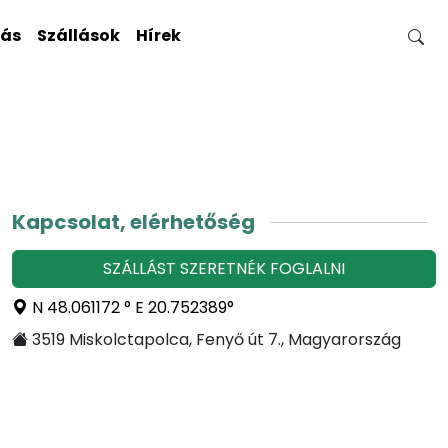
gás
Szállások
Hírek
Kapcsolat, elérhetőség
SZÁLLÁST SZERETNÉK FOGLALNI
N 48.061172 ° E 20.752389°
3519 Miskolctapolca, Fenyő út 7., Magyarország