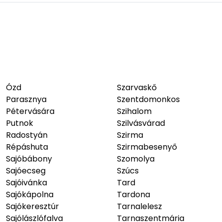
Ózd
Szarvaskő
Parasznya
Szentdomonkos
Pétervására
Szihalom
Putnok
Szilvásvárad
Radostyán
Szirma
Répáshuta
Szirmabesenyő
Sajóbábony
Szomolya
Sajóecseg
Szúcs
Sajóivánka
Tard
Sajókápolna
Tardona
Sajókeresztúr
Tarnalelesz
Sajólászlófalva
Tarnaszentmária