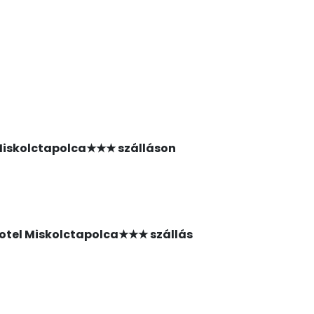
l Miskolctapolca★★★ szálláson
 Hotel Miskolctapolca★★★ szállás