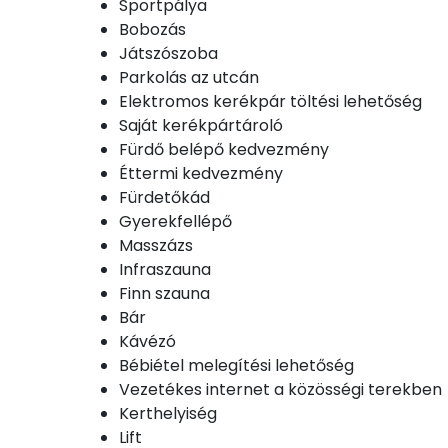
Sportpálya
Bobozás
Játszószoba
Parkolás az utcán
Elektromos kerékpár töltési lehetőség
Saját kerékpártároló
Fürdő belépő kedvezmény
Éttermi kedvezmény
Fürdetőkád
Gyerekfellépő
Masszázs
Infraszauna
Finn szauna
Bár
Kávézó
Bébiétel melegítési lehetőség
Vezetékes internet a közösségi terekben
Kerthelyiség
Lift