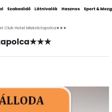
al
Szabadidő
Látnivalók
Hasznos
Sport & Moz
let Club Hotel Miskolctapolca★★★
lctapolca★★★