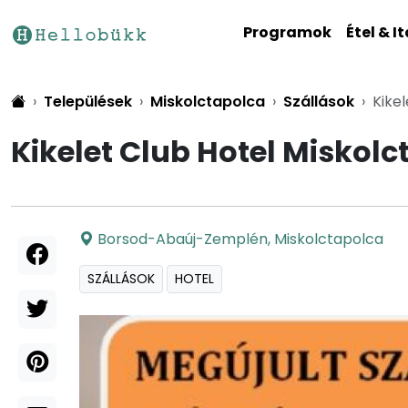
Programok
Étel & It
Települések
Miskolctapolca
Szállások
Kike
Kikelet Club Hotel Misko
Borsod-Abaúj-Zemplén
,
Miskolctapolca
SZÁLLÁSOK
HOTEL