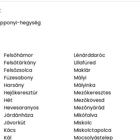
k
pponyi-hegység
Felsőhámor
Lénárddaróc
Felsőtárkány
Lillafüred
Felsőzsolca
Maklár
Füzesabony
Mályi
Harsány
Mályinka
Hejőkeresztúr
Mezőkeresztes
Hét
Mezőkövesd
Hevesaranyos
Mezőnyárád
Járdánháza
Mikófalva
Jávorkút
Miskolc
Kács
Miskolctapolca
Kál
Mocsolyástelep