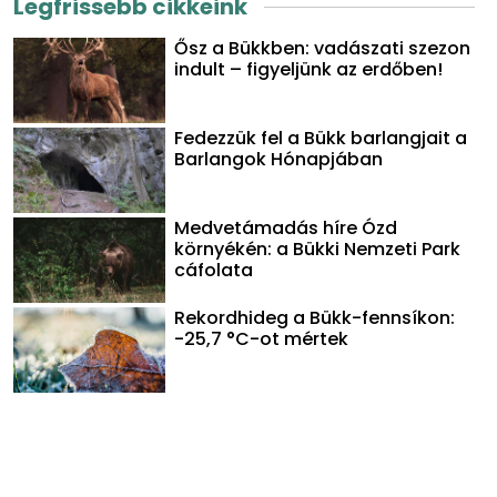
Legfrissebb cikkeink
Ősz a Bükkben: vadászati szezon
indult – figyeljünk az erdőben!
Fedezzük fel a Bükk barlangjait a
Barlangok Hónapjában
Medvetámadás híre Ózd
környékén: a Bükki Nemzeti Park
cáfolata
Rekordhideg a Bükk-fennsíkon:
-25,7 °C-ot mértek