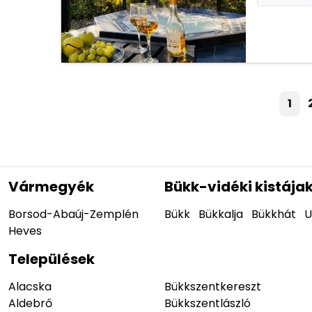
1
Vármegyék
Bükk-vidéki kistája
Borsod-Abaúj-Zemplén
Bükk
Bükkalja
Bükkhát
U
Heves
Települések
Alacska
Bükkszentkereszt
Aldebrő
Bükkszentlászló