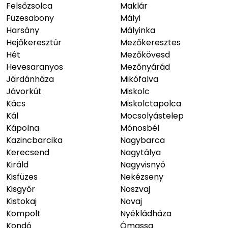
Felsőzsolca
Maklár
Füzesabony
Mályi
Harsány
Mályinka
Hejőkeresztúr
Mezőkeresztes
Hét
Mezőkövesd
Hevesaranyos
Mezőnyárád
Járdánháza
Mikófalva
Jávorkút
Miskolc
Kács
Miskolctapolca
Kál
Mocsolyástelep
Kápolna
Mónosbél
Kazincbarcika
Nagybarca
Kerecsend
Nagytálya
Királd
Nagyvisnyó
Kisfüzes
Nekézseny
Kisgyőr
Noszvaj
Kistokaj
Novaj
Kompolt
Nyékládháza
Kondó
Ómassa