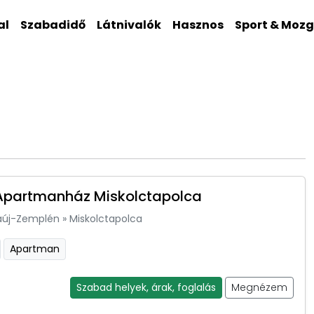
al
Szabadidő
Látnivalók
Hasznos
Sport & Moz
Apartmanház Miskolctapolca
aúj-Zemplén
»
Miskolctapolca
Apartman
Szabad helyek, árak, foglalás
Megnézem