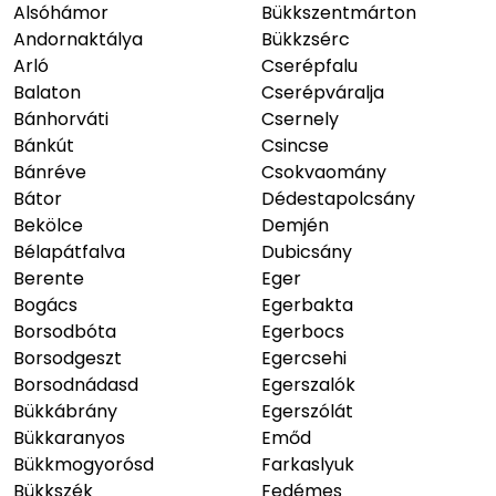
Alsóhámor
Bükkszentmárton
Andornaktálya
Bükkzsérc
Arló
Cserépfalu
Balaton
Cserépváralja
Bánhorváti
Csernely
Bánkút
Csincse
Bánréve
Csokvaomány
Bátor
Dédestapolcsány
Bekölce
Demjén
Bélapátfalva
Dubicsány
Berente
Eger
Bogács
Egerbakta
Borsodbóta
Egerbocs
Borsodgeszt
Egercsehi
Borsodnádasd
Egerszalók
Bükkábrány
Egerszólát
Bükkaranyos
Emőd
Bükkmogyorósd
Farkaslyuk
Bükkszék
Fedémes