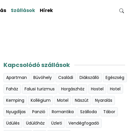
gás
Szállások
Hírek
Kapcsolódó szállások
Apartman
Búvóhely
Családi
Diákszálló
Egészség
Faház
Falusi turizmus
Horgászház
Hostel
Hotel
Kemping
Kollégium
Motel
Nászút
Nyaralás
Nyugdíjas
Panzió
Romantika
Szálloda
Tábor
Üdülés
Üdülőház
Üzleti
Vendégfogadó