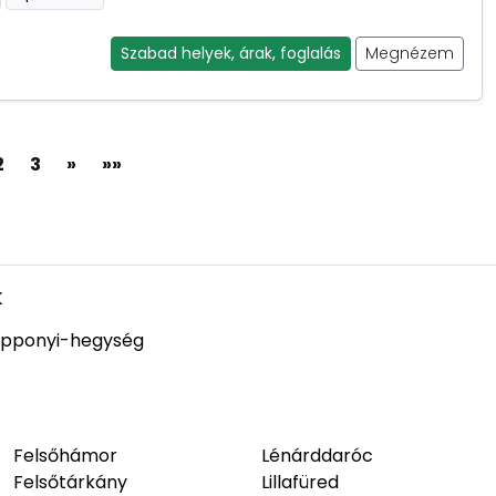
Szabad helyek, árak, foglalás
Megnézem
2
3
»
»»
k
pponyi-hegység
Felsőhámor
Lénárddaróc
Felsőtárkány
Lillafüred