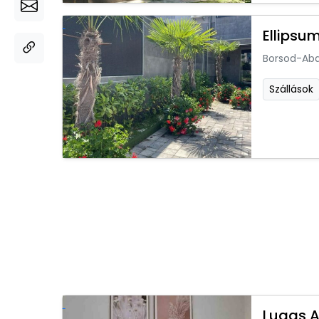
Ellipsu
Borsod-Ab
Szállások
Lugas 