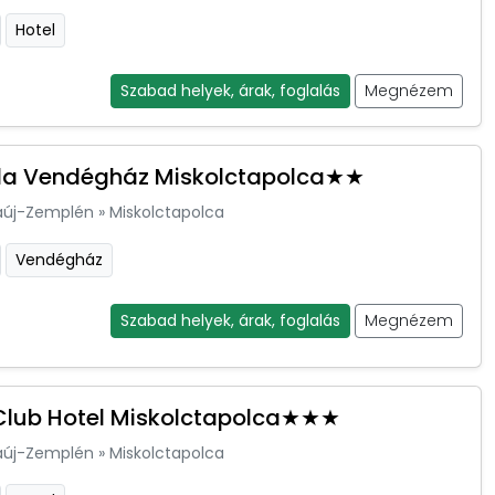
Hotel
Szabad helyek, árak, foglalás
Megnézem
ola Vendégház Miskolctapolca★★
aúj-Zemplén
»
Miskolctapolca
Vendégház
Szabad helyek, árak, foglalás
Megnézem
 Club Hotel Miskolctapolca★★★
aúj-Zemplén
»
Miskolctapolca