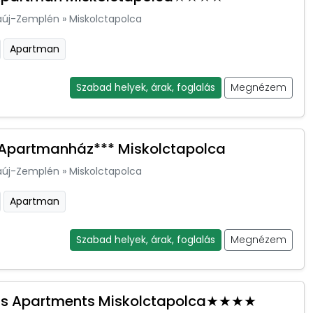
aúj-Zemplén
»
Miskolctapolca
Apartman
Szabad helyek, árak, foglalás
Megnézem
Apartmanház*** Miskolctapolca
aúj-Zemplén
»
Miskolctapolca
Apartman
Szabad helyek, árak, foglalás
Megnézem
us Apartments Miskolctapolca★★★★