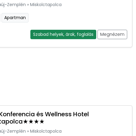
aúj-Zemplén
»
Miskolctapolca
Apartman
Szabad helyek, árak, foglalás
Megnézem
Konferencia és Wellness Hotel
ctapolca★★★★
aúj-Zemplén
»
Miskolctapolca