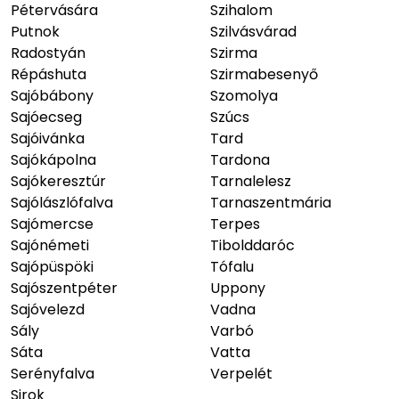
Pétervására
Szihalom
Putnok
Szilvásvárad
Radostyán
Szirma
Répáshuta
Szirmabesenyő
Sajóbábony
Szomolya
Sajóecseg
Szúcs
Sajóivánka
Tard
Sajókápolna
Tardona
Sajókeresztúr
Tarnalelesz
Sajólászlófalva
Tarnaszentmária
Sajómercse
Terpes
Sajónémeti
Tibolddaróc
Sajópüspöki
Tófalu
Sajószentpéter
Uppony
Sajóvelezd
Vadna
Sály
Varbó
Sáta
Vatta
Serényfalva
Verpelét
Sirok