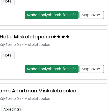
Hotel
Szabad helyek, árak, foglalás
Megnézem
 Hotel Miskolctapolca★★★★
aúj-Zemplén
»
Miskolctapolca
Hotel
Szabad helyek, árak, foglalás
Megnézem
amb Apartman Miskolctapolca
aúj-Zemplén
»
Miskolctapolca
Apartman