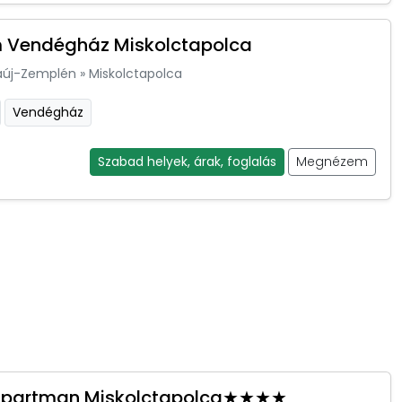
m Vendégház Miskolctapolca
aúj-Zemplén
»
Miskolctapolca
Vendégház
Szabad helyek, árak, foglalás
Megnézem
Apartman Miskolctapolca★★★★