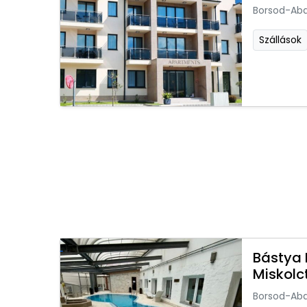
Borsod-Ab
Szállások
Bástya 
Miskol
Borsod-Ab