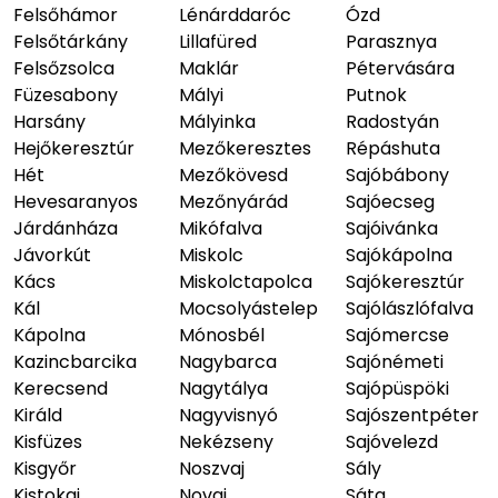
Felsőhámor
Lénárddaróc
Ózd
Felsőtárkány
Lillafüred
Parasznya
Felsőzsolca
Maklár
Pétervására
Füzesabony
Mályi
Putnok
Harsány
Mályinka
Radostyán
Hejőkeresztúr
Mezőkeresztes
Répáshuta
Hét
Mezőkövesd
Sajóbábony
Hevesaranyos
Mezőnyárád
Sajóecseg
Járdánháza
Mikófalva
Sajóivánka
Jávorkút
Miskolc
Sajókápolna
Kács
Miskolctapolca
Sajókeresztúr
Kál
Mocsolyástelep
Sajólászlófalva
Kápolna
Mónosbél
Sajómercse
Kazincbarcika
Nagybarca
Sajónémeti
Kerecsend
Nagytálya
Sajópüspöki
Királd
Nagyvisnyó
Sajószentpéter
Kisfüzes
Nekézseny
Sajóvelezd
Kisgyőr
Noszvaj
Sály
Kistokaj
Novaj
Sáta