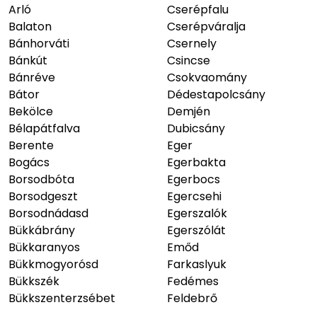
Arló
Cserépfalu
Balaton
Cserépváralja
Bánhorváti
Csernely
Bánkút
Csincse
Bánréve
Csokvaomány
Bátor
Dédestapolcsány
Bekölce
Demjén
Bélapátfalva
Dubicsány
Berente
Eger
Bogács
Egerbakta
Borsodbóta
Egerbocs
Borsodgeszt
Egercsehi
Borsodnádasd
Egerszalók
Bükkábrány
Egerszólát
Bükkaranyos
Emőd
Bükkmogyorósd
Farkaslyuk
Bükkszék
Fedémes
Bükkszenterzsébet
Feldebrő