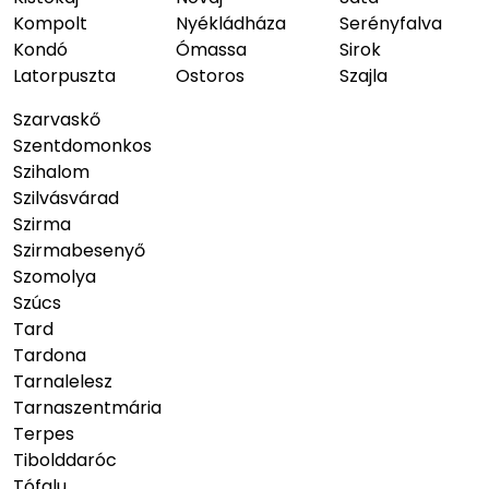
Kompolt
Nyékládháza
Serényfalva
Kondó
Ómassa
Sirok
Latorpuszta
Ostoros
Szajla
Szarvaskő
Szentdomonkos
Szihalom
Szilvásvárad
Szirma
Szirmabesenyő
Szomolya
Szúcs
Tard
Tardona
Tarnalelesz
Tarnaszentmária
Terpes
Tibolddaróc
Tófalu