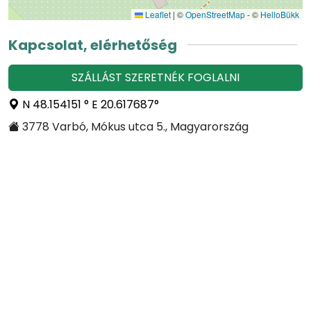
Leaflet
|
©
OpenStreetMap
- ©
HelloBükk
Kapcsolat, elérhetőség
SZÁLLÁST SZERETNÉK FOGLALNI
N 48.154151 ° E 20.617687°
3778 Varbó, Mókus utca 5., Magyarország