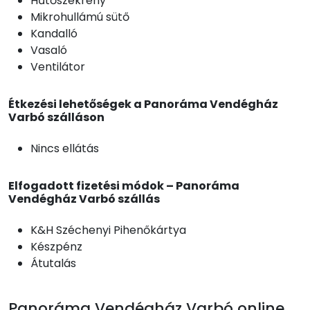
Hűtőszekrény
Mikrohullámú sütő
Kandalló
Vasaló
Ventilátor
Étkezési lehetőségek a Panoráma Vendégház
Varbó szálláson
Nincs ellátás
Elfogadott fizetési módok – Panoráma
Vendégház Varbó szállás
K&H Széchenyi Pihenőkártya
Készpénz
Átutalás
Panoráma Vendégház Varbó online