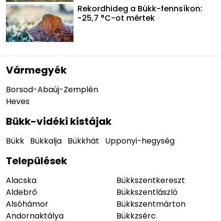
Rekordhideg a Bükk-fennsíkon:
-25,7 °C-ot mértek
Vármegyék
Borsod-Abaúj-Zemplén
Heves
Bükk-vidéki kistájak
Bükk
Bükkalja
Bükkhát
Upponyi-hegység
Települések
Alacska
Bükkszentkereszt
Aldebrő
Bükkszentlászló
Alsóhámor
Bükkszentmárton
Andornaktálya
Bükkzsérc