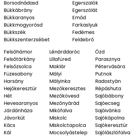
Borsodnádasd
Egerszalók
Bükkábrány
Egerszólát
Bükkaranyos
Emőd
Bükkmogyorósd
Farkaslyuk
Bükkszék
Fedémes
Bükkszenterzsébet
Feldebrő
Felsőhámor
Lénárddaróc
Ózd
Felsőtárkány
Lillafüred
Parasznya
Felsőzsolca
Maklár
Pétervására
Füzesabony
Mályi
Putnok
Harsány
Mályinka
Radostyán
Hejőkeresztúr
Mezőkeresztes
Répáshuta
Hét
Mezőkövesd
Sajóbábony
Hevesaranyos
Mezőnyárád
Sajóecseg
Járdánháza
Mikófalva
Sajóivánka
Jávorkút
Miskolc
Sajókápolna
Kács
Miskolctapolca
Sajókeresztúr
Kál
Mocsolyástelep
Sajólászlófalva