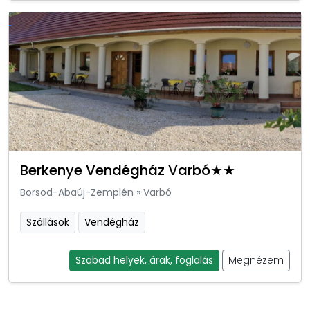
Berkenye Vendégház Varbó★★
Borsod-Abaúj-Zemplén
»
Varbó
Szállások
Vendégház
Szabad helyek, árak, foglalás
Megnézem