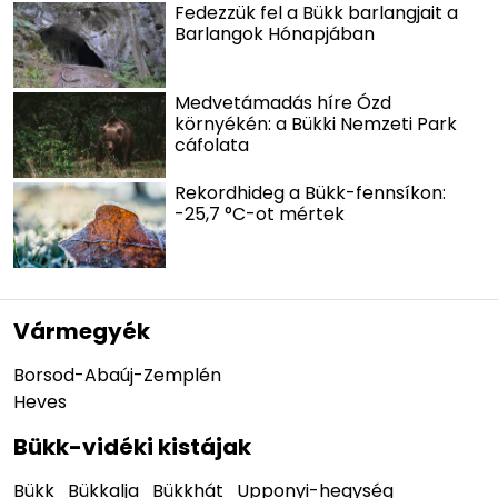
Fedezzük fel a Bükk barlangjait a
Barlangok Hónapjában
Medvetámadás híre Ózd
környékén: a Bükki Nemzeti Park
cáfolata
Rekordhideg a Bükk-fennsíkon:
-25,7 °C-ot mértek
Vármegyék
Borsod-Abaúj-Zemplén
Heves
Bükk-vidéki kistájak
Bükk
Bükkalja
Bükkhát
Upponyi-hegység