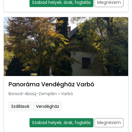
Szabad helyek, árak, foglalás
Megnézem
Panoráma Vendégház Varbó
Borsod-Abaúj-Zemplén
»
Varbó
Szállások
Vendégház
Szabad helyek, árak, foglalás
Megnézem