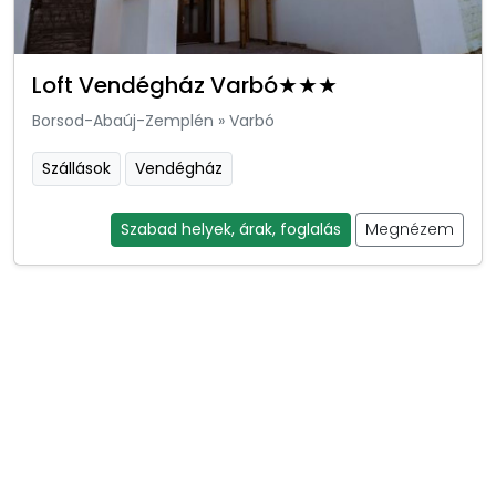
Loft Vendégház Varbó★★★
Borsod-Abaúj-Zemplén
»
Varbó
Szállások
Vendégház
Szabad helyek, árak, foglalás
Megnézem