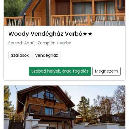
Woody Vendégház Varbó★★
Borsod-Abaúj-Zemplén
»
Varbó
Szállások
Vendégház
Szabad helyek, árak, foglalás
Megnézem