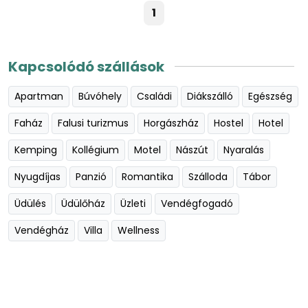
1
Kapcsolódó szállások
Apartman
Búvóhely
Családi
Diákszálló
Egészség
Faház
Falusi turizmus
Horgászház
Hostel
Hotel
Kemping
Kollégium
Motel
Nászút
Nyaralás
Nyugdíjas
Panzió
Romantika
Szálloda
Tábor
Üdülés
Üdülőház
Üzleti
Vendégfogadó
Vendégház
Villa
Wellness