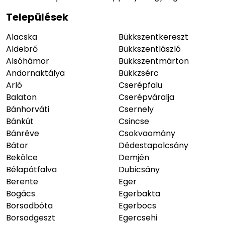
Települések
Alacska
Bükkszentkereszt
Aldebrő
Bükkszentlászló
Alsóhámor
Bükkszentmárton
Andornaktálya
Bükkzsérc
Arló
Cserépfalu
Balaton
Cserépváralja
Bánhorváti
Csernely
Bánkút
Csincse
Bánréve
Csokvaomány
Bátor
Dédestapolcsány
Bekölce
Demjén
Bélapátfalva
Dubicsány
Berente
Eger
Bogács
Egerbakta
Borsodbóta
Egerbocs
Borsodgeszt
Egercsehi