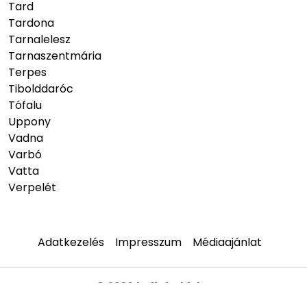
Tard
Tardona
Tarnalelesz
Tarnaszentmária
Terpes
Tibolddaróc
Tófalu
Uppony
Vadna
Varbó
Vatta
Verpelét
Adatkezelés
Impresszum
Médiaajánlat
© 2026
hellobukk.hu