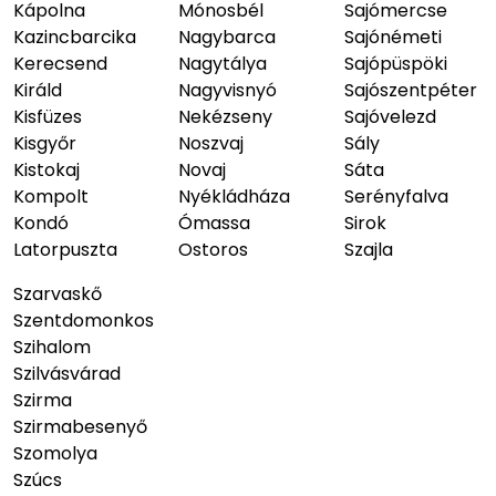
Kápolna
Mónosbél
Sajómercse
Kazincbarcika
Nagybarca
Sajónémeti
Kerecsend
Nagytálya
Sajópüspöki
Királd
Nagyvisnyó
Sajószentpéter
Kisfüzes
Nekézseny
Sajóvelezd
Kisgyőr
Noszvaj
Sály
Kistokaj
Novaj
Sáta
Kompolt
Nyékládháza
Serényfalva
Kondó
Ómassa
Sirok
Latorpuszta
Ostoros
Szajla
Szarvaskő
Szentdomonkos
Szihalom
Szilvásvárad
Szirma
Szirmabesenyő
Szomolya
Szúcs