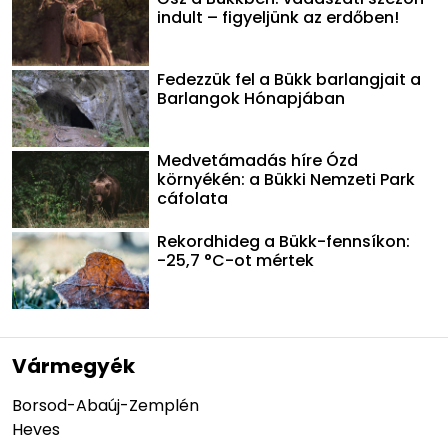
indult – figyeljünk az erdőben!
Fedezzük fel a Bükk barlangjait a
Barlangok Hónapjában
Medvetámadás híre Ózd
környékén: a Bükki Nemzeti Park
cáfolata
Rekordhideg a Bükk-fennsíkon:
-25,7 °C-ot mértek
Vármegyék
Borsod-Abaúj-Zemplén
Heves