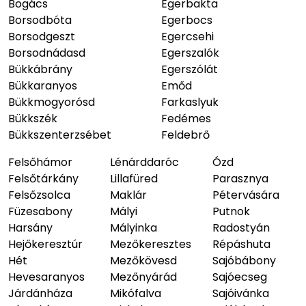
Bogács
Egerbakta
Borsodbóta
Egerbocs
Borsodgeszt
Egercsehi
Borsodnádasd
Egerszalók
Bükkábrány
Egerszólát
Bükkaranyos
Emőd
Bükkmogyorósd
Farkaslyuk
Bükkszék
Fedémes
Bükkszenterzsébet
Feldebrő
Felsőhámor
Lénárddaróc
Ózd
Felsőtárkány
Lillafüred
Parasznya
Felsőzsolca
Maklár
Pétervására
Füzesabony
Mályi
Putnok
Harsány
Mályinka
Radostyán
Hejőkeresztúr
Mezőkeresztes
Répáshuta
Hét
Mezőkövesd
Sajóbábony
Hevesaranyos
Mezőnyárád
Sajóecseg
Járdánháza
Mikófalva
Sajóivánka