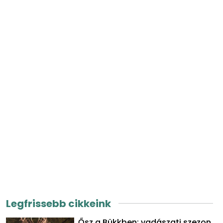
Legfrissebb cikkeink
Ősz a Bükkben: vadászati szezon