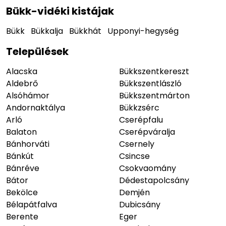
Bükk-vidéki kistájak
Bükk
Bükkalja
Bükkhát
Upponyi-hegység
Települések
Alacska
Bükkszentkereszt
Aldebrő
Bükkszentlászló
Alsóhámor
Bükkszentmárton
Andornaktálya
Bükkzsérc
Arló
Cserépfalu
Balaton
Cserépváralja
Bánhorváti
Csernely
Bánkút
Csincse
Bánréve
Csokvaomány
Bátor
Dédestapolcsány
Bekölce
Demjén
Bélapátfalva
Dubicsány
Berente
Eger