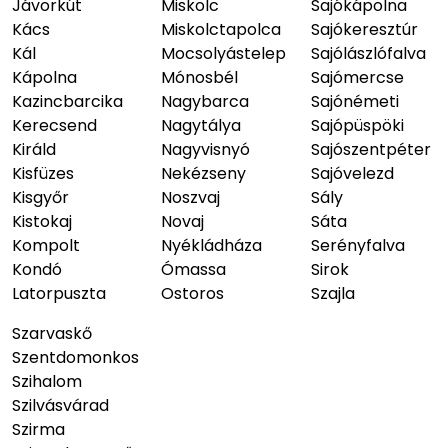
Jávorkút
Miskolc
Sajókápolna
Kács
Miskolctapolca
Sajókeresztúr
Kál
Mocsolyástelep
Sajólászlófalva
Kápolna
Mónosbél
Sajómercse
Kazincbarcika
Nagybarca
Sajónémeti
Kerecsend
Nagytálya
Sajópüspöki
Királd
Nagyvisnyó
Sajószentpéter
Kisfüzes
Nekézseny
Sajóvelezd
Kisgyőr
Noszvaj
Sály
Kistokaj
Novaj
Sáta
Kompolt
Nyékládháza
Serényfalva
Kondó
Ómassa
Sirok
Latorpuszta
Ostoros
Szajla
Szarvaskő
Szentdomonkos
Szihalom
Szilvásvárad
Szirma