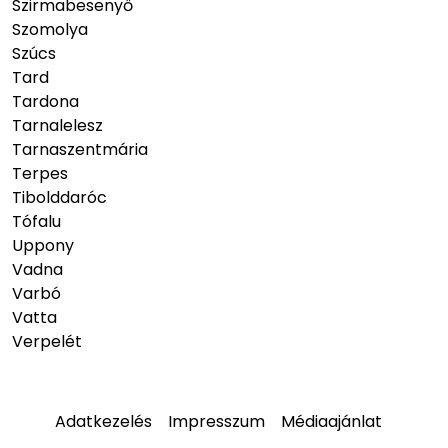
Szirmabesenyő
Szomolya
Szúcs
Tard
Tardona
Tarnalelesz
Tarnaszentmária
Terpes
Tibolddaróc
Tófalu
Uppony
Vadna
Varbó
Vatta
Verpelét
Adatkezelés
Impresszum
Médiaajánlat