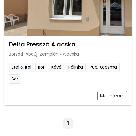
Delta Presszó Alacska
Borsod-Abaúj-Zemplén
»
Alacska
Étel & Ital
Bor
Kávé
Pálinka
Pub, Kocsma
Sör
Megnézem
1