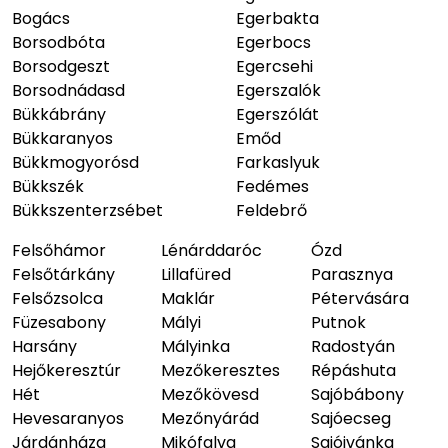
Bogács
Egerbakta
Borsodbóta
Egerbocs
Borsodgeszt
Egercsehi
Borsodnádasd
Egerszalók
Bükkábrány
Egerszólát
Bükkaranyos
Emőd
Bükkmogyorósd
Farkaslyuk
Bükkszék
Fedémes
Bükkszenterzsébet
Feldebrő
Felsőhámor
Lénárddaróc
Ózd
Felsőtárkány
Lillafüred
Parasznya
Felsőzsolca
Maklár
Pétervására
Füzesabony
Mályi
Putnok
Harsány
Mályinka
Radostyán
Hejőkeresztúr
Mezőkeresztes
Répáshuta
Hét
Mezőkövesd
Sajóbábony
Hevesaranyos
Mezőnyárád
Sajóecseg
Járdánháza
Mikófalva
Sajóivánka