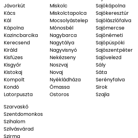
Jávorkút
Miskolc
Sajókápolna
Kács
Miskolctapolca
Sajókeresztúr
Kál
Mocsolyástelep
Sajólászlófalva
Kápolna
Mónosbél
Sajómercse
Kazincbarcika
Nagybarca
Sajónémeti
Kerecsend
Nagytálya
Sajópüspöki
Királd
Nagyvisnyó
Sajószentpéter
Kisfüzes
Nekézseny
Sajóvelezd
Kisgyőr
Noszvaj
Sály
Kistokaj
Novaj
Sáta
Kompolt
Nyékládháza
Serényfalva
Kondó
Ómassa
Sirok
Latorpuszta
Ostoros
Szajla
Szarvaskő
Szentdomonkos
Szihalom
Szilvásvárad
Szirma