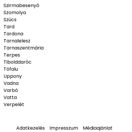
Szirmabesenyő
Szomolya
Szúcs
Tard
Tardona
Tarnalelesz
Tarnaszentmária
Terpes
Tibolddaróc
Tófalu
Uppony
Vadna
Varbó
Vatta
Verpelét
Adatkezelés
Impresszum
Médiaajánlat