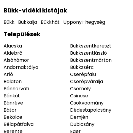
Bükk-vidéki kistájak
Bükk
Bükkalja
Bükkhát
Upponyi-hegység
Települések
Alacska
Bükkszentkereszt
Aldebrő
Bükkszentlászló
Alsóhámor
Bükkszentmárton
Andornaktálya
Bükkzsérc
Arló
Cserépfalu
Balaton
Cserépváralja
Bánhorváti
Csernely
Bánkút
Csincse
Bánréve
Csokvaomány
Bátor
Dédestapolcsány
Bekölce
Demjén
Bélapátfalva
Dubicsány
Berente
Eger