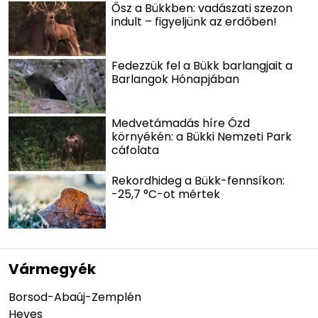
Ősz a Bükkben: vadászati szezon
indult – figyeljünk az erdőben!
Fedezzük fel a Bükk barlangjait a
Barlangok Hónapjában
Medvetámadás híre Ózd
környékén: a Bükki Nemzeti Park
cáfolata
Rekordhideg a Bükk-fennsíkon:
-25,7 °C-ot mértek
Vármegyék
Borsod-Abaúj-Zemplén
Heves