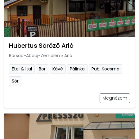
Hubertus Söröző Arló
Borsod-Abaúj-Zemplén
»
Arló
Étel & Ital
Bor
Kávé
Pálinka
Pub, Kocsma
Sör
Megnézem