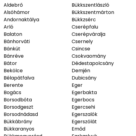
Aldebrő
Bükkszentlászló
Alsóhámor
Bükkszentmárton
Andornaktálya
Bükkzsérc
Arló
Cserépfalu
Balaton
Cserépváralja
Bánhorváti
Csernely
Bánkút
Csincse
Bánréve
Csokvaomány
Bátor
Dédestapolcsány
Bekölce
Demjén
Bélapátfalva
Dubicsány
Berente
Eger
Bogács
Egerbakta
Borsodbóta
Egerbocs
Borsodgeszt
Egercsehi
Borsodnádasd
Egerszalók
Bükkábrány
Egerszólát
Bükkaranyos
Emőd