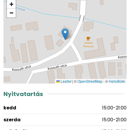
+
−
Leaflet
|
©
OpenStreetMap
- ©
HelloBükk
Nyitvatartás
kedd
15:00-21:00
szerda
15:00-21:00