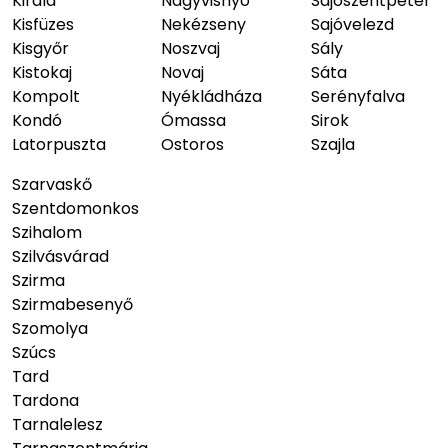
Királd
Nagyvisnyó
Sajószentpéter
Kisfüzes
Nekézseny
Sajóvelezd
Kisgyőr
Noszvaj
Sály
Kistokaj
Novaj
Sáta
Kompolt
Nyékládháza
Serényfalva
Kondó
Ómassa
Sirok
Latorpuszta
Ostoros
Szajla
Szarvaskő
Szentdomonkos
Szihalom
Szilvásvárad
Szirma
Szirmabesenyő
Szomolya
Szúcs
Tard
Tardona
Tarnalelesz