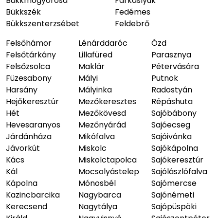
Bükkmogyorósd
Farkaslyuk
Bükkszék
Fedémes
Bükkszenterzsébet
Feldebrő
Felsőhámor
Lénárddaróc
Ózd
Felsőtárkány
Lillafüred
Parasznya
Felsőzsolca
Maklár
Pétervására
Füzesabony
Mályi
Putnok
Harsány
Mályinka
Radostyán
Hejőkeresztúr
Mezőkeresztes
Répáshuta
Hét
Mezőkövesd
Sajóbábony
Hevesaranyos
Mezőnyárád
Sajóecseg
Járdánháza
Mikófalva
Sajóivánka
Jávorkút
Miskolc
Sajókápolna
Kács
Miskolctapolca
Sajókeresztúr
Kál
Mocsolyástelep
Sajólászlófalva
Kápolna
Mónosbél
Sajómercse
Kazincbarcika
Nagybarca
Sajónémeti
Kerecsend
Nagytálya
Sajópüspöki