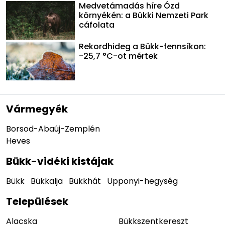
Medvetámadás híre Ózd
környékén: a Bükki Nemzeti Park
cáfolata
Rekordhideg a Bükk-fennsíkon:
-25,7 °C-ot mértek
Vármegyék
Borsod-Abaúj-Zemplén
Heves
Bükk-vidéki kistájak
Bükk
Bükkalja
Bükkhát
Upponyi-hegység
Települések
Alacska
Bükkszentkereszt