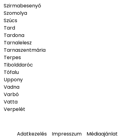
Szirmabesenyő
Szomolya
Szúcs
Tard
Tardona
Tarnalelesz
Tarnaszentmária
Terpes
Tibolddaróc
Tófalu
Uppony
Vadna
Varbó
Vatta
Verpelét
Adatkezelés
Impresszum
Médiaajánlat