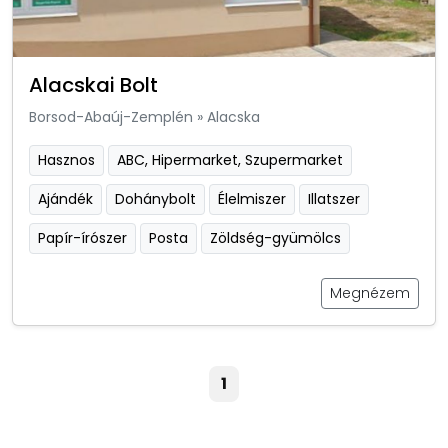
Alacskai Bolt
Borsod-Abaúj-Zemplén
»
Alacska
Hasznos
ABC, Hipermarket, Szupermarket
Ajándék
Dohánybolt
Élelmiszer
Illatszer
Papír-írószer
Posta
Zöldség-gyümölcs
Megnézem
1