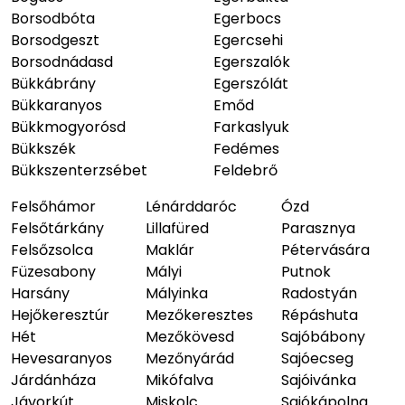
Borsodbóta
Egerbocs
Borsodgeszt
Egercsehi
Borsodnádasd
Egerszalók
Bükkábrány
Egerszólát
Bükkaranyos
Emőd
Bükkmogyorósd
Farkaslyuk
Bükkszék
Fedémes
Bükkszenterzsébet
Feldebrő
Felsőhámor
Lénárddaróc
Ózd
Felsőtárkány
Lillafüred
Parasznya
Felsőzsolca
Maklár
Pétervására
Füzesabony
Mályi
Putnok
Harsány
Mályinka
Radostyán
Hejőkeresztúr
Mezőkeresztes
Répáshuta
Hét
Mezőkövesd
Sajóbábony
Hevesaranyos
Mezőnyárád
Sajóecseg
Járdánháza
Mikófalva
Sajóivánka
Jávorkút
Miskolc
Sajókápolna