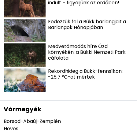
indult – figyeljünk az erdőben!
Fedezzük fel a Bükk barlangjait a
Barlangok Hónapjában
Medvetámadás híre Ózd
környékén: a Bükki Nemzeti Park
cáfolata
Rekordhideg a Bükk-fennsíkon:
-25,7 °C-ot mértek
Vármegyék
Borsod-Abaúj-Zemplén
Heves