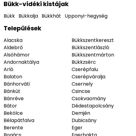
Bükk-vidéki kistájak
Bükk
Bükkalja
Bükkhát
Upponyi-hegység
Települések
Alacska
Bükkszentkereszt
Aldebrő
Bükkszentlászló
Alsóhámor
Bükkszentmárton
Andornaktálya
Bükkzsérc
Arló
Cserépfalu
Balaton
Cserépváralja
Bánhorváti
Csernely
Bánkút
Csincse
Bánréve
Csokvaomány
Bátor
Dédestapolcsány
Bekölce
Demjén
Bélapátfalva
Dubicsány
Berente
Eger
Bogács
Egerbakta