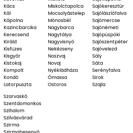
Kács
Miskolctapolca
Sajókeresztúr
Kál
Mocsolyástelep
Sajólászlófalva
Kápolna
Mónosbél
Sajómercse
Kazincbarcika
Nagybarca
Sajónémeti
Kerecsend
Nagytálya
Sajópüspöki
Királd
Nagyvisnyó
Sajószentpéter
Kisfüzes
Nekézseny
Sajóvelezd
Kisgyőr
Noszvaj
Sály
Kistokaj
Novaj
Sáta
Kompolt
Nyékládháza
Serényfalva
Kondó
Ómassa
Sirok
Latorpuszta
Ostoros
Szajla
Szarvaskő
Szentdomonkos
Szihalom
Szilvásvárad
Szirma
Szirmabesenyő