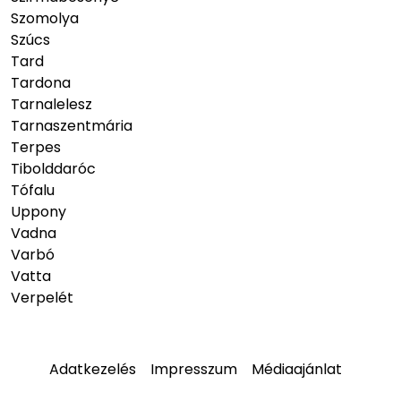
Szomolya
Szúcs
Tard
Tardona
Tarnalelesz
Tarnaszentmária
Terpes
Tibolddaróc
Tófalu
Uppony
Vadna
Varbó
Vatta
Verpelét
Adatkezelés
Impresszum
Médiaajánlat