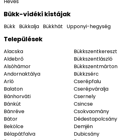
Heves
Bükk-vidéki kistájak
Bükk
Bükkalja
Bükkhát
Upponyi-hegység
Települések
Alacska
Bükkszentkereszt
Aldebrő
Bükkszentlászló
Alsóhámor
Bükkszentmárton
Andornaktálya
Bükkzsérc
Arló
Cserépfalu
Balaton
Cserépváralja
Bánhorváti
Csernely
Bánkút
Csincse
Bánréve
Csokvaomány
Bátor
Dédestapolcsány
Bekölce
Demjén
Bélapátfalva
Dubicsány