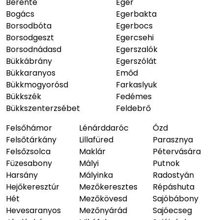
Berente
Eger
Bogács
Egerbakta
Borsodbóta
Egerbocs
Borsodgeszt
Egercsehi
Borsodnádasd
Egerszalók
Bükkábrány
Egerszólát
Bükkaranyos
Emőd
Bükkmogyorósd
Farkaslyuk
Bükkszék
Fedémes
Bükkszenterzsébet
Feldebrő
Felsőhámor
Lénárddaróc
Ózd
Felsőtárkány
Lillafüred
Parasznya
Felsőzsolca
Maklár
Pétervására
Füzesabony
Mályi
Putnok
Harsány
Mályinka
Radostyán
Hejőkeresztúr
Mezőkeresztes
Répáshuta
Hét
Mezőkövesd
Sajóbábony
Hevesaranyos
Mezőnyárád
Sajóecseg