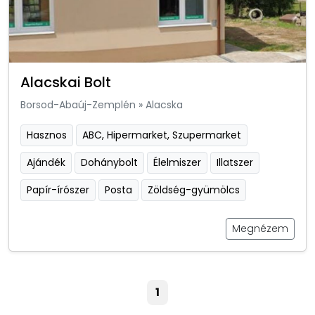
Alacskai Bolt
Borsod-Abaúj-Zemplén
»
Alacska
Hasznos
ABC, Hipermarket, Szupermarket
Ajándék
Dohánybolt
Élelmiszer
Illatszer
Papír-írószer
Posta
Zöldség-gyümölcs
Megnézem
1